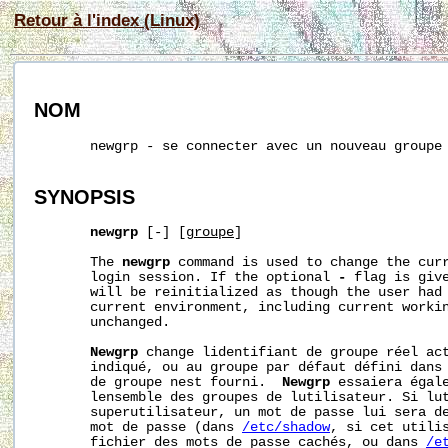
Retour à l'index (Linux)
NOM
       newgrp - se connecter avec un nouveau groupe

SYNOPSIS
newgrp
 [-] [
groupe
]

       The 
newgrp
 command is used to change the curr
       login session. If the optional 
-
 flag is give
       will be reinitialized as though the user had 
       current environment, including current workin
       unchanged.

Newgrp
 change lidentifiant de groupe réel act
       indiqué, ou au groupe par défaut défini dans
       de groupe nest fourni.  
Newgrp
 essaiera égale
       lensemble des groupes de lutilisateur. Si lut
       superutilisateur, un mot de passe lui sera de
       mot de passe (dans 
/etc/shadow
, si cet utilis
       fichier des mots de passe cachés, ou dans 
/e