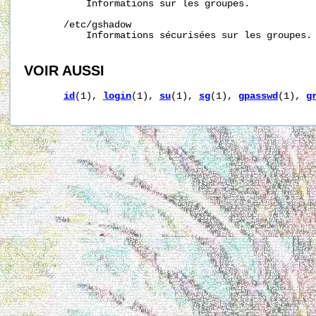
           Informations sur les groupes.

/etc/gshadow
           Informations sécurisées sur les groupes.

VOIR AUSSI
id
(1), 
login
(1), 
su
(1), 
sg
(1), 
gpasswd
(1), 
g