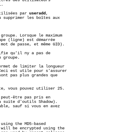
tres des utilisateurs

.

tilisées par 
useradd
,

 supprimer les boîtes aux

groupe. Lorsque le maximum

pe (ligne) est démarrée

mot de passe, et même GID).

fie qu'il ny a pas de

 groupe.

rmet de limiter la longueur

eci est utile pour s'assurer

ont pas plus grandes que

e, vous pouvez utiliser 25.

peut-être pas pris en

 suite d'outils Shadow).

ble, sauf si vous en avez

using the MD5-based

 will be encrypted using the
