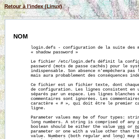
Retour à l'index (Linux)
NOM
       login.defs - configuration de la suite des m
       « shadow password »

       Le fichier /etc/login.defs définit la config
       password (mots de passe cachés) pour le syst
       indispensable. Son absence n'empêchera pas l
       mais aura probablement des conséquences indé
       Ce fichier est un fichier texte, dont chaque
       de configuration. Les lignes consistent en u
       séparés par un espace. Les lignes blanches e
       commentaires sont ignorées. Les commentaires
       caractère « # », qui doit être le premier ca
       ligne.

       Parameter values may be of four types: strin
       long numbers. A string is comprised of any p
       boolean should be either the value 
yes
 or 
n
       parameter or one with a value other than th
       value. Numbers (both regular and long) may b