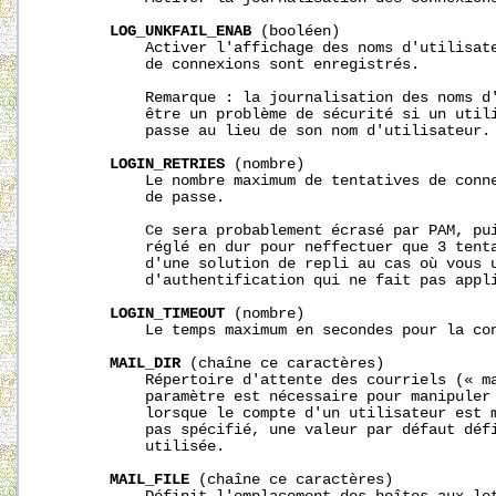
LOG_UNKFAIL_ENAB
 (booléen)

           Activer l'affichage des noms d'utilisate
           de connexions sont enregistrés.

           Remarque : la journalisation des noms d'
           être un problème de sécurité si un utili
           passe au lieu de son nom d'utilisateur.

LOGIN_RETRIES
 (nombre)

           Le nombre maximum de tentatives de conne
           de passe.

           Ce sera probablement écrasé par PAM, pui
           réglé en dur pour neffectuer que 3 tenta
           d'une solution de repli au cas où vous u
           d'authentification qui ne fait pas appli
LOGIN_TIMEOUT
 (nombre)

           Le temps maximum en secondes pour la con
MAIL_DIR
 (chaîne ce caractères)

           Répertoire d'attente des courriels (« ma
           paramètre est nécessaire pour manipuler 
           lorsque le compte d'un utilisateur est m
           pas spécifié, une valeur par défaut défi
           utilisée.

MAIL_FILE
 (chaîne ce caractères)
