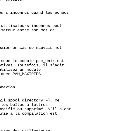
urs inconnus quand les échecs

utilisateurs inconnus peut

sateur entre son mot de

xion en cas de mauvais mot

sque le module pam_unix est

tives. Toutefois, il s'agit

tilisez un module

quer PAM_MAXTRIES.

nexion.

il spool directory »). Ce

les boîtes à lettres

odifié ou supprimé. S'il n'est

nie à la compilation est
