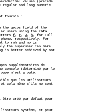
hexadecimal values (precede

 regular and long numeric

t fournis :

n the 
gecos
 field of the

lar users using the 
chfn
etters 
f
, 
r
, 
w
, 
h
, for Full

phone, respectively. For

nt to 
rwh
 and 
no
 is

ly the superuser can make

g is better achieved by not

pes supplémentaires de

e console (déterminé par le

oupe n'est ajouté.

ible que les utilisateurs

et cela même s'ils ne sont

 être créé par défaut pour

lisateurs système, et peut
