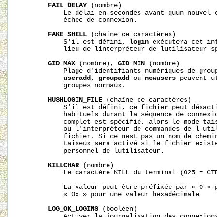
FAIL_DELAY
 (nombre)

           Le délai en secondes avant quun nouvel e
           échec de connexion.

FAKE_SHELL
 (chaîne ce caractères)

           S'il est défini, 
login
 exécutera cet int
           lieu de linterpréteur de lutilisateur sp
GID_MAX
 (nombre), 
GID_MIN
 (nombre)

           Plage d'identifiants numériques de group
useradd
, 
groupadd
 ou 
newusers
 peuvent u
           groupes normaux.

HUSHLOGIN_FILE
 (chaîne ce caractères)

           S'il est défini, ce fichier peut désacti
           habituels durant la séquence de connexio
           complet est spécifié, alors le mode tais
           ou l'interpréteur de commandes de l'util
           fichier. Si ce nest pas un nom de chemin
           taiseux sera activé si le fichier existe
           personnel de lutilisateur.

KILLCHAR
 (nombre)

           Le caractère KILL du terminal (
025
 = CTR
           La valeur peut être préfixée par « 0 » p
           « 0x » pour une valeur hexadécimale.

LOG_OK_LOGINS
 (booléen)

           Activer la journalisation des connexions