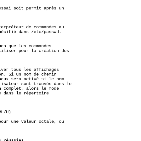
ssai soit permit après un

erpréteur de commandes au

écifié dans /etc/passwd.

es que les commandes

tiliser pour la création des

ver tous les affichages

n. Si un nom de chemin

eux sera activé si le nom

isateur sont trouvés dans le

 complet, alors le mode

 dans le répertoire

L/U).

our une valeur octale, ou

 réussies.
