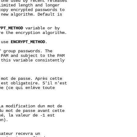
one used by recent releases

imited length and longer

copy encrypted passwords to

new algorithm. Default is

YPT_METHOD
 variable or by

e the encryption algorithm.

 use 
ENCRYPT_METHOD
.

 group passwords. The

PAM and subject to the PAM

this variable consistently

mot de passe. Après cette

est obligatoire. S'il n'est

e (ce qui enlève toute

a modification dun mot de

u mot de passe avant cette

é, la valeur de -1 est

n).

ateur recevra un
