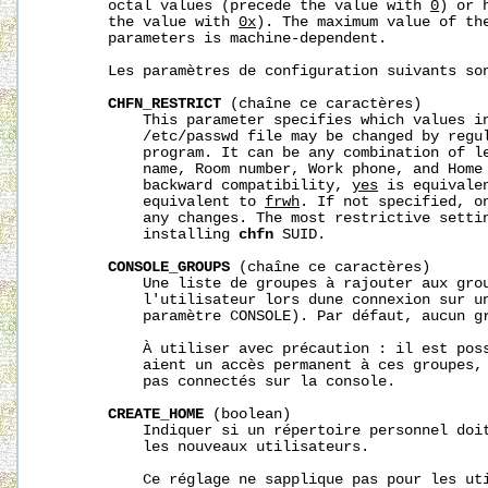
       octal values (precede the value with 
0
) or 
       the value with 
0x
). The maximum value of the
       parameters is machine-dependent.

       Les paramètres de configuration suivants son
CHFN_RESTRICT
 (chaîne ce caractères)

           This parameter specifies which values i
           /etc/passwd file may be changed by regu
           program. It can be any combination of l
           name, Room number, Work phone, and Home 
           backward compatibility, 
yes
 is equivale
           equivalent to 
frwh
. If not specified, on
           any changes. The most restrictive settin
           installing 
chfn
 SUID.

CONSOLE_GROUPS
 (chaîne ce caractères)

           Une liste de groupes à rajouter aux grou
           l'utilisateur lors dune connexion sur un
           paramètre CONSOLE). Par défaut, aucun gr
           À utiliser avec précaution : il est poss
           aient un accès permanent à ces groupes, 
           pas connectés sur la console.

CREATE_HOME
 (boolean)

           Indiquer si un répertoire personnel doit
           les nouveaux utilisateurs.

           Ce réglage ne sapplique pas pour les uti