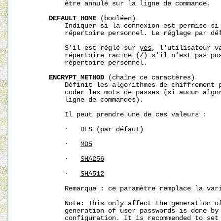
           être annulé sur la ligne de commande.

DEFAULT_HOME
 (booléen)

           Indiquer si la connexion est permise si 
           répertoire personnel. Le réglage par déf
           S'il est réglé sur 
yes
, l'utilisateur va
           répertoire racine (/) s'il n'est pas pos
           répertoire personnel.

ENCRYPT_METHOD
 (chaîne ce caractères)

           Définit les algorithmes de chiffrement p
           coder les mots de passes (si aucun algor
           ligne de commandes).

           Il peut prendre une de ces valeurs :

           ·   
DES
 (par défaut)

           ·   
MD5
           ·   
SHA256
           ·   
SHA512
           Remarque : ce paramètre remplace la var
           Note: This only affect the generation of
           generation of user passwords is done by 
           configuration. It is recommended to set 