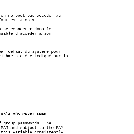
on ne peut pas accéder au

aut est « no ».

 se connecter dans le

sible d'accéder à son

ar défaut du système pour

ithme n'a été indiqué sur la

iable 
MD5_CRYPT_ENAB
.

 group passwords. The

PAM and subject to the PAM

this variable consistently
