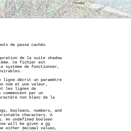
Loading
ots de passe cachés

uration de la suite shadow

ème. Ce fichier est

e système de fonctionner,

sirables.

 ligne décrit un paramètre

n nom et une valeur,

t les lignes de

 commencent par un

ractère non blanc de la

gs, booleans, numbers, and

rintable characters. A

o
. An undefined boolean

ese will be given a 
no
e either decimal values,
