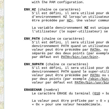
           with the PAM configuration.

ENV_HZ
 (chaîne ce caractères)

           S'il est défini, il sera utilisé pour dé
           d'environnement HZ lorsqu'un utilisateur
           être précédée par 
HZ=
. Une valeur commu
           La variable denvironnement 
HZ
 est uniqu
           l'utilisateur (le super-utilisateur) se
ENV_PATH
 (chaîne ce caractères)

           S'il est défini, il sera utilisé pour dé
           denvironnement PATH quand un utilisateur
           valeur peut être précédée par 
PATH=
, ou
           séparés par des deux points (par exempl
           par défaut est 
PATH=/bin:/usr/bin>
.

ENV_SUPATH
 (chaîne ce caractères)

           S'il est défini, il sera utilisé pour dé
           denvironnement PATH quand le super-utili
           valeur peut être précédée par 
PATH=
 ou 
           par deux points (par exemple 
/sbin:/bin
           valeur par défaut est 
PATH=/bin:/usr/bi
ERASECHAR
 (nombre)

           Le caractère ERASE du terminal (
010
 = b
           La valeur peut être préfixée par « 0 » p
           « 0x » pour une valeur hexadécimale.
