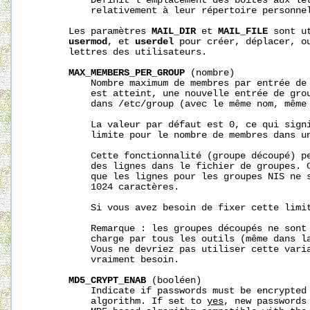
           Définit l'emplacement des boîtes aux let
           relativement à leur répertoire personnel
       Les paramètres 
MAIL_DIR
 et 
MAIL_FILE
 sont u
usermod
, et 
userdel
 pour créer, déplacer, ou
       lettres des utilisateurs.

MAX_MEMBERS_PER_GROUP
 (nombre)

           Nombre maximum de membres par entrée de 
           est atteint, une nouvelle entrée de grou
           dans /etc/group (avec le même nom, même 
           La valeur par défaut est 0, ce qui signi
           limite pour le nombre de membres dans un
           Cette fonctionnalité (groupe découpé) pe
           des lignes dans le fichier de groupes. C
           que les lignes pour les groupes NIS ne s
           1024 caractères.

           Si vous avez besoin de fixer cette limit
           Remarque : les groupes découpés ne sont 
           charge par tous les outils (même dans la
           Vous ne devriez pas utiliser cette varia
           vraiment besoin.

MD5_CRYPT_ENAB
 (booléen)

           Indicate if passwords must be encrypted 
           algorithm. If set to 
yes
, new passwords