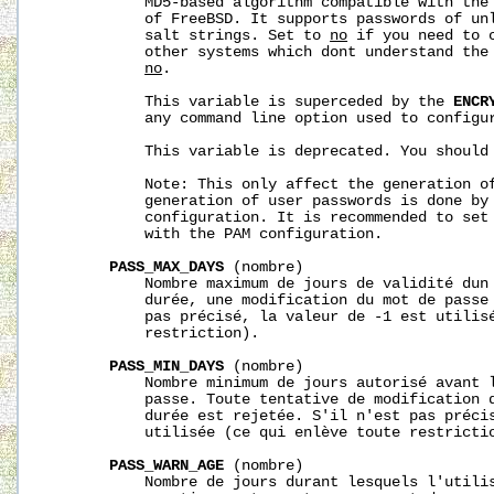
           MD5-based algorithm compatible with the 
           of FreeBSD. It supports passwords of unl
           salt strings. Set to 
no
 if you need to 
           other systems which dont understand the 
no
.

           This variable is superceded by the 
ENCR
           any command line option used to configur
           This variable is deprecated. You should
           Note: This only affect the generation of
           generation of user passwords is done by 
           configuration. It is recommended to set 
           with the PAM configuration.

PASS_MAX_DAYS
 (nombre)

           Nombre maximum de jours de validité dun 
           durée, une modification du mot de passe 
           pas précisé, la valeur de -1 est utilisé
           restriction).

PASS_MIN_DAYS
 (nombre)

           Nombre minimum de jours autorisé avant l
           passe. Toute tentative de modification d
           durée est rejetée. S'il n'est pas précis
           utilisée (ce qui enlève toute restrictio
PASS_WARN_AGE
 (nombre)

           Nombre de jours durant lesquels l'utilis