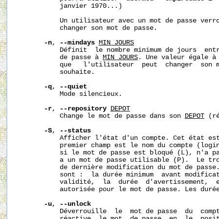
           janvier 1970...)

           Un utilisateur avec un mot de passe verro
           changer son mot de passe.

-n
, 
--mindays
MIN_JOURS
           Définit  le nombre minimum de jours  entr
           de passe à 
MIN_JOURS
. Une valeur égale à 
           que   l'utilisateur  peut  changer  son m
           souhaite.

-q
, 
--quiet
           Mode silencieux.

-r
, 
--repository
DEPOT
           Change le mot de passe dans son 
DEPOT
 (r
-S
, 
--status
           Afficher l'état d'un compte. Cet état est
           premier champ est le nom du compte (login
           si le mot de passe est bloqué (L), n'a pa
           a un mot de passe utilisable (P).  Le tro
           de dernière modification du mot de passe.
           sont :  la durée minimum  avant modificat
           validité,  la  durée  d'avertissement,  e
           autorisée pour le mot de passe. Les durée
-u
, 
--unlock
           Déverrouille  le  mot de passe  du  compt
           réactive  le mot  de passe  en  le  posit