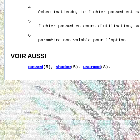
4
           échec inattendu, le fichier passwd est ma
5
           fichier passwd en cours d'utilisation, ve
6
           paramètre non valable pour l'option

VOIR AUSSI
passwd
(5), 
shadow
(5), 
usermod