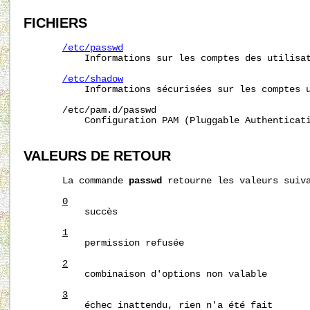
FICHIERS
/etc/passwd
           Informations sur les comptes des utilisat
/etc/shadow
           Informations sécurisées sur les comptes u
       /etc/pam.d/passwd

           Configuration PAM (Pluggable Authenticat
VALEURS DE RETOUR
       La commande 
passwd
 retourne les valeurs suiva
0
           succès

1
           permission refusée

2
           combinaison d'options non valable

3
           échec inattendu, rien n'a été fait
