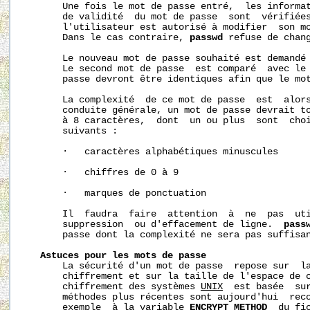
       Une fois le mot de passe entré,  les informat
       de validité  du mot de passe  sont  vérifiées
       l'utilisateur est autorisé à modifier  son mo
       Dans le cas contraire, 
passwd
 refuse de chang
       Le nouveau mot de passe souhaité est demandé 
       Le second mot de passe  est comparé  avec le 
       passe devront être identiques afin que le mot
       La complexité  de ce mot de passe  est  alors
       conduite générale, un mot de passe devrait to
       à 8 caractères,  dont  un ou plus  sont  choi
       suivants :

       ·   caractères alphabétiques minuscules

       ·   chiffres de 0 à 9

       ·   marques de ponctuation

       Il  faudra  faire  attention  à  ne  pas  uti
       suppression  ou d'effacement de ligne.  
pass
       passe dont la complexité ne sera pas suffisan
Astuces pour les mots de passe
       La sécurité d'un mot de passe  repose sur  la
       chiffrement et sur la taille de l'espace de c
       chiffrement des systèmes 
UNIX
  est basée  sur
       méthodes plus récentes sont aujourd'hui  reco
       exemple  à la variable 
ENCRYPT_METHOD
  du fi