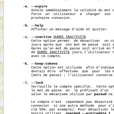
-e
, 
--expire
           Annule immédiatement la validité du mot d
           force  un  utilisateur  à  changer  son  
           prochaine connexion.

-h
, 
--help
           Afficher un message d'aide et quitter.

-i
, 
--inactive
DUREE_INACTIVITE
           Cette option permet  de désactiver  un co
           jours après que  son mot de passe  soit a
           Après qu'un mot de passe soit arrivé en f
           de 
DUREE_INACTIVITE
 jours,l'utilisateur n
           avec ce compte.

-k
, 
--keep-tokens
           Cette option est utilisée  afin d'indique
           devrait être  effectuée  que  pour  les m
           (mots de passe) ; l'utilisateur conserve 
-l
, 
--lock
           Verrouille le compte spécifié.  Cette opt
           le mot de passe  en  le préfixant d'un  ´
           selon le mécanisme utilisé par 
passwd
 ne
           Le compte n'est  cependant pas désactivé 
           connecter  si une autre méthode  pour s'i
           clé SSH, par exemple). Pour désactiver le
           pourra utiliser  
usermod --expiredate 1
 