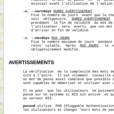
           existait avant l'utilisation de l'option
-w
, 
--warndays
DUREE_AVERTISSEMENT
           Fixe le nombre de jours  avant que le cha
           soit  obligatoire.  
DUREE_AVERTISSEMENT
 
           précédant  la fin de validité  du mot de 
           l'utilisateur  sera  averti  que son mot 
           d'arriver en fin de validité.

-x
, 
--maxdays
MAX_JOURS
           Fixe le nombre maximum de jours  pendant 
           reste  valable.  Après  
MAX_JOURS
,  le  
           obligatoirement modifié.

AVERTISSEMENTS
       La vérification  de la complexité des mots de
       site à l'autre.  Il est vivement  conseillé a
       un mot de passe aussi complexe que possible d
       sont capables de mémoriser et utiliser avec u
       Il se peut  que les utilisateurs  ne puissent
       passe sur un système si NIS est activé  et qu
       au serveur NIS.

passwd
 utilise  PAM (Pluggable Authentication
       les utilisateurs et changer leurs mots de pas