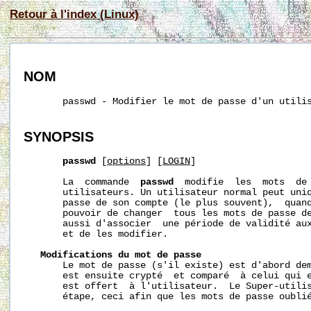
Retour à l'index (Linux)
NOM
       passwd - Modifier le mot de passe d'un utilis
SYNOPSIS
passwd
 [
options
] [
LOGIN
]

       La  commande  
passwd
  modifie  les  mots  de 
       utilisateurs. Un utilisateur normal peut uniq
       passe de son compte (le plus souvent),  quand
       pouvoir de changer  tous les mots de passe d
       aussi d'associer  une période de validité aux
       et de les modifier.

Modifications du mot de passe
       Le mot de passe (s'il existe) est d'abord dem
       est ensuite crypté  et comparé  à celui qui e
       est offert  à l'utilisateur.  Le Super-utilis
       étape, ceci afin que les mots de passe oublié