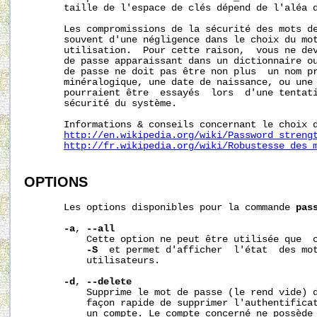
       taille de l'espace de clés dépend de l'aléa d
       Les compromissions de la sécurité des mots de
       souvent d'une négligence dans le choix du mot
       utilisation.  Pour cette raison,  vous ne dev
       de passe apparaissant dans un dictionnaire ou
       de passe ne doit pas être non plus  un nom pr
       minéralogique, une date de naissance, ou une 
       pourraient être  essayés  lors  d'une tentati
       sécurité du système.

       Informations & conseils concernant le choix d
http://en.wikipedia.org/wiki/Password_streng
http://fr.wikipedia.org/wiki/Robustesse_des_
OPTIONS
       Les options disponibles pour la commande 
pas
-a
, 
--all
           Cette option ne peut être utilisée que  c
-S
  et permet d'afficher  l'état  des mot
           utilisateurs.

-d
, 
--delete
           Supprime le mot de passe (le rend vide) d
           façon rapide de supprimer l'authentificat
           un compte. Le compte concerné ne possède 