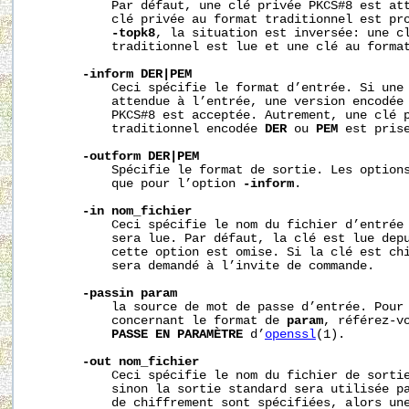
           Par défaut, une clé privée PKCS#8 est att
           clé privée au format traditionnel est pro
-topk8
, la situation est inversée: une cl
           traditionnel est lue et une clé au format
-inform
DER|PEM
           Ceci spécifie le format d’entrée. Si une 
           attendue à l’entrée, une version encodée
           PKCS#8 est acceptée. Autrement, une clé p
           traditionnel encodée 
DER
 ou 
PEM
 est prise
-outform
DER|PEM
           Spécifie le format de sortie. Les options
           que pour l’option 
-inform
.

-in
nom_fichier
           Ceci spécifie le nom du fichier d’entrée 
           sera lue. Par défaut, la clé est lue depu
           cette option est omise. Si la clé est chi
           sera demandé à l’invite de commande.

-passin
param
           la source de mot de passe d’entrée. Pour 
           concernant le format de 
param
, référez-v
PASSE
EN
PARAMÈTRE
 d’
openssl
(1).

-out
nom_fichier
           Ceci spécifie le nom du fichier de sortie
           sinon la sortie standard sera utilisée pa
           de chiffrement sont spécifiées, alors une