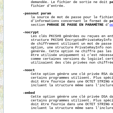
           demandée. Le fichier de sortie ne doit 
p
           fichier d’entrée.

-passout
param
           la source de mot de passe pour le fichier
           d’informations concernant le format de 
p
           section 
PHRASE
DE
PASSE
EN
PARAMÈTRE
 d’
o
-nocrypt
           Les clés PKCS#8 générées ou reçues en ent
           structure PKCS#8 EncryptedPrivateKeyInfo 
           de chiffrement utilisant un mot de passe 
           option, une structure PrivateKeyInfo non 
           générée. Cette option ne chiffre pas les 
           être utilisée uniquement si c’est nécessa
           comme certaines versions du logiciel cert
           utilisaient des clés privées non chiffrée
-nooct
           Cette option génère une clé privée RSA da
           certains programmes utilisent. Plus spéci
           doit être fournie dans une OCTET STRING m
           incluent la structure même sans l’inclure
-embed
           Cette option génère une clé privée DSA da
           certains programmes utilisent. Plus spéci
           doit être fournie dans une OCTET STRING m
           incluent la structure même sans l’inclure