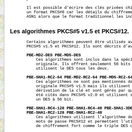
       Il est possible d’écrire des clés privées chi
       un format PKCS#8 car les détails du chiffreme
       ASN1 alors que le format traditionnel les inc
Les
algorithmes
PKCS#5
v1.5
et
PKCS#12.
       Certains algorithmes peuvent être utilisés a
       PKCS#5 v1.5 et PKCS#12. Ils sont décrits d’av
PBE-MD2-DES
PBE-MD5-DES
           Ces algorithmes sont inclus dans la spéci
           originale. Ils offrent seulement 56 bits 
           utilisent le DES tous les deux.

PBE-SHA1-RC2-64
PBE-MD2-RC2-64
PBE-MD5-RC2-6
           Ces algorithmes ne sont pas mentionnés da
           originale PKCS#5 v1.5 mais ils utilisent 
           dérivation de la clé et sont gérés par qu
           été cités dans PKCS#5 v2.0 et utilisent s
           un DES à 56 bit.

PBE-SHA1-RC4-128
PBE-SHA1-RC4-40
PBE-SHA1-3D
PBE-SHA1-RC2-128
PBE-SHA1-RC2-40
           Ces algorithmes utilisent l’algorithme de
           mots de passe PKCS#12 et permettent l’uti
           de chiffrement fort comme le triple DES o