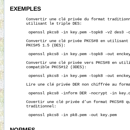
EXEMPLES
       Convertir une clé privée du format traditionn
       utilisant le triple DES:

        openssl pkcs8 -in key.pem -topk8 -v2 des3 -o
       Convertir une clé privée PKCS#8 en utilisant 
       PKCS#5 1.5 (DES):

        openssl pkcs8 -in key.pem -topk8 -out enckey
       Convertir une clé privée vers PKCS#8 en utili
       compatible PKCS#12 (3DES):

        openssl pkcs8 -in key.pem -topk8 -out enckey
       Lire une clé privée DER non chiffrée au forma
        openssl pkcs8 -inform DER -nocrypt -in key.d
       Covertir une clé privée d’un format PKCS#8 qu
       traditionnel:

        openssl pkcs8 -in pk8.pem -out key.pem

NORMES