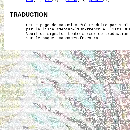
dsa
(1), 
rsa
(1), 
genrsa
(1), 
gendsa
(1)

TRADUCTION
       Cette page de manuel a été traduite par stolc
       par la liste <debian-l10n-french AT lists DOT
       Veuillez signaler toute erreur de traduction 