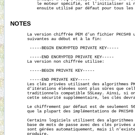
           le moteur spécifié, et l’initialiser si n
           ensuite utilisé par défaut pour tous les 
NOTES
       La version chiffrée PEM d’un fichier PKCS#8 u
       suivantes au début et à la fin:

        -----BEGIN ENCRYPTED PRIVATE KEY-----

        -----END ENCRYPTED PRIVATE KEY-----

       La version non chiffrée utilise:

        -----BEGIN PRIVATE KEY-----

        -----END PRIVATE KEY-----

       Les clés privées utilisant des algorithmes PK
       d’itérations élévées sont plus sûres que cell
       traditionnels compatible SSLeay. Ainsi, si on
       cette sécurité supplémentaire, les clés devra
       Le chiffrement par défaut est de seulement 56
       que la plupart des implémentations de PKCS#8 
       Certains logiciels utilisent des algorithmes 
       base de mots de passe avec des clés privées a
       sont gérées automatiquement, mais il n’existe
       produire.
