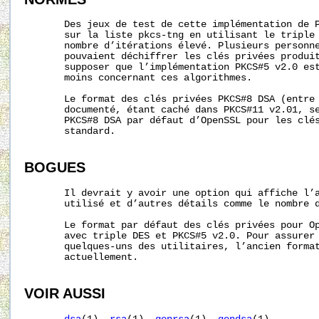
       Des jeux de test de cette implémentation de P
       sur la liste pkcs-tng en utilisant le triple 
       nombre d’itérations élevé. Plusieurs personne
       pouvaient déchiffrer les clés privées produit
       supposer que l’implémentation PKCS#5 v2.0 est
       moins concernant ces algorithmes.

       Le format des clés privées PKCS#8 DSA (entre 
       documenté, étant caché dans PKCS#11 v2.01, se
       PKCS#8 DSA par défaut d’OpenSSL pour les clés
       standard.

BOGUES
       Il devrait y avoir une option qui affiche l’a
       utilisé et d’autres détails comme le nombre d
       Le format par défaut des clés privées pour Op
       avec triple DES et PKCS#5 v2.0. Pour assurer 
       quelques-uns des utilitaires, l’ancien format
       actuellement.

VOIR AUSSI