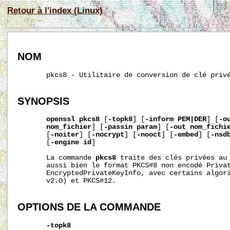
Retour à l'index (Linux)
NOM
       pkcs8 - Utilitaire de conversion de clé privé
SYNOPSIS
openssl
pkcs8
 [
-topk8
] [
-inform
PEM|DER
] [
-o
nom_fichier
] [
-passin
param
] [
-out
nom_fichi
       [
-noiter
] [
-nocrypt
] [
-nooct
] [
-embed
] [
-nsd
       [
-engine
id
]

       La commande 
pkcs8
 traite des clés privées au 
       aussi bien le format PKCS#8 non encodé Privat
       EncryptedPrivateKeyInfo, avec certains algori
       v2.0) et PKCS#12.

OPTIONS
DE
LA
COMMANDE
-topk8