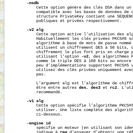
-nsdb
           Cette option génère des clés DSA dans un 
           compatible avec les bases de données de c
           structure PrivateKey contient une SEQUENC
           publiques et privées respectivement.

-v2
alg
           Cette option active l’utilisation des alg
           Habituellement les clés privées PKCS#8 so
           algorithme à base de mots de passe nommé
           utilisent un chiffrement DES à 56 bits, q
           chiffrement le plus fort pris en charge p
           utilisant l’option 
-v2
, des algorithmes P
           comme le triple DES à 168 bits ou encore 
           peu d’implémentations supportent PKCS#5 v
           utilisez des clés privées uniquement avec
           pas.

           L’argument alg est l’algorithme de chiffr
           être entre autres 
des
, 
des3
 et 
rc2
. L’ut
           recommandé.

-v1
alg
           Cette option spécifie l’algorithme PKCS#5
           utiliser. Une liste complète des algorith
           ci-dessous.

-engine
id
           spécifie un moteur (en utilisant son ide
           indique à 
req
 d’essayer d’obtenir une réf