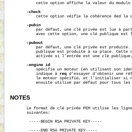
           cette option affiche la valeur du modulo 
-check
           cette option véifie la cohérence ded la c
-pubin
           par défaut, une clé privée est lue à part
           avec cette option, une clé publique est l
-pubout
           par défaut, une clé privée est produite. 
           publique est produite à sa place. Cette o
           activée si l’entrée est une clé publique.
-engine
id
           spécifie un moteur (en utilisant son ide
           indique à 
req
 d’essayer d’obtenir une réf
           le moteur spécifié, et l’initialiser si n
           ensuite utilisé par défaut pour tous les 
NOTES
       Le format de clé privée PEM utilise les ligne
       suivantes:

        -----BEGIN RSA PRIVATE KEY-----

        -----END RSA PRIVATE KEY-----
