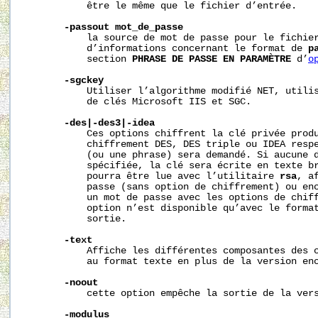
           être le même que le fichier d’entrée.

-passout
mot_de_passe
           la source de mot de passe pour le fichier
           d’informations concernant le format de 
p
           section 
PHRASE
DE
PASSE
EN
PARAMÈTRE
 d’
o
-sgckey
           Utiliser l’algorithme modifié NET, utilis
           de clés Microsoft IIS et SGC.

-des|-des3|-idea
           Ces options chiffrent la clé privée produ
           chiffrement DES, DES triple ou IDEA respe
           (ou une phrase) sera demandé. Si aucune d
           spécifiée, la clé sera écrite en texte br
           pourra être lue avec l’utilitaire 
rsa
, a
           passe (sans option de chiffrement) ou enc
           un mot de passe avec les options de chiff
           option n’est disponible qu’avec le format
           sortie.

-text
           Affiche les différentes composantes des c
           au format texte en plus de la version enc
-noout
           cette option empêche la sortie de la vers
-modulus