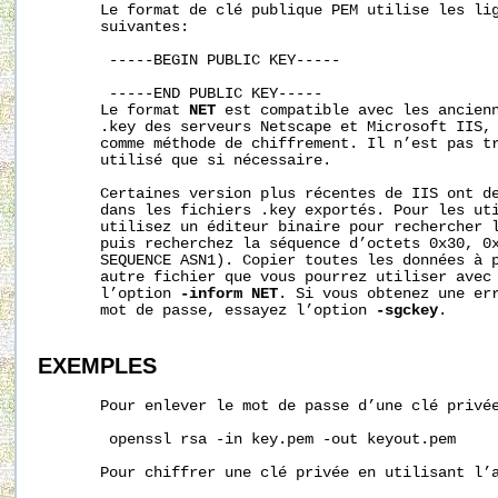
       Le format de clé publique PEM utilise les lig
       suivantes:

        -----BEGIN PUBLIC KEY-----

        -----END PUBLIC KEY-----

       Le format 
NET
 est compatible avec les ancienn
       .key des serveurs Netscape et Microsoft IIS, 
       comme méthode de chiffrement. Il n’est pas tr
       utilisé que si nécessaire.

       Certaines version plus récentes de IIS ont de
       dans les fichiers .key exportés. Pour les uti
       utilisez un éditeur binaire pour rechercher l
       puis recherchez la séquence d’octets 0x30, 0x
       SEQUENCE ASN1). Copier toutes les données à p
       autre fichier que vous pourrez utiliser avec
       l’option 
-inform
NET
. Si vous obtenez une err
       mot de passe, essayez l’option 
-sgckey
.

EXEMPLES
       Pour enlever le mot de passe d’une clé privée
        openssl rsa -in key.pem -out keyout.pem

       Pour chiffrer une clé privée en utilisant l’a