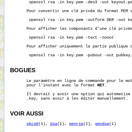
        openssl rsa -in key.pem -des3 -out keyout.pe
       Pour convertir une clé privée du format PEM v
        openssl rsa -in key.pem -outform DER -out ke
       Pour afficher les composants d’une clé privée
        openssl rsa -in key.pem -text -noout

       Pour afficher uniquement la partie publique d
        openssl rsa -in key.pem -pubout -out pubkey.
BOGUES
       Le paramètre en ligne de commande pour le mot
       pour l’instant avec le format 
NET
.

       Il devrait y avoir une option qui automatise 
       .key, sans avoir à les éditer manuellement.

VOIR AUSSI
pkcs8
(1), 
dsa
(1), 
genrsa
(1), 
gendsa
(1)
