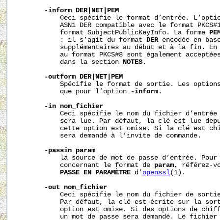
-inform
DER|NET|PEM
           Ceci spécifie le format d’entrée. L’opti
           ASN1 DER compatible avec le format PKCS#1
           format SubjectPublicKeyInfo. La forme 
PE
           : il s’agit du format 
DER
 encodée en base
           supplémentaires au début et à la fin. En 
           au format PKCS#8 sont également acceptée
           dans la section 
NOTES
.

-outform
DER|NET|PEM
           Spécifie le format de sortie. Les options
           que pour l’option 
-inform
.

-in
nom_fichier
           Ceci spécifie le nom du fichier d’entrée 
           sera lue. Par défaut, la clé est lue depu
           cette option est omise. Si la clé est chi
           sera demandé à l’invite de commande.

-passin
param
           la source de mot de passe d’entrée. Pour 
           concernant le format de 
param
, référez-v
PASSE
EN
PARAMÈTRE
 d’
openssl
(1).

-out
nom_fichier
           Ceci spécifie le nom du fichier de sortie
           Par défaut, la clé est écrite sur la sort
           option est omise. Si des options de chiff
           un mot de passe sera demandé. Le fichier