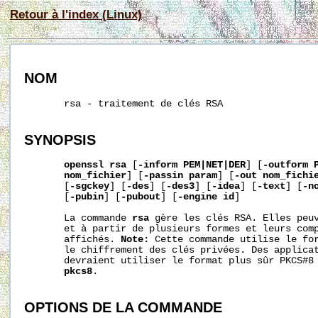
Retour à l'index (Linux)
NOM
       rsa - traitement de clés RSA

SYNOPSIS
openssl
rsa
 [
-inform
PEM|NET|DER
] [
-outform
nom_fichier
] [
-passin
param
] [
-out
nom_fichi
       [
-sgckey
] [
-des
] [
-des3
] [
-idea
] [
-text
] [
-n
       [
-pubin
] [
-pubout
] [
-engine
id
]

       La commande 
rsa
 gère les clés RSA. Elles peuv
       et à partir de plusieurs formes et leurs comp
       affichés. 
Note:
 Cette commande utilise le for
       le chiffrement des clés privées. Des applicat
       devraient utiliser le format plus sûr PKCS#8 
pkcs8
.

OPTIONS DE LA COMMANDE