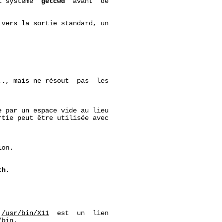
l système  
getcwd
  avant  de

vers la sortie standard, un

..
, mais ne résout  pas  les

 par un espace vide au lieu

tie peut être utilisée avec

on.

th
.

 
/usr/bin/X11
  est  un  lien

/bin
.
