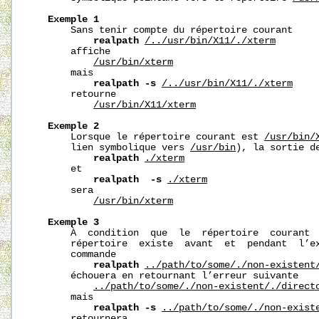
Exemple
1
       Sans tenir compte du répertoire courant

realpath
/../usr/bin/X11/./xterm
       affiche

/usr/bin/xterm
       mais

realpath
-s
/../usr/bin/X11/./xterm
       retourne

/usr/bin/X11/xterm
Exemple
2
       Lorsque le répertoire courant est 
/usr/bin/
       lien symbolique vers 
/usr/bin
), la sortie de
realpath
./xterm
       et

realpath
-s
./xterm
       sera

/usr/bin/xterm
Exemple
3
       À  condition  que  le  répertoire  courant 
       répertoire  existe  avant  et  pendant  l’ex
       commande

realpath
../path/to/some/./non-existent
       échouera en retournant l’erreur suivante

../path/to/some/./non-existent/./direct
       mais

realpath
-s
../path/to/some/./non-exist
       retournera
