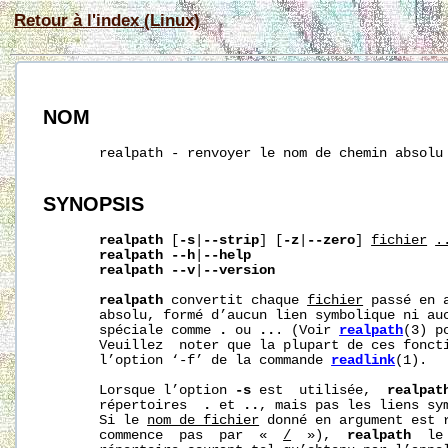
Retour à l'index (Linux)
NOM
       realpath - renvoyer le nom de chemin absolu 
SYNOPSIS
realpath
 [
-s
|
--strip
] [
-z
|
--zero
] 
fichier
.
realpath
--h
|
--help
realpath
--v
|
--version
realpath
 convertit chaque 
fichier
 passé en 
       absolu, formé d’aucun lien symbolique ni auc
       spéciale comme 
.
 ou 
..
. (Voir 
realpath
(3) p
       Veuillez  noter que la plupart de ces foncti
       l’option ‘-f’ de la commande 
readlink
(1).

       Lorsque l’option 
-s
 est  utilisée,  
realpat
       répertoires  
.
 et 
..
, mais pas les liens sy
       Si le 
nom_de_fichier
 donné en argument est r
       commence  pas  par  «  
/
  »),  
realpath
  le