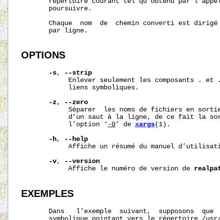
       répertoire courant tel qu’obtenu par l’appe
       poursuivre.

       Chaque  nom  de  chemin converti est dirigé 
       par ligne.

OPTIONS
-s
, 
--strip
            Enlever seulement les composants 
.
 et 
            liens symboliques.

-z
, 
--zero
            Séparer  les noms de fichiers en sortie
            d’un saut à la ligne, de ce fait la sor
            l’option ‘
-0
’ de 
xargs
(1).

-h
, 
--help
            Affiche un résumé du manuel d’utilisati
-v
, 
--version
            Affiche le numéro de version de 
realpa
EXEMPLES
       Dans   l’exemple  suivant,  supposons  que 
       symbolique pointant vers le répertoire 
/usr