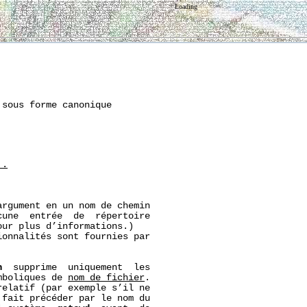
Loading
sous forme canonique

..
argument en un nom de chemin

une  entrée  de  répertoire

our plus d’informations.)

onnalités sont fournies par

h
  supprime  uniquement  les

mboliques de 
nom_de_fichier
.

elatif (par exemple s’il ne

 fait précéder par le nom du
