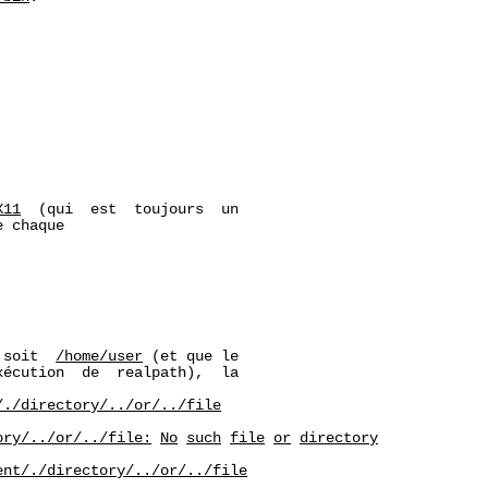
X11
  (qui  est  toujours  un

 chaque

 soit  
/home/user
 (et que le

écution  de  realpath),  la

/./directory/../or/../file
ory/../or/../file:
No
such
file
or
directory
ent/./directory/../or/../file