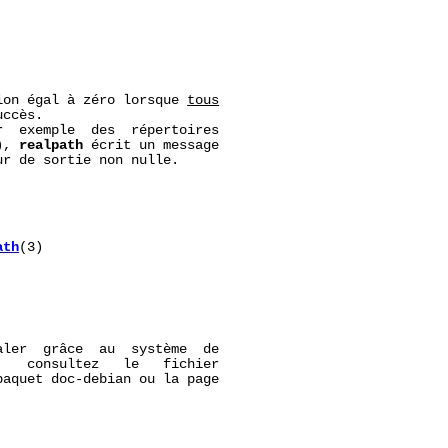
ion égal à zéro lorsque 
tous
ccès.

  exemple  des  répertoires

), 
realpath
 écrit un message

r de sortie non nulle.

ath
(3)

ler  grâce  au  système  de

   consultez   le   fichier

paquet doc-debian ou la page
