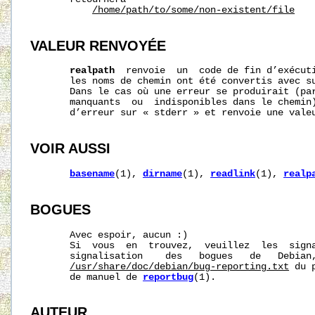
/home/path/to/some/non-existent/file
VALEUR RENVOYÉE
realpath
  renvoie  un  code de fin d’exécut
       les noms de chemin ont été convertis avec su
       Dans le cas où une erreur se produirait (par
       manquants  ou  indisponibles dans le chemin
       d’erreur sur « stderr » et renvoie une valeu
VOIR AUSSI
basename
(1), 
dirname
(1), 
readlink
(1), 
realp
BOGUES
       Avec espoir, aucun :)

       Si  vous  en  trouvez,  veuillez  les  signa
       signalisation    des   bogues   de   Debian,
/usr/share/doc/debian/bug-reporting.txt
 du 
       de manuel de 
reportbug
(1).

AUTEUR