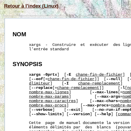
Retour à l'index (Linux)
NOM
       xargs  -  Construire  et  exécuter  des lign
       l’entrée standard

SYNOPSIS
xargs
-0prtx
]  [
-E
cha
ne-fin-de-fichier
]  
       [
--eof
[=
cha
ne-fin-de-fichier
]]  [
--null
]  [
d
limiteur
]    [
-I
cha
ne-remplacement
]   
       [
--replace
[=
cha
ne-remplacement
]]      [
-l
[
n
nombre-max-lignes
]        [
--max-lines
[=
nom
nombre-max-params
]          [
--max-args
=
nom
nombre-max-caract
res
]     [
--max-chars
=
nomb
nombre-max-procs
]     [
--max-procs
=
nombre-m
       [
--verbose
]    [
--exit
]    [
--no-run-if-emp
       [
--show-limits
] [
--version
] [
--help
] [
comma
       Cette  page  de manuel documente la version
       éléments délimités par  des  blancs  (pouvan