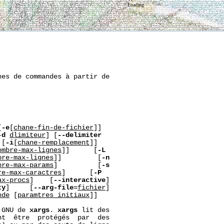
Loading
es de commandes à partir de

[
-e
[
cha
ne-fin-de-fichier
]]

-d
d
limiteur
] [
--delimiter
 [
-i
[
cha
ne-remplacement
]]

ombre-max-lignes
]]      [
-L
bre-max-lignes
]]         [
-n
bre-max-params
]          [
-s
re-max-caract
res
]      [
-P
ax-procs
]    [
--interactive
]

ty
]     [
--arg-file
=
fichier
]

nde
 [
param
tres_initiaux
]]

 GNU de 
xargs
. 
xargs
 lit des

t  être  protégés  par  des
