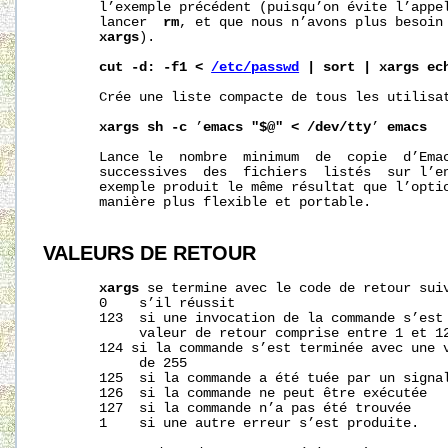
       l’exemple précédent (puisqu’on évite l’appe
       lancer  
rm
, et que nous n’avons plus besoin 
xargs
).

cut
-d:
-f1
<
/etc/passwd
|
sort
|
xargs
ec
       Crée une liste compacte de tous les utilisat
xargs
sh
-c
 ’
emacs
"$@"
<
/dev/tty
’ 
emacs
       Lance le  nombre  minimum  de  copie  d’Emac
       successives  des  fichiers  listés  sur l’e
       exemple produit le même résultat que l’opti
       manière plus flexible et portable.

VALEURS DE RETOUR
xargs
 se termine avec le code de retour suiv
       0    s’il réussit

       123  si une invocation de la commande s’est 
            valeur de retour comprise entre 1 et 12
       124 si la commande s’est terminée avec une v
            de 255

       125  si la commande a été tuée par un signal
       126  si la commande ne peut être exécutée

       127  si la commande n’a pas été trouvée

       1    si une autre erreur s’est produite.
