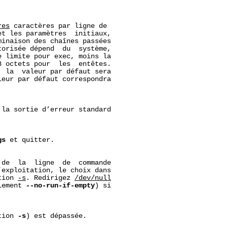
res
 caractères par ligne de

t les paramètres  initiaux,

inaison des chaînes passées

orisée dépend  du  système,

 limite pour exec, moins la

 octets pour  les  entêtes.

 la  valeur par défaut sera

eur par défaut correspondra

la sortie d’erreur standard

gs
 et quitter.

de  la  ligne  de  commande

exploitation, le choix dans

tion 
-s
. Redirigez 
/dev/null
lement 
--no-run-if-empty
) si

tion 
-s
) est dépassée.
