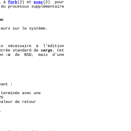
l à 
fork
(2) et 
exec
(2)  pour

du processus supplémentaire

ho
eurs sur le système.

s  nécessaire  à  l’édition

ntrée standard de 
xargs
. Cet

on 
-o
  de  BSD,  mais  d’une

ant :

terminée avec une

5

aleur de retour


