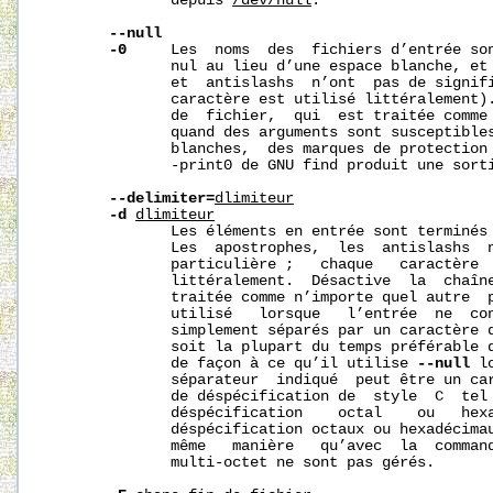
              depuis 
/dev/null
.

--null
-0
     Les  noms  des  fichiers d’entrée son
              nul au lieu d’une espace blanche, et 
              et  antislashs  n’ont  pas de signifi
              caractère est utilisé littéralement).
              de  fichier,  qui  est traitée comme 
              quand des arguments sont susceptibles
              blanches,  des marques de protection 
              -print0 de GNU find produit une sorti
--delimiter=
d
limiteur
-d
d
limiteur
              Les éléments en entrée sont terminés 
              Les  apostrophes,  les  antislashs  n
              particulière ;   chaque   caractère  
              littéralement.  Désactive  la  chaîne
              traitée comme n’importe quel autre  p
              utilisé   lorsque   l’entrée  ne  con
              simplement séparés par un caractère d
              soit la plupart du temps préférable d
              de façon à ce qu’il utilise 
--null
 l
              séparateur  indiqué  peut être un car
              de déspécification de  style  C  tel
              déspécification    octal    ou   hexa
              déspécification octaux ou hexadécimau
              même   manière   qu’avec  la  comman
              multi-octet ne sont pas gérés.
