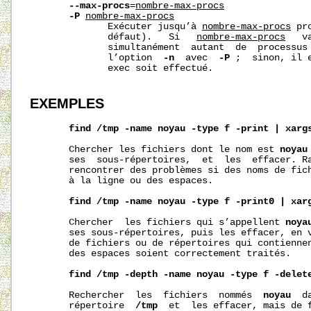
--max-procs
=
nombre-max-procs
-P
nombre-max-procs
              Exécuter jusqu’à 
nombre-max-procs
 pr
              défaut).   Si   
nombre-max-procs
   v
              simultanément  autant  de  processus 
              l’option  
-n
  avec  
-P
 ;  sinon, il 
              exec soit effectué.

EXEMPLES
find
/tmp
-name
noyau
-type
f
-print
|
xarg
       Chercher les fichiers dont le nom est 
noyau
       ses  sous-répertoires,  et  les  effacer. Ra
       rencontrer des problèmes si des noms de fich
       à la ligne ou des espaces.

find
/tmp
-name
noyau
-type
f
-print0
|
xar
       Chercher  les fichiers qui s’appellent 
noya
       ses sous-répertoires, puis les effacer, en v
       de fichiers ou de répertoires qui contiennen
       des espaces soient correctement traités.

find
/tmp
-depth
-name
noyau
-type
f
-delet
       Rechercher  les  fichiers  nommés  
noyau
  d
       répertoire  
/tmp
  et  les effacer, mais de f