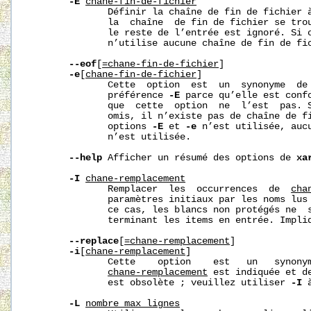
-E
cha
ne-fin-de-fichier
              Définir la chaîne de fin de fichier 
              la  chaîne  de fin de fichier se trou
              le reste de l’entrée est ignoré. Si 
              n’utilise aucune chaîne de fin de fic
--eof
[
=cha
ne-fin-de-fichier
]

-e
[
cha
ne-fin-de-fichier
]

              Cette  option  est  un  synonyme  de
              préférence 
-E
 parce qu’elle est confo
              que  cette  option  ne  l’est  pas. 
              omis, il n’existe pas de chaîne de fi
              options 
-E
 et 
-e
 n’est utilisée, aucu
              n’est utilisée.

--help
 Afficher un résumé des options de 
xa
-I
cha
ne-remplacement
              Remplacer  les  occurrences  de  
cha
              paramètres initiaux par les noms lus 
              ce cas, les blancs non protégés ne  s
              terminant les items en entrée. Impli
--replace
[
=cha
ne-remplacement
]

-i
[
cha
ne-remplacement
]

              Cette    option    est   un   synony
cha
ne-remplacement
 est indiquée et d
              est obsolète ; veuillez utiliser 
-I
 
-L
nombre_max_lignes