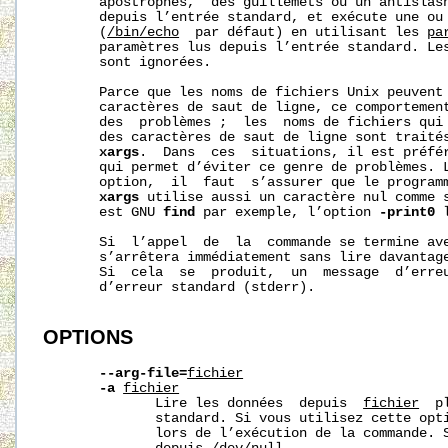
       apostrophes,  des guillemets ou un antislash
       depuis l’entrée standard, et exécute une ou
       (
/bin/echo
  par défaut) en utilisant les 
pa
       paramètres lus depuis l’entrée standard. Les
       sont ignorées.

       Parce que les noms de fichiers Unix peuvent 
       caractères de saut de ligne, ce comportement
       des  problèmes ;  les  noms de fichiers qui 
       des caractères de saut de ligne sont traités
xargs
.  Dans  ces  situations, il est préfé
       qui permet d’éviter ce genre de problèmes. L
       option,  il  faut  s’assurer que le programm
xargs
 utilise aussi un caractère nul comme s
       est GNU 
find
 par exemple, l’option 
-print0
 
       Si  l’appel  de  la  commande se termine av
       s’arrêtera immédiatement sans lire davantage
       Si  cela  se  produit,  un  message  d’erreu
       d’erreur standard (stderr).

OPTIONS
--arg-file=
fichier
-a
fichier
              Lire les données  depuis  
fichier
  p
              standard. Si vous utilisez cette opti
              lors de l’exécution de la commande. S