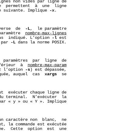
ignes non vides par ligne de

  permettent  à  une  ligne

e suivante. Implique 
-x
.

verse  de  
-L
,  le paramètre

paramètre  
nombre-max-lignes
as  indiqué. L’option 
-l
 est

 par 
-L
 dans la norme POSIX.

  paramètres  par  ligne  de

férieur  à  
nombre-max-param
z l’option 
-s
) est dépassée,

quée, auquel  cas  
xargs
  se

t  exécuter chaque ligne de

u terminal.  N’exécuter  la

ar « y » ou « Y ». Implique

n caractère non  blanc,  ne

t, la commande est exécutée

e.  Cette  option  est  une
