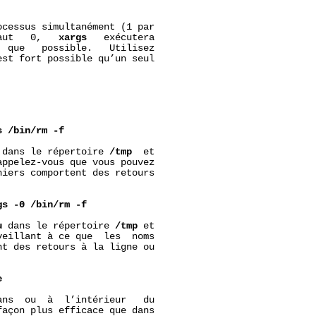
ocessus simultanément (1 par

aut   0,   
xargs
   exécutera

 que   possible.   Utilisez

est fort possible qu’un seul

s
/bin/rm
-f
 dans le répertoire 
/tmp
  et

ppelez-vous que vous pouvez

iers comportent des retours

gs
-0
/bin/rm
-f
u
 dans le répertoire 
/tmp
 et

eillant à ce que  les  noms

t des retours à la ligne ou

e
ans  ou  à  l’intérieur   du

açon plus efficace que dans
