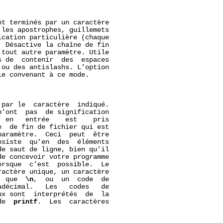
t terminés par un caractère

les apostrophes, guillemets

cation particulière (chaque

 Désactive la chaîne de fin

tout autre paramètre. Utile

 de  contenir  des  espaces

ou des antislashs. L’option

e convenant à ce mode.

par le  caractère  indiqué.

’ont  pas  de signification

 en   entrée    est    pris

  de fin de fichier qui est

aramètre.  Ceci  peut  être

siste  qu’en  des  éléments

e saut de ligne, bien qu’il

e concevoir votre programme

orsque  c’est  possible.  Le

actère unique, un caractère

  que  
\n
,  ou  un  code  de

décimal.   Les   codes   de

x sont  interprétés  de  la

de  
printf
.  Les  caractères
