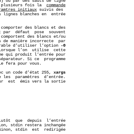
) ou par des sauts de ligne

 plusieurs fois la  
commande
ram
tres_initiaux
 suivis des

 lignes blanches en  entrée

comporter des blancs et des

 par  défaut  pose  souvent

comportent des blancs et/ou

 de manière incorrecte  par

rable d’utiliser l’option 
-0
orsque l’on  utilise  cette

e qui produit l’entrée pour

éparateur. Si ce  programme

le fera pour vous.

ec un code d’état 255, 
xargs
 les  paramètres  d’entrée.

r  est  émis vers la sortie

lutôt  que  depuis  l’entrée

on, stdin restera inchangée

inon, stdin  est  redirigée
