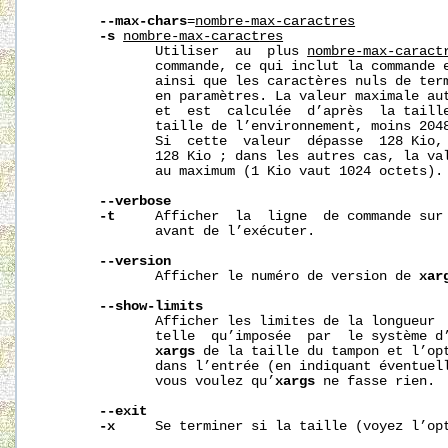
--max-chars
=
nombre-max-caract
res
-s
nombre-max-caract
res
              Utiliser  au  plus 
nombre-max-caract
              commande, ce qui inclut la commande e
              ainsi que les caractères nuls de term
              en paramètres. La valeur maximale aut
              et  est  calculée  d’après  la taille
              taille de l’environnement, moins 2048
              Si  cette  valeur  dépasse  128 Kio, 
              128 Kio ; dans les autres cas, la val
              au maximum (1 Kio vaut 1024 octets).

--verbose
-t
     Afficher  la  ligne  de commande sur 
              avant de l’exécuter.

--version
              Afficher le numéro de version de 
xar
--show-limits
              Afficher les limites de la longueur  
              telle  qu’imposée  par  le système d’
xargs
 de la taille du tampon et l’op
              dans l’entrée (en indiquant éventuel
              vous voulez qu’
xargs
 ne fasse rien.

--exit
-x
     Se terminer si la taille (voyez l’op