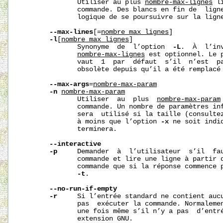
              Utiliser au plus 
nombre-max-lignes
 l
              commande. Des blancs en fin de  ligne
              logique de se poursuivre sur la lign
--max-lines
[=
nombre_max_lignes
]

-l
[
nombre_max_lignes
]

              Synonyme  de  l’option  
-L
.  À  l’in
nombre-max-lignes
 est optionnel. Le 
              vaut  1  par  défaut  s’il  n’est  p
              obsolète depuis qu’il a été remplacé
--max-args
=
nombre-max-param
-n
nombre-max-param
              Utiliser  au  plus  
nombre-max-param
              commande. Un nombre de paramètres in
              sera  utilisé si la taille (consulte
              à moins que l’option 
-x
 ne soit indi
              terminera.

--interactive
-p
     Demander  à  l’utilisateur  s’il  fau
              commande et lire une ligne à partir d
              commande que si la réponse commence p
-t
.

--no-run-if-empty
-r
     Si l’entrée standard ne contient aucu
              pas  exécuter la commande. Normalemen
              une fois même s’il n’y a pas  d’entré
              extension GNU.
