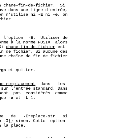
à 
cha
ne-fin-de-fichier
.  Si

ve dans une ligne d’entrée,

on n’utilise ni 
-E
 ni 
-e
, on

hier.

  l’option  
-E
.  Utiliser de

rme à la norme POSIX  alors

Si 
cha
ne-fin-de-fichier
 est

n de fichier. Si aucune des

ne chaîne de fin de fichier

rgs
 et quitter.

ne-remplacement
  dans   les

sur l’entrée standard. Dans

ont  pas  considérés  comme

que 
-x
 et 
-L
 1.

me   de   
-I
replace-str
   si

e 
-I
{} sinon. Cette  option

à la place.
