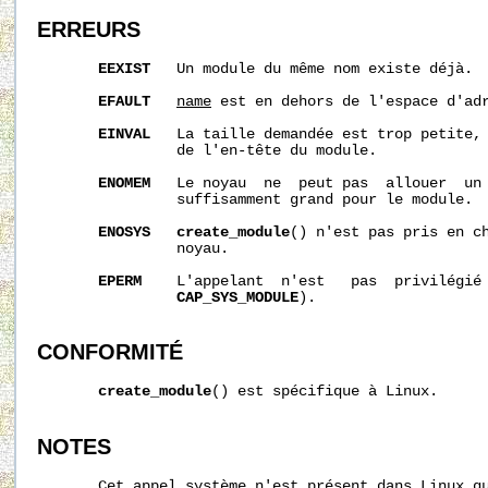
ERREURS
EEXIST
   Un module du même nom existe déjà.

EFAULT
name
 est en dehors de l'espace d'adr
EINVAL
   La taille demandée est trop petite, 
                de l'en-tête du module.

ENOMEM
   Le noyau  ne  peut pas  allouer  un 
                suffisamment grand pour le module.

ENOSYS
create_module
() n'est pas pris en ch
                noyau.

EPERM
    L'appelant  n'est   pas  privilégié 
CAP_SYS_MODULE
). 

CONFORMITÉ
create_module
() est spécifique à Linux.

NOTES
       Cet appel système n'est présent dans Linux qu