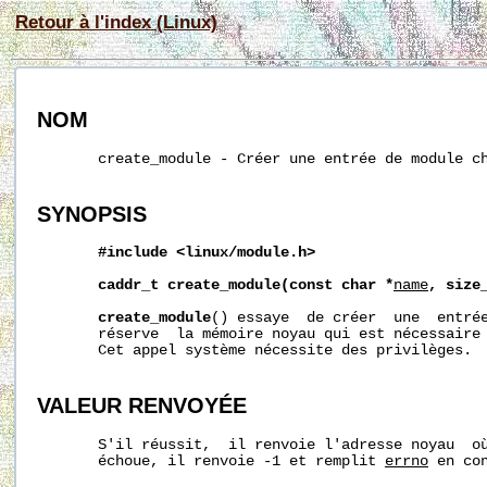
Retour à l'index (Linux)
NOM
       create_module - Créer une entrée de module ch
SYNOPSIS
#include <linux/module.h>
caddr_t create_module(const char *
name
, size
create_module
() essaye  de créer  une  entrée
       réserve  la mémoire noyau qui est nécessaire 
       Cet appel système nécessite des privilèges.

VALEUR RENVOYÉE
       S'il réussit,  il renvoie l'adresse noyau  où
       échoue, il renvoie -1 et remplit 
errno
 en con