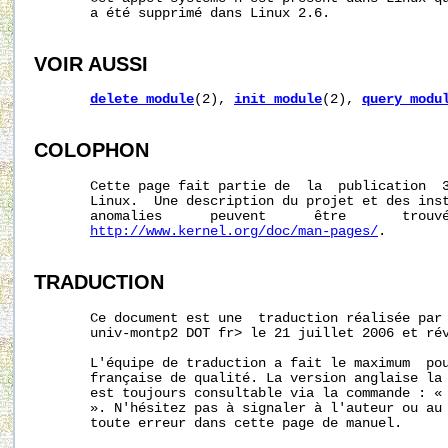
       a été supprimé dans Linux 2.6.

VOIR AUSSI
delete_module
(2), 
init_module
(2), 
query_modu
COLOPHON
       Cette page fait partie de  la  publication  
       Linux.  Une description du projet et des inst
       anomalies      peuvent      être       trouvé
http://www.kernel.org/doc/man-pages/
.

TRADUCTION
       Ce document est une  traduction réalisée par 
       univ-montp2 DOT fr> le 21 juillet 2006 et rév
       L'équipe de traduction a fait le maximum  pou
       française de qualité. La version anglaise la 
       est toujours consultable via la commande : «
       ». N'hésitez pas à signaler à l'auteur ou au 