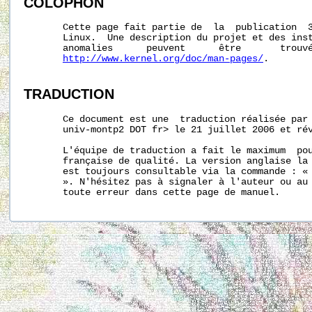
COLOPHON
       Cette page fait partie de  la  publication  
       Linux.  Une description du projet et des inst
       anomalies      peuvent      être       trouvé
http://www.kernel.org/doc/man-pages/
.

TRADUCTION
       Ce document est une  traduction réalisée par 
       univ-montp2 DOT fr> le 21 juillet 2006 et rév
       L'équipe de traduction a fait le maximum  pou
       française de qualité. La version anglaise la 
       est toujours consultable via la commande : «
       ». N'hésitez pas à signaler à l'auteur ou au 