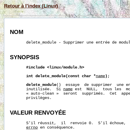
Retour à l'index (Linux)
NOM
       delete_module - Supprimer une entrée de modul
SYNOPSIS
#include <linux/module.h>
int delete_module(const char *
name
);
delete_module
()  essaye  de supprimer  une en
       inutilisée.  Si 
name
 est  NULL,  tous les  mo
       « auto-clean »  seront  supprimés.  Cet  appe
       privilèges.

VALEUR RENVOYÉE
       S'il réussit,  il  renvoie 0.  S'il échoue,  
errno
 en conséquence.
