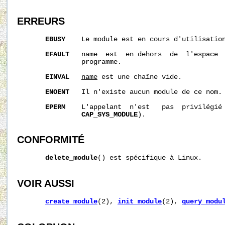
ERREURS
EBUSY
    Le module est en cours d'utilisation
EFAULT
name
  est  en dehors  de  l'espace  
                programme.

EINVAL
name
 est une chaîne vide. 

ENOENT
   Il n'existe aucun module de ce nom. 
EPERM
    L'appelant  n'est   pas  privilégié 
CAP_SYS_MODULE
). 

CONFORMITÉ
delete_module
() est spécifique à Linux.

VOIR AUSSI
create_module
(2), 
init_module
(2), 
query_modu