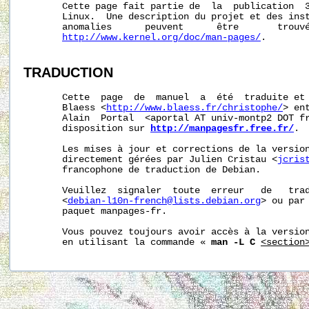
       Cette page fait partie de  la  publication  
       Linux.  Une description du projet et des inst
       anomalies      peuvent      être       trouvé
http://www.kernel.org/doc/man-pages/
.

TRADUCTION
       Cette  page  de  manuel  a  été  traduite et 
       Blaess <
http://www.blaess.fr/christophe/
> en
       Alain  Portal  <aportal AT univ-montp2 DOT fr
       disposition sur 
http://manpagesfr.free.fr/
.

       Les mises à jour et corrections de la version
       directement gérées par Julien Cristau <
jcris
       francophone de traduction de Debian.

       Veuillez  signaler  toute  erreur   de   trad
       <
debian-l10n-french@lists.debian.org
> ou par 
       paquet manpages-fr.

       Vous pouvez toujours avoir accès à la version
       en utilisant la commande « 
man -L C
<section