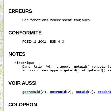
ERREURS
       Ces fonctions réussissent toujours.

CONFORMITÉ
       POSIX.1-2001, BSD 4.3.

NOTES
Historique
       Dans  Unix  V6,  l’appel  
getuid
() renvoie 
(
       introduit des appels 
getuid
() et 
geteuid
() sé
VOIR AUSSI
getresuid
(2), 
setreuid
(2), 
setuid
(2), 
creden
COLOPHON