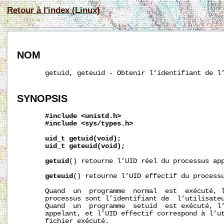
Retour à l'index (Linux)
NOM
       getuid, geteuid - Obtenir l’identifiant de l’
SYNOPSIS
#include
<unistd.h>
#include
<sys/types.h>
uid_t
getuid(void);
uid_t
geteuid(void);
getuid
() retourne l’UID réel du processus app
geteuid
() retourne l’UID effectif du processu
       Quand  un  programme  normal  est  exécuté, l
       processus sont l’identifiant de  l’utilisateu
       Quand  un  programme  setuid  est exécuté, l’
       appelant, et l’UID effectif correspond à l’ut
       fichier exécuté.
