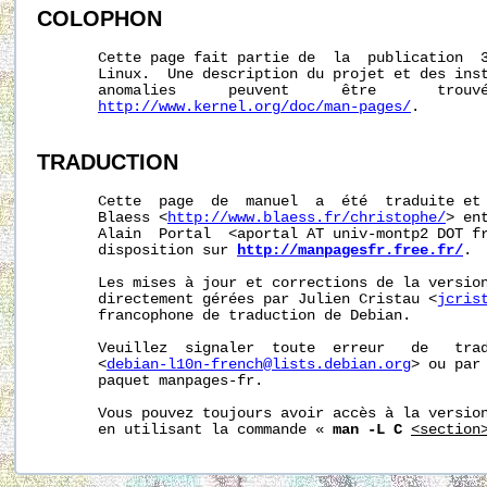
COLOPHON
       Cette page fait partie de  la  publication  
       Linux.  Une description du projet et des inst
       anomalies      peuvent      être       trouvé
http://www.kernel.org/doc/man-pages/
.

TRADUCTION
       Cette  page  de  manuel  a  été  traduite et 
       Blaess <
http://www.blaess.fr/christophe/
> en
       Alain  Portal  <aportal AT univ-montp2 DOT fr
       disposition sur 
http://manpagesfr.free.fr/
.

       Les mises à jour et corrections de la version
       directement gérées par Julien Cristau <
jcris
       francophone de traduction de Debian.

       Veuillez  signaler  toute  erreur   de   trad
       <
debian-l10n-french@lists.debian.org
> ou par 
       paquet manpages-fr.

       Vous pouvez toujours avoir accès à la version
       en utilisant la commande « 
man -L C
<section