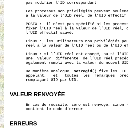
       pas modifier l’ID correspondant

       Les processus non privilégiés peuvent seuleme
       à la valeur de l’UID réel, de l’UID effectif 
       POSIX :  il n’est pas spécifié si les process
       fixer l’UID réel à la valeur de l’UID réel, d
       l’UID effectif sauvé.

       Linux :  les utilisateurs non privilégiés peu
       réel à la valeur de l’UID réel ou de l’UID ef
       Linux : si l’UID réel est changé, ou si l’UID
       une  valeur  différente  de l’UID réel précéd
       également rempli avec la valeur du nouvel UID
       De manière analogue, 
setregid
() fixe les  ID 
       appelant,   et   toutes  les  remarques  préc
       remplaçant GID par UID.

VALEUR RENVOYÉE
       En cas de réussite, zéro est renvoyé, sinon 
       contient le code d’erreur.

ERREURS