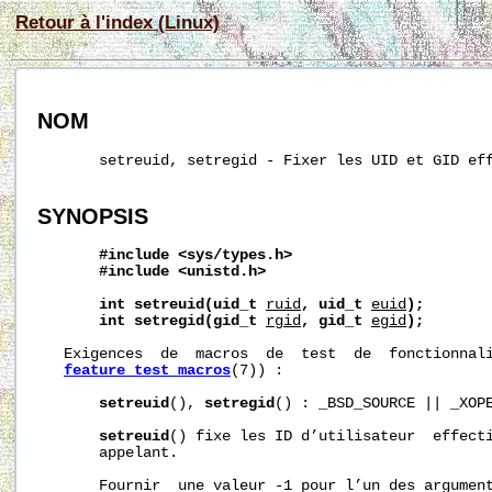
Retour à l'index (Linux)
NOM
       setreuid, setregid - Fixer les UID et GID eff
SYNOPSIS
#include
<sys/types.h>
#include
<unistd.h>
int
setreuid(uid_t
ruid
,
uid_t
euid
);
int
setregid(gid_t
rgid
,
gid_t
egid
);
   Exigences  de  macros  de  test  de  fonctionnali
feature_test_macros
(7)) :

setreuid
(), 
setregid
() : _BSD_SOURCE || _XOPE
setreuid
() fixe les ID d’utilisateur  effecti
       appelant.

       Fournir  une valeur -1 pour l’un des argument