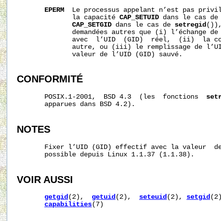
EPERM
  Le processus appelant n’est pas privil
              la capacité 
CAP_SETUID
 dans le cas de
CAP_SETGID
 dans le cas de 
setregid
())
              demandées autres que (i) l’échange de 
              avec  l’UID  (GID)  réel,  (ii)  la co
              autre, ou (iii) le remplissage de l’UI
              valeur de l’UID (GID) sauvé.

CONFORMITÉ
       POSIX.1-2001,  BSD 4.3  (les  fonctions  
set
       apparues dans BSD 4.2).

NOTES
       Fixer l’UID (GID) effectif avec la valeur  de
       possible depuis Linux 1.1.37 (1.1.38).

VOIR AUSSI
getgid
(2),  
getuid
(2),  
seteuid
(2), 
setgid
(2
capabilities
(7)
