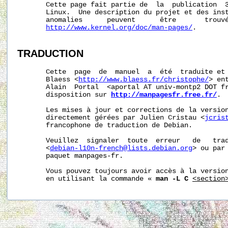
       Cette page fait partie de  la  publication  
       Linux.  Une description du projet et des inst
       anomalies      peuvent      être       trouvé
http://www.kernel.org/doc/man-pages/
.

TRADUCTION
       Cette  page  de  manuel  a  été  traduite et 
       Blaess <
http://www.blaess.fr/christophe/
> en
       Alain  Portal  <aportal AT univ-montp2 DOT fr
       disposition sur 
http://manpagesfr.free.fr/
.

       Les mises à jour et corrections de la version
       directement gérées par Julien Cristau <
jcris
       francophone de traduction de Debian.

       Veuillez  signaler  toute  erreur   de   trad
       <
debian-l10n-french@lists.debian.org
> ou par 
       paquet manpages-fr.

       Vous pouvez toujours avoir accès à la version
       en utilisant la commande « 
man -L C
<section