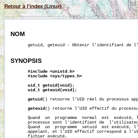
Retour à l'index (Linux)
NOM
       getuid, geteuid - Obtenir l’identifiant de l’
SYNOPSIS
#include
<unistd.h>
#include
<sys/types.h>
uid_t
getuid(void);
uid_t
geteuid(void);
getuid
() retourne l’UID réel du processus app
geteuid
() retourne l’UID effectif du processu
       Quand  un  programme  normal  est  exécuté, l
       processus sont l’identifiant de  l’utilisateu
       Quand  un  programme  setuid  est exécuté, l’
       appelant, et l’UID effectif correspond à l’ut
       fichier exécuté.
