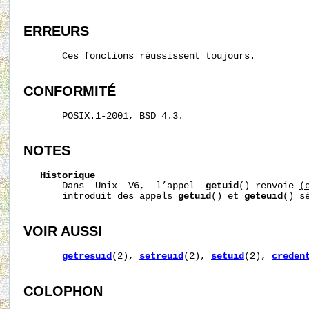
ERREURS
       Ces fonctions réussissent toujours.

CONFORMITÉ
       POSIX.1-2001, BSD 4.3.

NOTES
Historique
       Dans  Unix  V6,  l’appel  
getuid
() renvoie 
(
       introduit des appels 
getuid
() et 
geteuid
() sé
VOIR AUSSI
getresuid
(2), 
setreuid
(2), 
setuid
(2), 
creden
COLOPHON