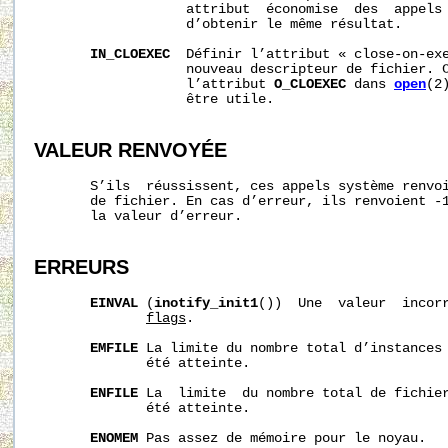
                   attribut  économise  des  appels
                   d’obtenir le même résultat.

IN_CLOEXEC
  Définir l’attribut « close-on-ex
                   nouveau descripteur de fichier. C
                   l’attribut 
O_CLOEXEC
 dans 
open
(2
                   être utile.

VALEUR RENVOYÉE
       S’ils  réussissent, ces appels système renvoi
       de fichier. En cas d’erreur, ils renvoient -
       la valeur d’erreur.

ERREURS
EINVAL
 (
inotify_init1
())  Une  valeur  incorr
flags
.

EMFILE
 La limite du nombre total d’instances 
              été atteinte.

ENFILE
 La  limite  du nombre total de fichier
              été atteinte.

ENOMEM
 Pas assez de mémoire pour le noyau.
