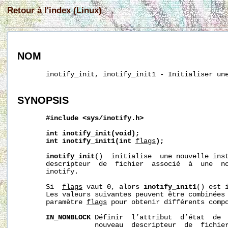
Retour à l'index (Linux)
NOM
       inotify_init, inotify_init1 - Initialiser une
SYNOPSIS
#include
<sys/inotify.h>
int
inotify_init(void);
int
inotify_init1(int
flags
);
inotify_init
()  initialise  une nouvelle inst
       descripteur  de  fichier  associé  à  une  no
       inotify.

       Si  
flags
 vaut 0, alors 
inotify_init1
() est 
       Les valeurs suivantes peuvent être combinées 
       paramètre 
flags
 pour obtenir différents compo
IN_NONBLOCK
 Définir  l’attribut  d’état  de 
                   nouveau  descripteur  de  fichier