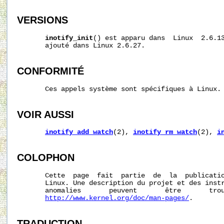
VERSIONS
inotify_init
() est apparu dans  Linux  2.6.1
       ajouté dans Linux 2.6.27.

CONFORMITÉ
       Ces appels système sont spécifiques à Linux.

VOIR AUSSI
inotify_add_watch
(2), 
inotify_rm_watch
(2), 
i
COLOPHON
       Cette  page  fait  partie  de  la  publicati
       Linux. Une description du projet et des instr
       anomalies       peuvent       être       trou
http://www.kernel.org/doc/man-pages/
.

TRADUCTION