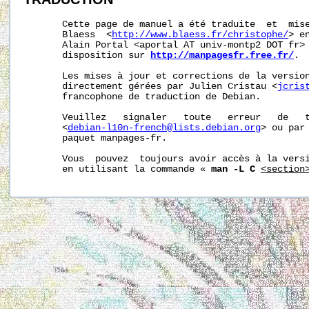
       Cette page de manuel a été traduite  et  mise
       Blaess  <
http://www.blaess.fr/christophe/
> e
       Alain Portal <aportal AT univ-montp2 DOT fr> 
       disposition sur 
http://manpagesfr.free.fr/
.

       Les mises à jour et corrections de la version
       directement gérées par Julien Cristau <
jcris
       francophone de traduction de Debian.

       Veuillez   signaler   toute   erreur   de   t
       <
debian-l10n-french@lists.debian.org
> ou par 
       paquet manpages-fr.

       Vous  pouvez  toujours avoir accès à la versi
       en utilisant la commande « 
man -L C
<section