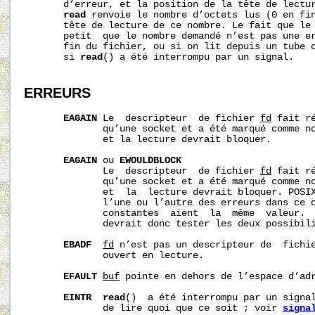
       d’erreur, et la position de la tête de lectur
read
 renvoie le nombre d’octets lus (0 en fin
       tête de lecture de ce nombre. Le fait que le 
       petit  que le nombre demandé n’est pas une er
       fin du fichier, ou si on lit depuis un tube o
       si 
read
() a été interrompu par un signal.

ERREURS
EAGAIN
 Le  descripteur  de fichier 
fd
 fait r
              qu’une socket et a été marqué comme n
              et la lecture devrait bloquer.

EAGAIN
 ou 
EWOULDBLOCK
              Le  descripteur  de fichier 
fd
 fait r
              qu’une socket et a été marqué comme n
              et  la  lecture devrait bloquer. POSIX
              l’une ou l’autre des erreurs dans ce c
              constantes  aient  la  même  valeur.  
              devrait donc tester les deux possibili
EBADF
fd
 n’est pas un descripteur de  fichie
              ouvert en lecture.

EFAULT
buf
 pointe en dehors de l’espace d’adr
EINTR
read
()  a été interrompu par un signal
              de lire quoi que ce soit ; voir 
signa