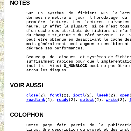
NOTES
       Sur  un  système  de  fichiers  NFS, la lectu
       données ne mettra à  jour  l’horodatage  du  
       première  lecture.  Les  lectures  suivantes 
       heure. En effet la plupart, si ce n’est tous 
       d’un cache des attributs de fichiers et n’eff
       du champ « st_atime » du côté serveur.  La  v
       peut être obtenue en désactivant le cache des
       mais généralement ceci augmente sensiblement 
       dégrade ses performances.

       Beaucoup  de  disques  et systèmes de fichier
       suffisamment rapides pour que l’implémentati
       inutile.  Ainsi 
O_NONBLOCK
 peut ne pas être d
       et/ou les disques.

VOIR AUSSI
close
(2), 
fcntl
(2), 
ioctl
(2), 
lseek
(2), 
open
readlink
(2), 
readv
(2), 
select
(2), 
write
(2), 
COLOPHON
       Cette  page  fait  partie  de  la  publicati
       Linux. Une description du projet et des instr