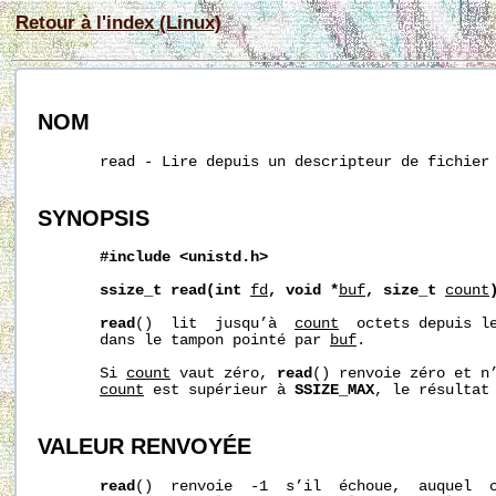
Retour à l'index (Linux)
NOM
       read - Lire depuis un descripteur de fichier

SYNOPSIS
#include
<unistd.h>
ssize_t
read(int
fd
,
void
*
buf
,
size_t
count
read
()  lit  jusqu’à  
count
  octets depuis l
       dans le tampon pointé par 
buf
.

       Si 
count
 vaut zéro, 
read
() renvoie zéro et n’
count
 est supérieur à 
SSIZE_MAX
, le résultat 
VALEUR RENVOYÉE
read
()  renvoie  -1  s’il  échoue,  auquel  