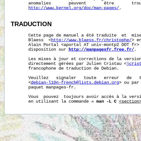
       anomalies       peuvent       être       trou
http://www.kernel.org/doc/man-pages/
.

TRADUCTION
       Cette page de manuel a été traduite  et  mise
       Blaess  <
http://www.blaess.fr/christophe/
> e
       Alain Portal <aportal AT univ-montp2 DOT fr> 
       disposition sur 
http://manpagesfr.free.fr/
.

       Les mises à jour et corrections de la version
       directement gérées par Julien Cristau <
jcris
       francophone de traduction de Debian.

       Veuillez   signaler   toute   erreur   de   t
       <
debian-l10n-french@lists.debian.org
> ou par 
       paquet manpages-fr.

       Vous  pouvez  toujours avoir accès à la versi
       en utilisant la commande « 
man -L C
<section