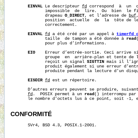
EINVAL
 Le descripteur 
fd
 correspond  à  un  o
              impossible  de  lire.  Ou  bien  le fi
              drapeau 
O_DIRECT
, et l’adresse de 
buf
              position  actuelle  de  la  tête de le
              correctement.

EINVAL
fd
 a été créé par un appel à 
timerfd_
              taille  de tampon a été donnée à 
read
              pour plus d’informations.

EIO
    Erreur d’entrée-sortie. Ceci arrive si
              groupe  en  arrière-plan et tente de l
              reçoit un signal 
SIGTTIN
 mais il l’ign
              produit également si une erreur d’entr
              produite pendant la lecture d’un disqu
EISDIR
fd
 est un répertoire.

       D’autres erreurs peuvent se produire, suivant
fd
.  POSIX permet à un 
read
() interrompu par 
       le nombre d’octets lus à ce point, soit -1, 
CONFORMITÉ
       SVr4, BSD 4.3, POSIX.1-2001.
