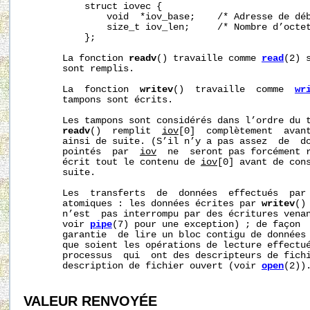
           struct iovec {

               void  *iov_base;    /* Adresse de déb
               size_t iov_len;     /* Nombre d’octet
           };

       La fonction 
readv
() travaille comme 
read
(2) 
       sont remplis.

       La  fonction  
writev
()  travaille  comme  
wr
       tampons sont écrits.

       Les tampons sont considérés dans l’ordre du t
readv
()  remplit  
iov
[0]  complètement  avan
       ainsi de suite. (S’il n’y a pas assez  de  do
       pointés  par  
iov
  ne  seront pas forcément 
       écrit tout le contenu de 
iov
[0] avant de con
       suite.

       Les  transferts  de  données  effectués  par
       atomiques : les données écrites par 
writev
()
       n’est  pas interrompu par des écritures venan
       voir 
pipe
(7) pour une exception) ; de façon 
       garantie  de lire un bloc contigu de données 
       que soient les opérations de lecture effectué
       processus  qui  ont des descripteurs de fichi
       description de fichier ouvert (voir 
open
(2)).
VALEUR RENVOYÉE