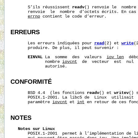
       S’ils réussissent 
readv
() renvoie le  nombre
       renvoie  le  nombre  d’octets écrits. En cas 
errno
 contient le code d’erreur.

ERREURS
       Les erreurs indiquées pour 
read
(2) et 
write
(
       produire. De plus, il peut survenir :

EINVAL
 La  somme  des  valeurs  
iov_len
  déb
              nombre 
iovcnt
  de  vecteur  est  nul  
              autorisé.

CONFORMITÉ
       BSD 4.4  (les fonctions 
readv
() et 
writev
() 
       POSIX.1-2001. La libc5 de  Linux  utilisait 
       paramètre 
iovcnt
 et 
int
 en retour de ces fonc
NOTES
Notes
sur
Linux
       POSIX.1-2001  permet à l’implémentation de li