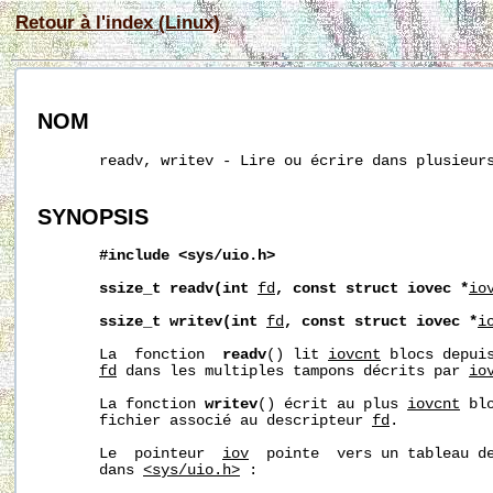
Retour à l'index (Linux)
NOM
       readv, writev - Lire ou écrire dans plusieurs
SYNOPSIS
#include
<sys/uio.h>
ssize_t
readv(int
fd
,
const
struct
iovec
*
io
ssize_t
writev(int
fd
,
const
struct
iovec
*
i
       La  fonction  
readv
() lit 
iovcnt
 blocs depuis
fd
 dans les multiples tampons décrits par 
io
       La fonction 
writev
() écrit au plus 
iovcnt
 bl
       fichier associé au descripteur 
fd
.

       Le  pointeur  
iov
  pointe  vers un tableau d
       dans 
<sys/uio.h>
 :
