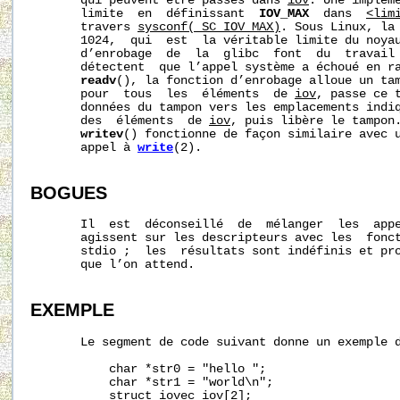
       qui peuvent être passés dans 
iov
. Une impléme
       limite  en  définissant  
IOV_MAX
  dans  
<lim
       travers 
sysconf(_SC_IOV_MAX)
. Sous Linux, la 
       1024,  qui  est  la véritable limite du noyau
       d’enrobage  de  la  glibc  font  du  travail 
       détectent  que l’appel système a échoué en ra
readv
(), la fonction d’enrobage alloue un tam
       pour  tous  les  éléments  de 
iov
, passe ce 
       données du tampon vers les emplacements indi
       des  éléments  de 
iov
, puis libère le tampon.
writev
() fonctionne de façon similaire avec u
       appel à 
write
(2).

BOGUES
       Il  est  déconseillé  de  mélanger  les  app
       agissent sur les descripteurs avec les  fonct
       stdio ;  les  résultats sont indéfinis et pro
       que l’on attend.

EXEMPLE
       Le segment de code suivant donne un exemple 
           char *str0 = "hello ";

           char *str1 = "world\n";

           struct iovec iov[2];
