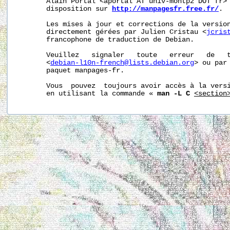
       Alain Portal <aportal AT univ-montp2 DOT fr> 
       disposition sur 
http://manpagesfr.free.fr/
.

       Les mises à jour et corrections de la version
       directement gérées par Julien Cristau <
jcris
       francophone de traduction de Debian.

       Veuillez   signaler   toute   erreur   de   t
       <
debian-l10n-french@lists.debian.org
> ou par 
       paquet manpages-fr.

       Vous  pouvez  toujours avoir accès à la versi
       en utilisant la commande « 
man -L C
<section