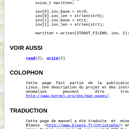
           ssize_t nwritten;

           iov[0].iov_base = str0;

           iov[0].iov_len = strlen(str0);

           iov[1].iov_base = str1;

           iov[1].iov_len = strlen(str1);

           nwritten = writev(STDOUT_FILENO, iov, 2);
VOIR AUSSI
read
(2), 
write
(2)

COLOPHON
       Cette  page  fait  partie  de  la  publicati
       Linux. Une description du projet et des instr
       anomalies       peuvent       être       trou
http://www.kernel.org/doc/man-pages/
.

TRADUCTION
       Cette page de manuel a été traduite  et  mise
       Blaess  <
http://www.blaess.fr/christophe/
> e