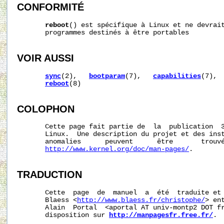
CONFORMITÉ
reboot
() est spécifique à Linux et ne devrait
       programmes destinés à être portables

VOIR AUSSI
sync
(2),   
bootparam
(7),   
capabilities
(7), 
reboot
(8)

COLOPHON
       Cette page fait partie de  la  publication  
       Linux.  Une description du projet et des inst
       anomalies      peuvent      être       trouvé
http://www.kernel.org/doc/man-pages/
.

TRADUCTION
       Cette  page  de  manuel  a  été  traduite et 
       Blaess <
http://www.blaess.fr/christophe/
> en
       Alain  Portal  <aportal AT univ-montp2 DOT fr
       disposition sur 
http://manpagesfr.free.fr/
.
