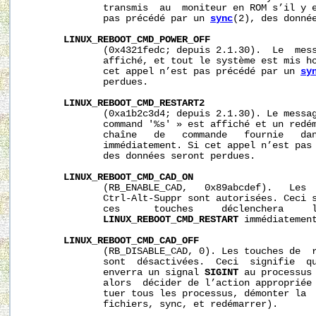
              transmis  au  moniteur en ROM s’il y e
              pas précédé par un 
sync
(2), des donnée
LINUX_REBOOT_CMD_POWER_OFF
              (0x4321fedc; depuis 2.1.30).  Le  mess
              affiché, et tout le système est mis ho
              cet appel n’est pas précédé par un 
sy
              perdues.

LINUX_REBOOT_CMD_RESTART2
              (0xa1b2c3d4; depuis 2.1.30). Le messag
              command '%s' » est affiché et un redém
              chaîne   de   commande   fournie   da
              immédiatement. Si cet appel n’est pas
              des données seront perdues.

LINUX_REBOOT_CMD_CAD_ON
              (RB_ENABLE_CAD,   0x89abcdef).   Les  
              Ctrl-Alt-Suppr sont autorisées. Ceci s
              ces      touches     déclenchera     l
LINUX_REBOOT_CMD_RESTART
 immédiatement
LINUX_REBOOT_CMD_CAD_OFF
              (RB_DISABLE_CAD, 0). Les touches de  r
              sont  désactivées.  Ceci  signifie  qu
              enverra un signal 
SIGINT
 au processus 
              alors  décider de l’action appropriée 
              tuer tous les processus, démonter la  
              fichiers, sync, et redémarrer).
