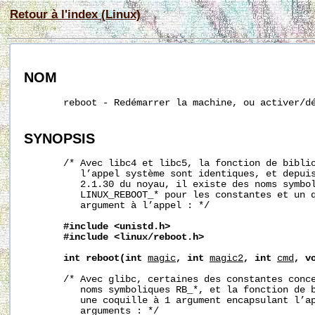
Retour à l'index (Linux)
NOM
       reboot - Redémarrer la machine, ou activer/dé
SYNOPSIS
       /* Avec libc4 et libc5, la fonction de biblio
          l’appel système sont identiques, et depuis
          2.1.30 du noyau, il existe des noms symbol
          LINUX_REBOOT_* pour les constantes et un q
          argument à l’appel : */

#include
<unistd.h>
#include
<linux/reboot.h>
int
reboot(int
magic
,
int
magic2
,
int
cmd
,
v
       /* Avec glibc, certaines des constantes conce
          noms symboliques RB_*, et la fonction de b
          une coquille à 1 argument encapsulant l’ap
          arguments : */
