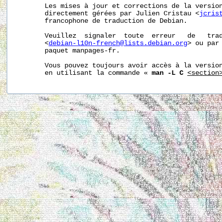
       Les mises à jour et corrections de la version
       directement gérées par Julien Cristau <
jcris
       francophone de traduction de Debian.

       Veuillez  signaler  toute  erreur   de   trad
       <
debian-l10n-french@lists.debian.org
> ou par 
       paquet manpages-fr.

       Vous pouvez toujours avoir accès à la version
       en utilisant la commande « 
man -L C
<section