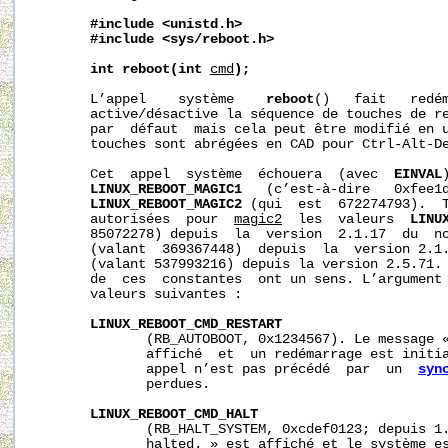
#include
<unistd.h>
#include
<sys/reboot.h>
int
reboot(int
cmd
);
       L’appel    système    
reboot
()   fait   redém
       active/désactive la séquence de touches de re
       par  défaut  mais cela peut être modifié en 
       touches sont abrégées en CAD pour Ctrl-Alt-De
       Cet  appel  système  échouera  (avec  
EINVAL
LINUX_REBOOT_MAGIC1
   (c’est-à-dire   0xfee1
LINUX_REBOOT_MAGIC2
 (qui  est  672274793).  T
       autorisées  pour  
magic2
  les  valeurs  
LINU
       85072278) depuis  la  version  2.1.17  du  n
       (valant  369367448)  depuis  la  version 2.1
       (valant 537993216) depuis la version 2.5.71. 
       de  ces  constantes  ont un sens. L’argument
       valeurs suivantes :

LINUX_REBOOT_CMD_RESTART
              (RB_AUTOBOOT, 0x1234567). Le message «
              affiché  et  un redémarrage est initia
              appel n’est pas précédé  par  un  
syn
              perdues.

LINUX_REBOOT_CMD_HALT
              (RB_HALT_SYSTEM, 0xcdef0123; depuis 1.
              halted. » est affiché et le système es