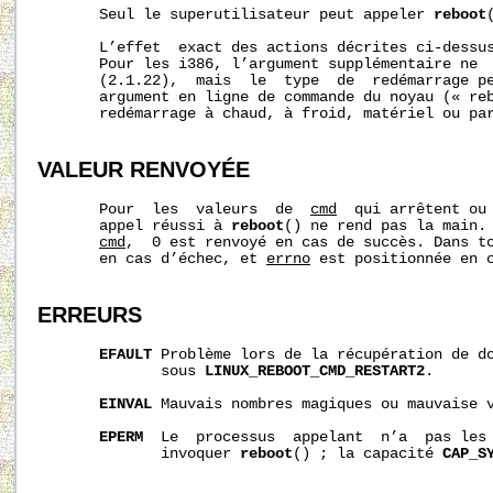
       Seul le superutilisateur peut appeler 
reboot
(
       L’effet  exact des actions décrites ci-dessus
       Pour les i386, l’argument supplémentaire ne  
       (2.1.22),  mais  le  type  de  redémarrage pe
       argument en ligne de commande du noyau (« reb
       redémarrage à chaud, à froid, matériel ou par
VALEUR RENVOYÉE
       Pour  les  valeurs  de  
cmd
  qui arrêtent ou 
       appel réussi à 
reboot
() ne rend pas la main. 
cmd
,  0 est renvoyé en cas de succès. Dans to
       en cas d’échec, et 
errno
 est positionnée en c
ERREURS
EFAULT
 Problème lors de la récupération de do
              sous 
LINUX_REBOOT_CMD_RESTART2
.

EINVAL
 Mauvais nombres magiques ou mauvaise 
EPERM
  Le  processus  appelant  n’a  pas les 
              invoquer 
reboot
() ; la capacité 
CAP_S