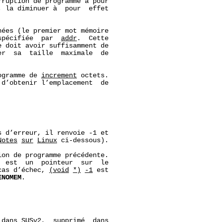
ruption de programme a pour

 la diminuer à  pour  effet

ées (le premier mot mémoire

spécifiée  par  
addr
.  Cette

 doit avoir suffisamment de

r  sa  taille  maximale  de

ogramme de 
increment
 octets.

 d’obtenir l’emplacement  de

 d’erreur, il renvoie -1 et

Notes
sur
Linux
 ci‐dessous).

on de programme précédente.

 est  un  pointeur  sur  le

cas d’échec, 
(void
*)
-1
 est

ENOMEM
.

dans SUSv2,  supprimé  dans
