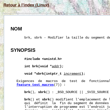
Retour à l'index (Linux)
NOM
       brk, sbrk - Modifier la taille du segment de
SYNOPSIS
#include
<unistd.h>
int
brk(void
*
addr
);
void
*sbrk(intptr_t
increment
);
   Exigences  de  macros  de  test  de  fonctionnal
feature_test_macros
(7)) :

brk
(), 
sbrk
() : _BSD_SOURCE || _SVID_SOURCE 
brk
() et 
sbrk
() modifient l’emplacement de 
       qui  définit  la  fin du segment de données 
       l’interruption de programme est l’endroit ju