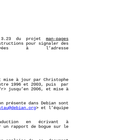
 3.23  du  projet  
man-pages
tructions pour signaler des

ées       à       l’adresse

 mise à jour par Christophe

ntre 1996 et 2003, puis  par

r> jusqu’en 2006, et mise à

n présente dans Debian sont

stau@debian.org
> et l’équipe

duction   en   écrivant   à

r un rapport de bogue sur le
