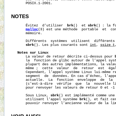
       POSIX.1-2001.

NOTES
       Évitez  d’utiliser  
brk
()  et 
sbrk
() : la f
malloc
(3) est une méthode  portable  et  con
       mémoire.

       Différents  systèmes  utilisent  différents 
sbrk
(). Les plus courants sont 
int
, 
ssize_t
Notes
sur
Linux
       La valeur de retour décrite ci‐dessus pour 
       la  fonction de glibc autour de l’appel sys
       plupart des autres implémentations, la vale
       même ;  cette  valeur  de  retour  est  égal
       Cependant, l’appel système Linux lui‐même re
       segment  de  données. En cas d’échec, l’appe
       actuelle.  La  fonction  enveloppe  de  la  
       (c’est-à-dire  vérifie  que  la  nouvelle l
       pour renvoyer les valeurs de retour 0 et -1 
       Sous Linux, 
sbrk
() est implémenté comme une 
       utilisant l’appel système 
brk
(), et fait ce
       pouvoir renvoyer l’ancienne valeur de la lim