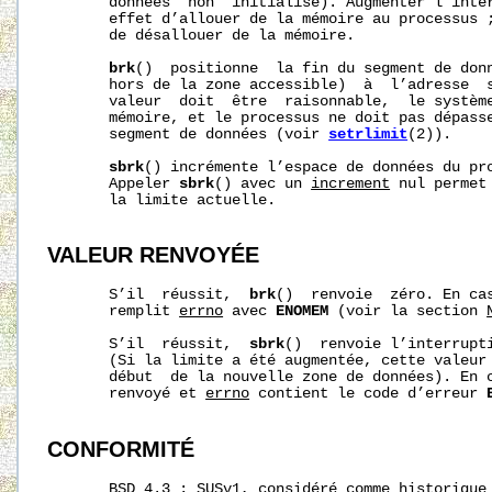
       données  non  initialisé). Augmenter l’inter
       effet d’allouer de la mémoire au processus ;
       de désallouer de la mémoire.

brk
()  positionne  la fin du segment de donn
       hors de la zone accessible)  à  l’adresse  
       valeur  doit  être  raisonnable,  le système
       mémoire, et le processus ne doit pas dépasse
       segment de données (voir 
setrlimit
(2)).

sbrk
() incrémente l’espace de données du pr
       Appeler 
sbrk
() avec un 
increment
 nul permet
       la limite actuelle.

VALEUR RENVOYÉE
       S’il  réussit,  
brk
()  renvoie  zéro. En cas
       remplit 
errno
 avec 
ENOMEM
 (voir la section 
       S’il  réussit,  
sbrk
()  renvoie l’interrupti
       (Si la limite a été augmentée, cette valeur 
       début  de la nouvelle zone de données). En 
       renvoyé et 
errno
 contient le code d’erreur 
CONFORMITÉ
       BSD 4.3 ; SUSv1, considéré comme historique 