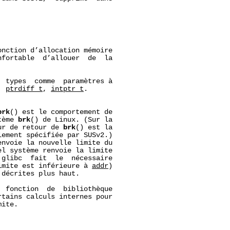
onction d’allocation mémoire

fortable  d’allouer  de  la

 types  comme  paramètres à

, 
ptrdiff_t
, 
intptr_t
.

brk
() est le comportement de

tème 
brk
() de Linux. (Sur la

ur de retour de 
brk
() est la

ement spécifiée par SUSv2.)

nvoie la nouvelle limite du

l système renvoie la limite

glibc  fait  le  nécessaire

imite est inférieure à 
addr
)

décrites plus haut.

 fonction  de  bibliothèque

rtains calculs internes pour

ite.
