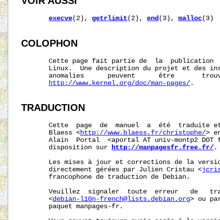
VOIR AUSSI
execve
(2), 
getrlimit
(2), 
end
(3), 
malloc
(3)

COLOPHON
       Cette page fait partie de  la  publication 
       Linux.  Une description du projet et des ins
       anomalies      peuvent      être       trouv
http://www.kernel.org/doc/man-pages/
.

TRADUCTION
       Cette  page  de  manuel  a  été  traduite et
       Blaess <
http://www.blaess.fr/christophe/
> e
       Alain  Portal  <aportal AT univ-montp2 DOT f
       disposition sur 
http://manpagesfr.free.fr/
.

       Les mises à jour et corrections de la versio
       directement gérées par Julien Cristau <
jcri
       francophone de traduction de Debian.

       Veuillez  signaler  toute  erreur   de   tra
       <
debian-l10n-french@lists.debian.org
> ou pa
       paquet manpages-fr.
