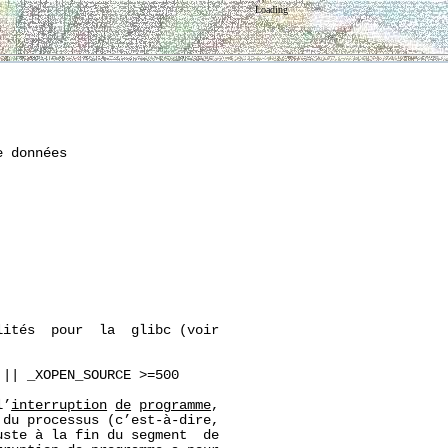
Loading
 données

ités  pour  la  glibc (voir

|| _XOPEN_SOURCE >=500

l’
interruption
de
programme
,

du processus (c’est-à-dire,

ste à la fin du segment  de
