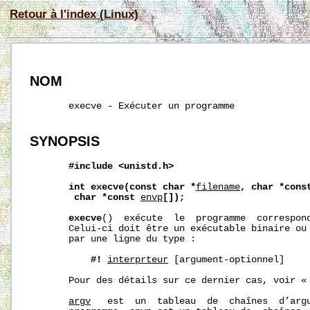
Retour à l'index (Linux)
NOM
       execve - Exécuter un programme

SYNOPSIS
#include
<unistd.h>
int
execve(const
char
*
filename
,
char
*cons
char
*const
envp
[]);
execve
()  exécute  le  programme  correspon
       Celui‐ci doit être un exécutable binaire ou 
       par une ligne du type :

#!
interpr
teur
 [argument-optionnel]

       Pour des détails sur ce dernier cas, voir « 
argv
   est  un  tableau  de  chaînes  d’argu