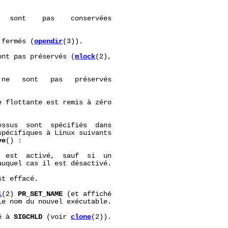
  sont    pas    conservées

 fermés (
opendir
(3)).

ont pas préservés (
mlock
(2),

ne   sont   pas   préservés

 flottante est remis à zéro

ssus  sont  spécifiés  dans

pécifiques à Linux suivants

ve
() :

  est  activé,  sauf  si  un

uquel cas il est désactivé.

st effacé.

l
(2) 
PR_SET_NAME
 (et affiché

e nom du nouvel exécutable.

é à 
SIGCHLD
 (voir 
clone
(2)).
