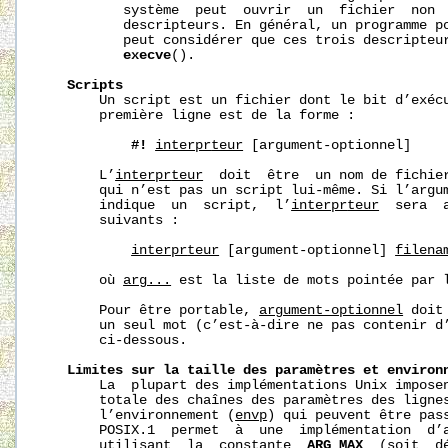
          système  peut  ouvrir  un  fichier  non  
          descripteurs. En général, un programme po
          peut considérer que ces trois descripteur
execve
().

Scripts
       Un script est un fichier dont le bit d’exécu
       première ligne est de la forme :

#!
interpr
teur
 [argument-optionnel]

       L’
interpr
teur
  doit  être  un nom de fichier
       qui n’est pas un script lui‐même. Si l’argu
       indique  un  script,  l’
interpr
teur
  sera  
       suivants :

interpr
teur
 [argument-optionnel] 
filena
       où 
arg...
 est la liste de mots pointée par 
       Pour être portable, 
argument-optionnel
 doit
       un seul mot (c’est‐à‐dire ne pas contenir d’
       ci‐dessous.

Limites
sur
la
taille
des
paramètres
et
environ
       La  plupart des implémentations Unix imposen
       totale des chaînes des paramètres des ligne
       l’environnement (
envp
) qui peuvent être pass
       POSIX.1  permet  à  une  implémentation  d’a
       utilisant  la  constante  
ARG_MAX
  (soit  d