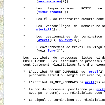
              (
sem_overview
(7)).

       *      Les   temporisations    POSIX    ne  
              (
timer_create
(2)).

       *      Les flux de répertoires ouverts sont
       *      Les  verrouillages  de  mémoire ne s
mlockall
(2)).

       *      Les  gestionnaires  de  terminaison  
              (
atexit
(3), 
on_exit
(3)).

       *      L’environnement de travail en virgule
              (voir 
fenv
(3)).

       Les  attributs  de  processus  listés  ci‐de
       POSIX.1-2001.  Les  attributs de processus s
       sont également réinitialisés lors d’un 
exec
       *  L’attribut 
PR_SET_DUMPABLE
  de  
prctl
(2)
          programme setuid ou setgid est exécuté, a
       *  L’attribut 
PR_SET_KEEPCAPS
 de 
prctl
(2) e
       *  Le nom du processus, positionné par 
prct
          avec 
ps
-o
comm
), est réinitialisé avec l
       *  Le signal de terminaison est réinitialis