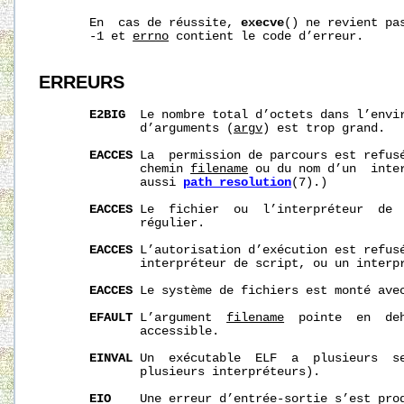
       En  cas de réussite, 
execve
() ne revient pa
       -1 et 
errno
 contient le code d’erreur.

ERREURS
E2BIG
  Le nombre total d’octets dans l’envi
              d’arguments (
argv
) est trop grand.

EACCES
 La  permission de parcours est refusé
              chemin 
filename
 ou du nom d’un  inter
              aussi 
path_resolution
(7).)

EACCES
 Le  fichier  ou  l’interpréteur  de  
              régulier.

EACCES
 L’autorisation d’exécution est refusé
              interpréteur de script, ou un interpr
EACCES
 Le système de fichiers est monté ave
EFAULT
 L’argument  
filename
  pointe  en  de
              accessible.

EINVAL
 Un  exécutable  ELF  a  plusieurs  se
              plusieurs interpréteurs).

EIO
    Une erreur d’entrée-sortie s’est prod