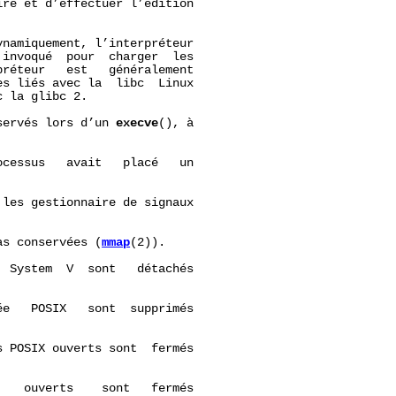
re et d’effectuer l’édition

namiquement, l’interpréteur

invoqué  pour  charger  les

réteur   est   généralement

s liés avec la  libc  Linux

 la glibc 2.

servés lors d’un 
execve
(), à

cessus   avait   placé   un



les gestionnaire de signaux



as conservées (
mmap
(2)).

 System  V  sont   détachés

e   POSIX   sont  supprimés

 POSIX ouverts sont  fermés

   ouverts    sont   fermés
