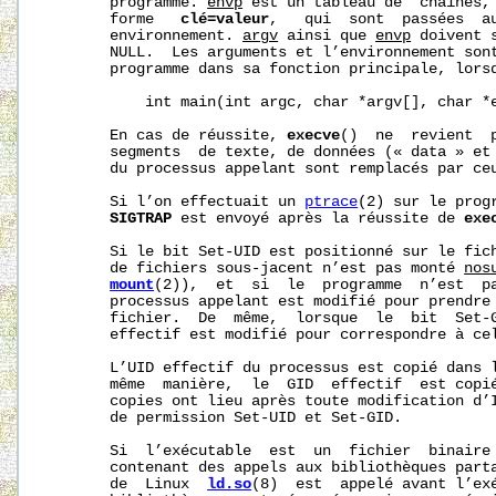
       programme. 
envp
 est un tableau de  chaînes, 
       forme   
clé=valeur
,   qui  sont  passées  au
       environnement. 
argv
 ainsi que 
envp
 doivent 
       NULL.  Les arguments et l’environnement sont
       programme dans sa fonction principale, lorsq
           int main(int argc, char *argv[], char *e
       En cas de réussite, 
execve
()  ne  revient  p
       segments  de texte, de données (« data » et 
       du processus appelant sont remplacés par ceu
       Si l’on effectuait un 
ptrace
(2) sur le prog
SIGTRAP
 est envoyé après la réussite de 
exe
       Si le bit Set-UID est positionné sur le fic
       de fichiers sous‐jacent n’est pas monté 
nos
mount
(2)),  et  si  le  programme  n’est  pa
       processus appelant est modifié pour prendre 
       fichier.  De  même,  lorsque  le  bit  Set‐G
       effectif est modifié pour correspondre à cel
       L’UID effectif du processus est copié dans l
       même  manière,  le  GID  effectif  est copié
       copies ont lieu après toute modification d’I
       de permission Set-UID et Set-GID.

       Si  l’exécutable  est  un  fichier  binaire 
       contenant des appels aux bibliothèques parta
       de  Linux  
ld.so
(8)  est  appelé avant l’exé