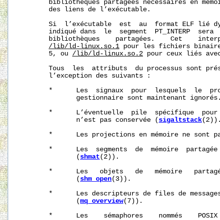
       bibliothèques partagées nécessaires en mémoi
       des liens de l’exécutable.

       Si  l’exécutable  est  au  format ELF lié dy
       indiqué dans  le  segment  PT_INTERP  sera  
       bibliothèques    partagées.    Cet    interp
/lib/ld-linux.so.1
 pour les fichiers binaire
       5, ou 
/lib/ld-linux.so.2
 pour ceux liés avec
       Tous  les  attributs  du processus sont pré
       l’exception des suivants :

       *      Les  signaux  pour  lesquels  le  pro
              gestionnaire sont maintenant ignorés.
       *      L’éventuelle  pile  spécifique  pour 
              n’est pas conservée (
sigaltstack
(2)).
       *      Les projections en mémoire ne sont p
       *      Les  segments  de  mémoire  partagée 
              (
shmat
(2)).

       *      Les   objets   de   mémoire   partagé
              (
shm_open
(3)).

       *      Les descripteurs de files de messages
              (
mq_overview
(7)).

       *      Les    sémaphores    nommés    POSIX 