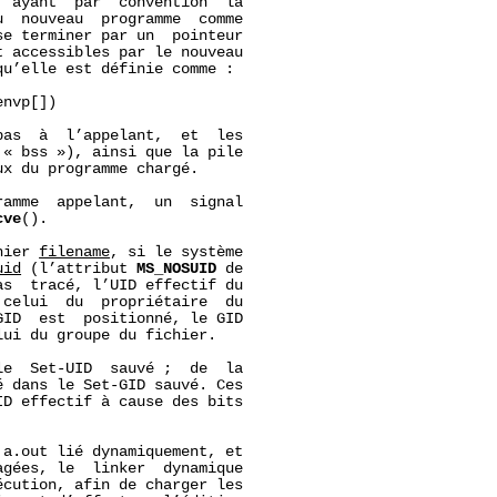
 ayant  par  convention  la

  nouveau  programme  comme

se terminer par un  pointeur

 accessibles par le nouveau

u’elle est définie comme :

nvp[])

as  à  l’appelant,  et  les

« bss »), ainsi que la pile

x du programme chargé.

ramme  appelant,  un  signal

cve
().

hier 
filename
, si le système

uid
 (l’attribut 
MS_NOSUID
 de

s  tracé, l’UID effectif du

celui  du  propriétaire  du

ID  est  positionné, le GID

ui du groupe du fichier.

e  Set-UID  sauvé ;  de  la

 dans le Set-GID sauvé. Ces

D effectif à cause des bits

a.out lié dynamiquement, et

gées, le  linker  dynamique

cution, afin de charger les
