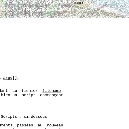
Loading
t
argv
[],
dant  au  fichier  
filename
.

bien un  script  commençant

Scripts » ci‐dessous.

ments  passées  au  nouveau
