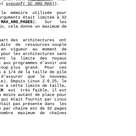
el 
sysconf(_SC_ARG_MAX)
).

la  mémoire  utilisée  pour

rguments était limitée à 32

 
MAX_ARG_PAGES
).   Sur   les

o, cela donne un maximum de

art des  architectures  ont

mite  de  ressources souple

 en  vigueur  au  moment  de

pour les architectures sans

nt  la  limite  des  noyaux

 aux programmes d’avoir une

oup plus  grand.  Pour  ces

 à 1/4 de la taille de pile

d’assurer  que  le  nouveau

e). Depuis Linux 2.6.25, le

s à cette limite de taille,

CK
  est  très faible, il est

 moins autant de place pour

qui était fournit par Linux

tait pas présente dans  les

 par chaîne est de 32 pages

nombre  maximum  de  chaînes
