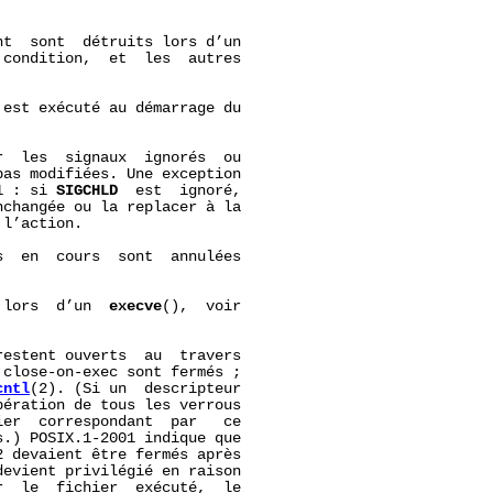
t  sont  détruits lors d’un

condition,  et  les  autres

 est exécuté au démarrage du

  les  signaux  ignorés  ou

as modifiées. Une exception

1 : si 
SIGCHLD
  est  ignoré,

changée ou la replacer à la

l’action.

  en  cours  sont  annulées

 lors  d’un  
execve
(),  voir

estent ouverts  au  travers

close‐on‐exec sont fermés ;

cntl
(2). (Si un  descripteur

ération de tous les verrous

er  correspondant  par   ce

.) POSIX.1-2001 indique que

 devaient être fermés après

evient privilégié en raison

  le  fichier  exécuté,  le
