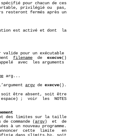
spécifié pour chacun de ces

rtable, privilégié ou  pas,

s resteront fermés après un

tion est activé et dont  la

 valide pour un exécutable

ment  
filename
  de  
execve
()

appelé  avec  les arguments

me
 arg...

l’argument 
argv
 de 
execve
().

 soit être absent, soit être

espace) ;  voir  les  NOTES

nement
t des limites sur la taille

s de commande (
argv
)  et  de

ées à un nouveau programme.

nnoncer  cette  limite   en

éfinie dans 
<limits.h>
, soit
