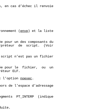
s, en cas d’échec il renvoie

ronnement (
envp
) et la liste

e pour un des composants du

préteur  de  script.  (Voir

script n’est pas un fichier

e pour le  fichier,  ou  un

éteur ELF.

c l’option 
noexec
.

hors de l’espace d’adressage

gments  PT_INTERP  (indique

uite.
