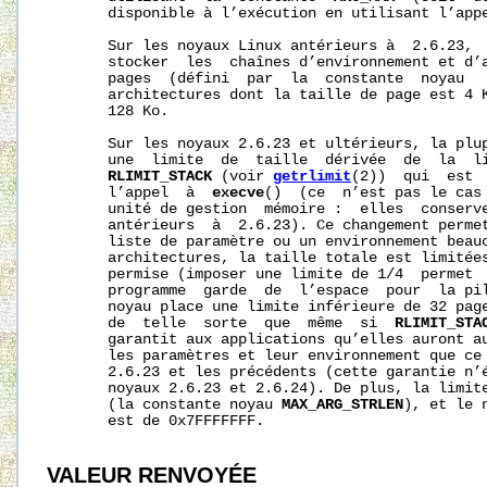
       disponible à l’exécution en utilisant l’app
       Sur les noyaux Linux antérieurs à  2.6.23,  
       stocker  les  chaînes d’environnement et d’a
       pages  (défini  par  la  constante  noyau  
       architectures dont la taille de page est 4 K
       128 Ko.

       Sur les noyaux 2.6.23 et ultérieurs, la plup
       une  limite  de  taille  dérivée  de  la  li
RLIMIT_STACK
 (voir 
getrlimit
(2))  qui  est 
       l’appel  à  
execve
()  (ce  n’est pas le cas 
       unité de gestion  mémoire :  elles  conserve
       antérieurs  à  2.6.23). Ce changement permet
       liste de paramètre ou un environnement beauc
       architectures, la taille totale est limitées
       permise (imposer une limite de 1/4  permet  
       programme  garde  de  l’espace  pour  la pil
       noyau place une limite inférieure de 32 page
       de  telle  sorte  que  même  si  
RLIMIT_STA
       garantit aux applications qu’elles auront au
       les paramètres et leur environnement que ce 
       2.6.23 et les précédents (cette garantie n’é
       noyaux 2.6.23 et 2.6.24). De plus, la limite
       (la constante noyau 
MAX_ARG_STRLEN
), et le 
       est de 0x7FFFFFFF.

VALEUR RENVOYÉE