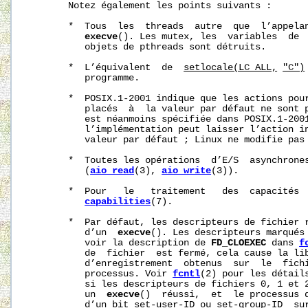
       Notez également les points suivants :

       *  Tous  les  threads  autre  que  l’appelan
execve
(). Les mutex, les  variables  de  
          objets de pthreads sont détruits.

       *  L’équivalent  de  
setlocale(LC_ALL,
"C")
          programme.

       *  POSIX.1-2001 indique que les actions pour
          placés  à  la valeur par défaut ne sont p
          est néanmoins spécifiée dans POSIX.1-200
          l’implémentation peut laisser l’action in
          valeur par défaut ; Linux ne modifie pas 
       *  Toutes les opérations  d’E/S  asynchrones
          (
aio_read
(3), 
aio_write
(3)).

       *  Pour   le   traitement   des  capacités 
capabilities
(7).

       *  Par défaut, les descripteurs de fichier r
          d’un  
execve
(). Les descripteurs marqués 
          voir la description de 
FD_CLOEXEC
 dans 
f
          de  fichier  est fermé, cela cause la lib
          d’enregistrement  obtenus  sur  le  fichi
          processus. Voir 
fcntl
(2) pour les détails
          si les descripteurs de fichiers 0, 1 et 2
          un  
execve
()  réussi,  et  le processus d
          d’un bit set-user-ID ou set-group-ID  sur