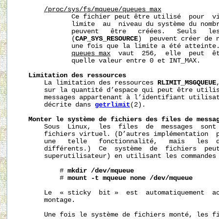
/proc/sys/fs/mqueue/queues_max
              Ce fichier peut être utilisé  pour  vi
              limite  au  niveau du système du nombr
              peuvent   être   créées.   Seuls   les
              (
CAP_SYS_RESOURCE
)  peuvent créer de n
              une fois que la limite a été atteinte.
queues_max
  vaut  256,  elle  peut  êt
              quelle valeur entre 0 et INT_MAX.

Limitation
des
ressources
       La limitation des ressources 
RLIMIT_MSGQUEUE
       sur la quantité d’espace qui peut être utilis
       messages appartenant à l’identifiant utilisat
       décrite dans 
getrlimit
(2).

Monter
le
système
de
fichiers
des
files
de
messa
       Sous  Linux,  les  files  de  messages  sont 
       fichiers virtuel. (D’autres implémentation  p
       une   telle   fonctionnalité,   mais   les  d
       différents.)  Ce  système  de  fichiers  peut
       superutilisateur) en utilisant les commandes 
           # 
mkdir
/dev/mqueue
           # 
mount
-t
mqueue
none
/dev/mqueue
       Le  « sticky  bit »  est  automatiquement  ac
       montage.

       Une fois le système de fichiers monté, les fi