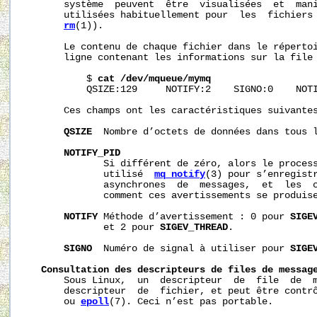
       système  peuvent  être  visualisées  et  mani
       utilisées habituellement pour  les  fichiers
rm
(1)).

       Le contenu de chaque fichier dans le répertoi
       ligne contenant les informations sur la file 
           $ 
cat
/dev/mqueue/mymq
           QSIZE:129     NOTIFY:2    SIGNO:0    NOTI
       Ces champs ont les caractéristiques suivantes
QSIZE
  Nombre d’octets de données dans tous l
NOTIFY_PID
              Si différent de zéro, alors le process
              utilisé  
mq_notify
(3) pour s’enregistr
              asynchrones  de  messages,  et  les  c
              comment ces avertissements se produise
NOTIFY
 Méthode d’avertissement : 0 pour 
SIGE
              et 2 pour 
SIGEV_THREAD
.

SIGNO
  Numéro de signal à utiliser pour 
SIGE
Consultation
des
descripteurs
de
files
de
messag
       Sous Linux,  un  descripteur  de  file  de  m
       descripteur  de  fichier, et peut être contr
       ou 
epoll
(7). Ceci n’est pas portable.
