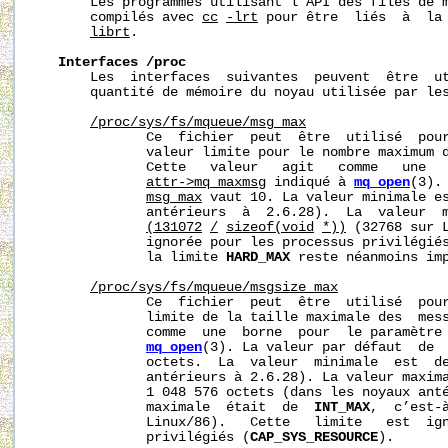
       Les programmes utilisant l’API des files de m
       compilés avec 
cc
-lrt
 pour être  liés  à  la 
librt
.

Interfaces
/proc
       Les  interfaces  suivantes  peuvent  être  ut
       quantité de mémoire du noyau utilisée par les
/proc/sys/fs/mqueue/msg_max
              Ce  fichier  peut  être  utilisé  pour
              valeur limite pour le nombre maximum d
              Cette   valeur   agit   comme   une   
attr->mq_maxmsg
 indiqué à 
mq_open
(3).
msg_max
 vaut 10. La valeur minimale es
              antérieurs  à  2.6.28).  La  valeur  
(131072
/
sizeof(void
*))
 (32768 sur L
              ignorée pour les processus privilégié
              la limite 
HARD_MAX
 reste néanmoins imp
/proc/sys/fs/mqueue/msgsize_max
              Ce  fichier  peut  être  utilisé  pour
              limite de la taille maximale des  mess
              comme  une  borne  pour  le paramètre
mq_open
(3). La valeur par défaut  de 
              octets.  La  valeur  minimale  est  de
              antérieurs à 2.6.28). La valeur maxim
              1 048 576 octets (dans les noyaux anté
              maximale  était  de  
INT_MAX
,  c’est-à
              Linux/86).   Cette   limite   est  ign
              privilégiés (
CAP_SYS_RESOURCE
).
