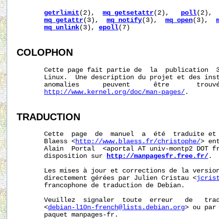
getrlimit
(2),  
mq_getsetattr
(2),   
poll
(2), 
mq_getattr
(3),  
mq_notify
(3),  
mq_open
(3),  
mq_unlink
(3), 
epoll
(7)

COLOPHON
       Cette page fait partie de  la  publication  
       Linux.  Une description du projet et des inst
       anomalies      peuvent      être       trouvé
http://www.kernel.org/doc/man-pages/
.

TRADUCTION
       Cette  page  de  manuel  a  été  traduite et 
       Blaess <
http://www.blaess.fr/christophe/
> en
       Alain  Portal  <aportal AT univ-montp2 DOT fr
       disposition sur 
http://manpagesfr.free.fr/
.

       Les mises à jour et corrections de la version
       directement gérées par Julien Cristau <
jcris
       francophone de traduction de Debian.

       Veuillez  signaler  toute  erreur   de   trad
       <
debian-l10n-french@lists.debian.org
> ou par 
       paquet manpages-fr.
