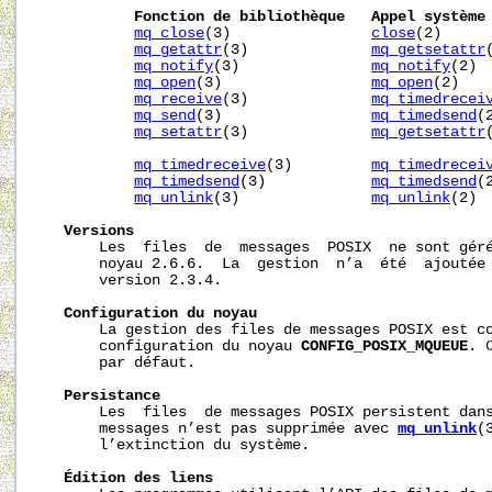
Fonction
de
bibliothèque
Appel
système
mq_close
(3)                
close
(2)

mq_getattr
(3)              
mq_getsetattr
(
mq_notify
(3)               
mq_notify
(2)

mq_open
(3)                 
mq_open
(2)

mq_receive
(3)              
mq_timedrecei
mq_send
(3)                 
mq_timedsend
(2
mq_setattr
(3)              
mq_getsetattr
(
mq_timedreceive
(3)         
mq_timedrecei
mq_timedsend
(3)            
mq_timedsend
(2
mq_unlink
(3)               
mq_unlink
(2)

Versions
       Les  files  de  messages  POSIX  ne sont géré
       noyau 2.6.6.  La  gestion  n’a  été  ajoutée 
       version 2.3.4.

Configuration
du
noyau
       La gestion des files de messages POSIX est co
       configuration du noyau 
CONFIG_POSIX_MQUEUE
. 
       par défaut.

Persistance
       Les  files  de messages POSIX persistent dans
       messages n’est pas supprimée avec 
mq_unlink
(
       l’extinction du système.

Édition
des
liens