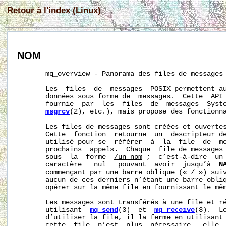
Retour à l'index (Linux)
NOM
       mq_overview - Panorama des files de messages 
       Les  files  de  messages  POSIX permettent au
       données sous forme de  messages.  Cette  API 
       fournie  par  les  files  de  messages  Syst
msgrcv
(2), etc.), mais propose des fonctionna
       Les files de messages sont créées et ouverte
       Cette  fonction  retourne  un  
descripteur
d
       utilisé pour se  référer  à  la  file  de  me
       prochains  appels.  Chaque  file de messages 
       sous  la  forme  
/un_nom
 ;  c’est-à-dire  un 
       caractère   nul   pouvant  avoir  jusqu’à  
N
       commençant par une barre oblique (« / ») suiv
       aucun de ces derniers n’étant une barre obliq
       opérer sur la même file en fournissant le mê
       Les messages sont transférés à une file et ré
       utilisant  
mq_send
(3)  et  
mq_receive
(3).  L
       d’utiliser la file, il la ferme en utilisant
       cette  file  n’est  plus  nécessaire,  elle  