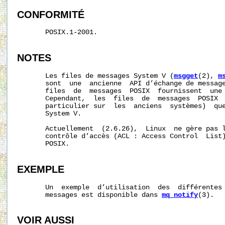
CONFORMITÉ
       POSIX.1-2001.

NOTES
       Les files de messages System V (
msgget
(2), 
m
       sont  une  ancienne  API d’échange de message
       files  de  messages  POSIX  fournissent  une 
       Cependant,  les  files  de  messages  POSIX  
       particulier sur  les  anciens  systèmes)  que
       System V.

       Actuellement  (2.6.26),  Linux  ne gère pas l
       contrôle d’accès (ACL : Access Control  List)
       POSIX.

EXEMPLE
       Un  exemple  d’utilisation  des  différentes 
       messages est disponible dans 
mq_notify
(3).

VOIR AUSSI