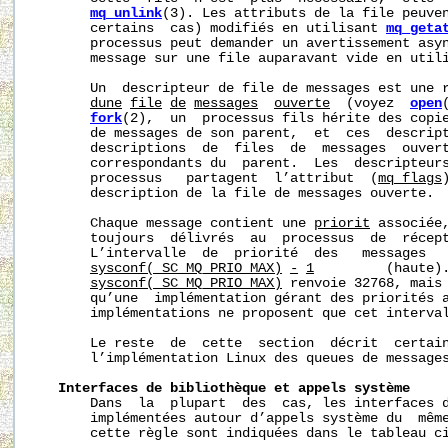
mq_unlink
(3). Les attributs de la file peuven
       certains  cas) modifiés en utilisant 
mq_geta
       processus peut demander un avertissement asyn
       message sur une file auparavant vide en util
       Un  descripteur de file de messages est une 
d
une
file
de
messages
ouverte
  (voyez  
open
fork
(2),  un  processus fils hérite des copie
       de messages de son parent,  et  ces  descript
       descriptions  de  files  de  messages  ouvert
       correspondants du  parent.  Les  descripteurs
       processus   partagent  l’attribut  (
mq_flags
       description de la file de messages ouverte.

       Chaque message contient une 
priorit
 associée,
       toujours  délivrés  au  processus  de  récept
       L’intervalle  de  priorité  des   messages   
sysconf(_SC_MQ_PRIO_MAX)
-
1
         (haute).
sysconf(_SC_MQ_PRIO_MAX)
 renvoie 32768, mais 
       qu’une  implémentation gérant des priorités a
       implémentations ne proposent que cet interval
       Le reste  de  cette  section  décrit  certain
       l’implémentation Linux des queues de messages
Interfaces
de
bibliothèque
et
appels
système
       Dans  la  plupart  des  cas, les interfaces 
       implémentées autour d’appels système du  même
       cette règle sont indiquées dans le tableau ci