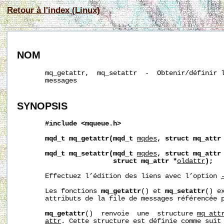
Retour à l'index (Linux)
NOM
       mq_getattr,  mq_setattr  -  Obtenir/définir l
       messages

SYNOPSIS
#include
<mqueue.h>
mqd_t
mq_getattr(mqd_t
mqdes
,
struct
mq_attr
mqd_t
mq_setattr(mqd_t
mqdes
,
struct
mq_attr
struct
mq_attr
*
oldattr
);
       Effectuez l’édition des liens avec l’option 
       Les fonctions 
mq_getattr
() et 
mq_setattr
() e
       attributs de la file de messages référencée 
mq_getattr
()  renvoie  une  structure 
mq_att
attr
. Cette structure est définie comme suit 