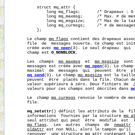
           struct mq_attr {

               long mq_flags;       /* Drapeaux : 0 
               long mq_maxmsg;      /* Max. # de mes
               long mq_msgsize;     /* Max de la tai
               long mq_curmsgs;     /* # de messages
           };

       Le champ 
mq_flags
 contient des drapeaux assoc
       file  de  messages ouverte. Ce champ est init
       créée avec 
mq_open
(3). Le seul drapeau  qui  
       champ est 
O_NONBLOCK
.

       Les  champs  
mq_maxmsg
  et  
mq_msgsize
  sont
       messages est créée avec 
mq_open
(3). Le champ
       maximal  de  messages  qui  peuvent  être  pl
mq_send
(3). Le champ 
mq_msgsize
 est la taille
       peuvent  être  placés dans la file. Chacun de
       valeur supérieure à zéro. Deux fichiers de  
       valeurs pour ces champs sont décrites dans 
m
       Le  champ 
mq_curmsgs
 renvoie le nombre de mes
       file.

mq_setattr
() définit les attributs de la  fil
       informations  fournies par la structure 
mq_a
       seul attribut qui peut  être  modifié  est  
mq_flags
.  Les  autres  champs  de  
newattr
 
oldattr
 est non NULL, alors le tampon qu’il  
       renvoyer  une structure 
mq_attr
 contenant les