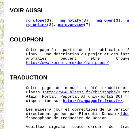
VOIR AUSSI
mq_close
(3),   
mq_notify
(3),   
mq_open
(3),  
mq_unlink
(3), 
mq_overview
(7)

COLOPHON
       Cette page fait partie de  la  publication  
       Linux.  Une description du projet et des inst
       anomalies      peuvent      être       trouvé
http://www.kernel.org/doc/man-pages/
.

TRADUCTION
       Cette  page  de  manuel  a  été  traduite et 
       Blaess <
http://www.blaess.fr/christophe/
> en
       Alain  Portal  <aportal AT univ-montp2 DOT fr
       disposition sur 
http://manpagesfr.free.fr/
.

       Les mises à jour et corrections de la version
       directement gérées par Florentin Duneau <
fdu
       francophone de traduction de Debian.

       Veuillez  signaler  toute  erreur   de   trad