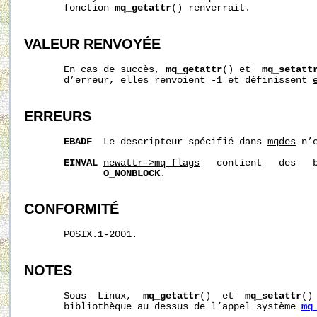
       fonction 
mq_getattr
() renverrait.

VALEUR RENVOYÉE
       En cas de succès, 
mq_getattr
() et  
mq_setatt
       d’erreur, elles renvoient -1 et définissent 
ERREURS
EBADF
  Le descripteur spécifié dans 
mqdes
 n’
EINVAL
newattr->mq_flags
   contient   des   b
O_NONBLOCK
.

CONFORMITÉ
       POSIX.1-2001.

NOTES
       Sous  Linux,  
mq_getattr
()  et  
mq_setattr
()
       bibliothèque au dessus de l’appel système 
mq