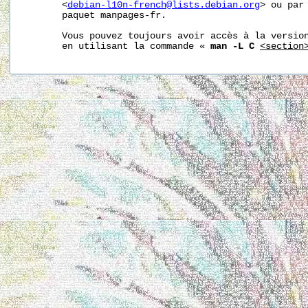
       <
debian-l10n-french@lists.debian.org
> ou par 
       paquet manpages-fr.

       Vous pouvez toujours avoir accès à la version
       en utilisant la commande « 
man -L C
<section