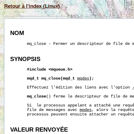
Retour à l'index (Linux)
NOM
       mq_close - Fermer un descripteur de file de m
SYNOPSIS
#include
<mqueue.h>
mqd_t
mq_close(mqd_t
mqdes
);
       Effectuez l’édition des liens avec l’option 
mq_close
() ferme le descripteur de file de m
       Si  le processus appelant a attaché une requê
       file de messages avec 
mqdes
, alors la requête
       processus peuvent ensuite attacher un requête
VALEUR RENVOYÉE