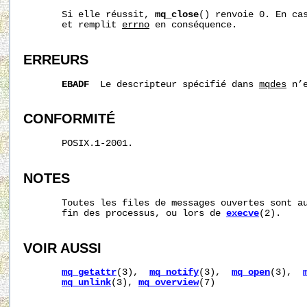
       Si elle réussit, 
mq_close
() renvoie 0. En cas
       et remplit 
errno
 en conséquence.

ERREURS
EBADF
  Le descripteur spécifié dans 
mqdes
 n’
CONFORMITÉ
       POSIX.1-2001.

NOTES
       Toutes les files de messages ouvertes sont au
       fin des processus, ou lors de 
execve
(2).

VOIR AUSSI
mq_getattr
(3),  
mq_notify
(3),  
mq_open
(3),  
mq_unlink
(3), 
mq_overview
(7)
