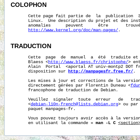
COLOPHON
       Cette page fait partie de  la  publication  
       Linux.  Une description du projet et des inst
       anomalies      peuvent      être       trouvé
http://www.kernel.org/doc/man-pages/
.

TRADUCTION
       Cette  page  de  manuel  a  été  traduite et 
       Blaess <
http://www.blaess.fr/christophe/
> en
       Alain  Portal  <aportal AT univ-montp2 DOT fr
       disposition sur 
http://manpagesfr.free.fr/
.

       Les mises à jour et corrections de la version
       directement gérées par Florentin Duneau <
fdu
       francophone de traduction de Debian.

       Veuillez  signaler  toute  erreur   de   trad
       <
debian-l10n-french@lists.debian.org
> ou par 
       paquet manpages-fr.

       Vous pouvez toujours avoir accès à la version
       en utilisant la commande « 
man -L C
<section