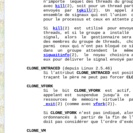
              n’importe  lequel des threads du group
              avec 
kill
(2), soit pour un thread part
              envoyés  par  
tgkill
(2).  Un  appel  
              ensemble de signaux qui est l’union  d
              pour le processus et ceux en attente p
              Si  
kill
(2)  est  utilisé  pour envoye
              threads, et si le groupe a  installé  
              signal,  alors  le  gestionnaire sera 
              des membres du groupe de threads,  cho
              parmi  ceux qui n’ont pas bloqué ce si
              dans  un  groupe  attendent  le   même
sigwaitinfo
(2),  le  noyau  choisira a
              eux pour délivrer le signal envoyé pa
CLONE_UNTRACED
 (depuis Linux 2.5.46)

              Si l’attribut 
CLONE_UNTRACED
 est posit
              traçant le père ne peut pas forcer 
CL
CLONE_VFORK
              Si  le  bit  
CLONE_VFORK
  est  actif, 
              appelant est  suspendue  jusqu’à  ce  
              ressources  de  mémoire  virtuelle  p
_exit
(2) (comme avec 
vfork
(2)).

              Si 
CLONE_VFORK
 n’est pas indiqué, alor
              ordonnancés  à  partir de la fin de l’
              doit pas considérer que l’ordre d’exéc
CLONE_VM