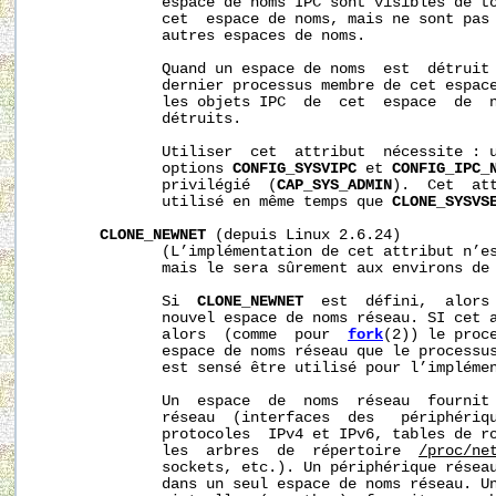
              espace de noms IPC sont visibles de to
              cet  espace de noms, mais ne sont pas 
              autres espaces de noms.

              Quand un espace de noms  est  détruit 
              dernier processus membre de cet espace
              les objets IPC  de  cet  espace  de  n
              détruits.

              Utiliser  cet  attribut  nécessite : u
              options 
CONFIG_SYSVIPC
 et 
CONFIG_IPC_
              privilégié  (
CAP_SYS_ADMIN
).  Cet  att
              utilisé en même temps que 
CLONE_SYSVS
CLONE_NEWNET
 (depuis Linux 2.6.24)

              (L’implémentation de cet attribut n’es
              mais le sera sûrement aux environs de 
              Si  
CLONE_NEWNET
  est  défini,  alors 
              nouvel espace de noms réseau. SI cet a
              alors  (comme  pour  
fork
(2)) le proce
              espace de noms réseau que le processus
              est sensé être utilisé pour l’implémen
              Un  espace  de  noms  réseau  fournit 
              réseau  (interfaces  des   périphériqu
              protocoles  IPv4 et IPv6, tables de ro
              les  arbres  de  répertoire  
/proc/ne
              sockets, etc.). Un périphérique réseau
              dans un seul espace de noms réseau. Un