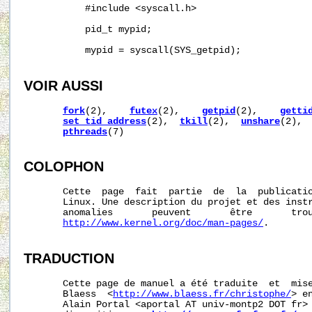
           #include <syscall.h>

           pid_t mypid;

           mypid = syscall(SYS_getpid);

VOIR AUSSI
fork
(2),    
futex
(2),    
getpid
(2),    
getti
set_tid_address
(2),  
tkill
(2),  
unshare
(2), 
pthreads
(7)

COLOPHON
       Cette  page  fait  partie  de  la  publicati
       Linux. Une description du projet et des instr
       anomalies       peuvent       être       trou
http://www.kernel.org/doc/man-pages/
.

TRADUCTION
       Cette page de manuel a été traduite  et  mise
       Blaess  <
http://www.blaess.fr/christophe/
> e
       Alain Portal <aportal AT univ-montp2 DOT fr> 