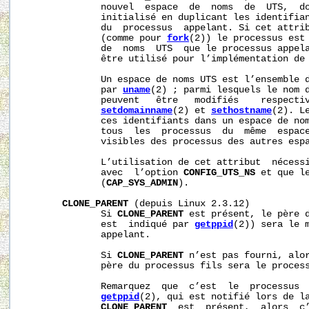
              nouvel  espace  de  noms  de  UTS,  do
              initialisé en duplicant les identifian
              du  processus  appelant. Si cet attrib
              (comme pour 
fork
(2)) le processus est 
              de  noms  UTS  que le processus appela
              être utilisé pour l’implémentation de 
              Un espace de noms UTS est l’ensemble d
              par 
uname
(2) ; parmi lesquels le nom d
              peuvent   être   modifiés    respectiv
setdomainname
(2) et 
sethostname
(2). L
              ces identifiants dans un espace de nom
              tous  les  processus  du  même  espace
              visibles des processus des autres espa
              L’utilisation de cet attribut  nécessi
              avec  l’option 
CONFIG_UTS_NS
 et que le
              (
CAP_SYS_ADMIN
).

CLONE_PARENT
 (depuis Linux 2.3.12)

              Si 
CLONE_PARENT
 est présent, le père d
              est  indiqué par 
getppid
(2)) sera le m
              appelant.

              Si 
CLONE_PARENT
 n’est pas fourni, alo
              père du processus fils sera le process
              Remarquez  que  c’est  le  processus  
getppid
(2), qui est notifié lors de la
CLONE_PARENT
  est  présent,  alors  c’