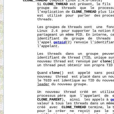
CLONE_THREAD
 (depuis Linux 2.4.0-test8)

              Si 
CLONE_THREAD
 est présent, le fils  
              groupe  de  threads  que  le  processu
              l’explication de 
CLONE_THREAD
 plus lis
              est  utilisé  pour  parler  des proces
              threads.

              Les groupes de threads sont  une  fonc
              Linux  2.4  pour supporter la notion P
              partageant un même PID. En interne, ce
              identifiant  de  groupe  de  threads  
              l’appel 
getpid
(2) renvoie l’identifian
              l’appelant.

              Les  threads  dans  un  groupe  peuven
              identifiant de thread (TID, unique sur
              nouveau thread est renvoyé par 
clone
(
              un thread peut obtenir son propre TID
              Quand 
clone
()  est  appelé  sans  pos
              nouveau  thread  est placé dans un nou
              le TGID est identique au TID du nouvea
leader
 du nouveau groupe.

              Un  nouveau  thread  créé  en  utilis
              processus père  que  l’appelant  de  
CLONE_PARENT
),  ainsi  les appels à 
g
              valeur à tous les threads dans un même
              créé  avec  
CLONE_THREAD
 termine, le 
              pour le  créer  ne  reçoit  pas  le  