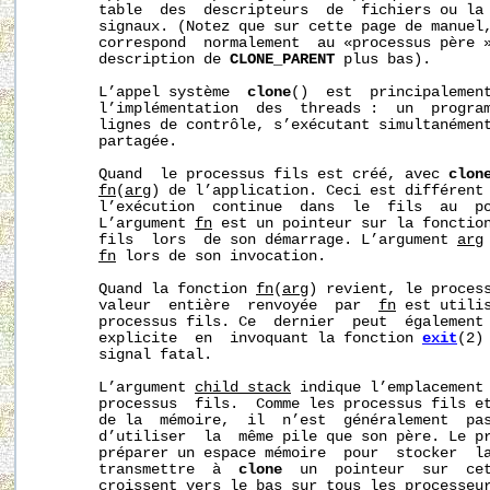
       table  des  descripteurs  de  fichiers ou la 
       signaux. (Notez que sur cette page de manuel,
       correspond  normalement  au «processus père »
       description de 
CLONE_PARENT
 plus bas).

       L’appel système  
clone
()  est  principalement
       l’implémentation  des  threads :  un  program
       lignes de contrôle, s’exécutant simultanément
       partagée.

       Quand  le processus fils est créé, avec 
clon
fn
(
arg
) de l’application. Ceci est différent
       l’exécution  continue  dans  le  fils  au  p
       L’argument 
fn
 est un pointeur sur la fonction
       fils  lors  de son démarrage. L’argument 
arg
fn
 lors de son invocation.

       Quand la fonction 
fn
(
arg
) revient, le process
       valeur  entière  renvoyée  par  
fn
 est utilis
       processus fils. Ce  dernier  peut  également 
       explicite  en  invoquant la fonction 
exit
(2)
       signal fatal.

       L’argument 
child_stack
 indique l’emplacement 
       processus  fils.  Comme les processus fils et
       de la  mémoire,  il  n’est  généralement  pas
       d’utiliser  la  même pile que son père. Le pr
       préparer un espace mémoire  pour  stocker  la
       transmettre  à  
clone
  un  pointeur  sur  cet
       croissent vers le bas sur tous les processeur