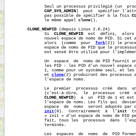
              Seul un processus privilégié (un  proc
CAP_SYS_ADMIN
)  peut  spécifier l’att
              pas possible de spécifier à la fois 
C
              le même appel 
clone
().

CLONE_NEWPID
 (depuis Linux 2.6.24)

              Si  
CLONE_NEWPID
  est  défini,  alors 
              nouvel espace de noms de PID. Si cet a
              alors  (comme  pour  
fork
(2)) le proce
              espace de noms de PID que le processus
              est sensé être utilisé pour l’implémen
              Un  espace  de  noms de PID fournit un
              les PID : les PID d’un nouvel espace d
              1, comme pour un système seul, et les
              et 
clone
(2) produiront des processus a
              l’espace de noms.

              Le  premier  processus  créé  dans  un
              (c’est-à-dire,  le  processus  créé  e
CLONE_NEWPID
)  a  un  PID de 1 et est 
              l’espace de noms. Les fils qui  devien
              espace  de  noms  seront adoptés par c
init
(8).  Contrairement  à  l’
init
  t
              « init » d’un espace de noms de PID pe
              fait, tous les  processus  dans  l’esp
              terminés.

              Les  espaces  de  noms  de  PID formen