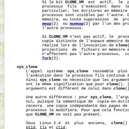
              Si le bit 
CLONE_VM
  est  actif,  le  p
              processus  fils  s’exécutent  dans  le
              particulier, les écritures en mémoire 
              processus sont visibles par l’autre. D
              mémoire, ou toute suppression  de  pro
mmap
(2)  ou 
munmap
(2) par l’un des pro
              l’autre processus.

              Si 
CLONE_VM
 n’est pas actif, le  proce
              copie distincte de l’espace mémoire de
              réalisé lors de l’invocation de 
clone
              projections  de  fichiers en mémoire e
              n’affectent pas l’autre processus,  co
fork
(2).

sys_clone
       L’appel  système  
sys_clone
  ressemble  plus
       l’exécution dans le processus fils continue à
       Ainsi 
sys_clone
 ne nécessite que les argumen
       ont la même signification que pour 
clone
(). 
       arguments est différent de celui dans 
clone
()
       Une autre différence : pour 
sys_clone
, l’arg
       nul, puisque la sémantique de  copie-en-écrit
       recevra  une copie indépendante des pages de 
       processus la modifiera. Pour que cela fonctio
       que 
CLONE_VM
 ne soit pas présent.

       Sous  Linux 2.4  et  plus  anciens,  
clone
()
ptid
, 
tls
 et 
ctid
.
