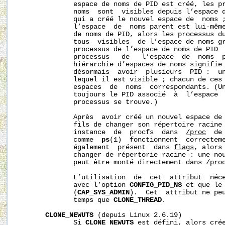
              espace de noms de PID est créé, les pr
              noms  sont  visibles depuis l’espace d
              qui a créé le nouvel espace de  noms ;
              l’espace  de  noms parent est lui-même
              de noms de PID, alors les processus du
              tous  visibles  de l’espace de noms gr
              processus de l’espace de noms de PID  
              processus   de   l’espace  de  noms  p
              hiérarchie d’espaces de noms signifie 
              désormais  avoir  plusieurs  PID :  un
              lequel il est visible ; chacun de ces 
              espaces  de  noms  correspondants. (U
              toujours le PID associé  à  l’espace  
              processus se trouve.)

              Après  avoir créé un nouvel espace de 
              fils de changer son répertoire racine 
              instance  de  procfs  dans  
/proc
  de
              comme  
ps
(1)  fonctionnent  correctem
              également  présent  dans 
flags
, alors
              changer de répertorie racine : une nou
              peut être monté directement dans 
/pro
              L’utilisation  de  cet  attribut  néce
              avec l’option 
CONFIG_PID_NS
 et que le 
              (
CAP_SYS_ADMIN
).  Cet  attribut ne peu
              temps que 
CLONE_THREAD
.

CLONE_NEWUTS
 (depuis Linux 2.6.19)

              Si 
CLONE_NEWUTS
 est défini, alors crée