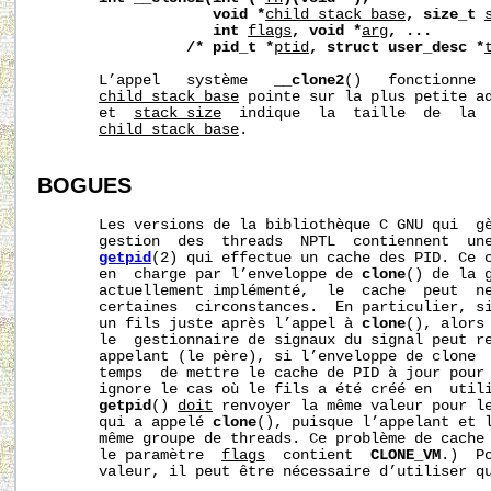
void
*
child_stack_base
,
size_t
int
flags
,
void
*
arg
,
...
/*
pid_t
*
ptid
,
struct
user_desc
*
       L’appel   système   
__clone2
()   fonctionne 
child_stack_base
 pointe sur la plus petite ad
       et  
stack_size
  indique  la  taille  de  la  
child_stack_base
.

BOGUES
       Les versions de la bibliothèque C GNU qui  gè
       gestion  des  threads  NPTL  contiennent  une
getpid
(2) qui effectue un cache des PID. Ce c
       en  charge par l’enveloppe de 
clone
() de la g
       actuellement implémenté,  le  cache  peut  ne
       certaines  circonstances.  En particulier, si
       un fils juste après l’appel à 
clone
(), alors
       le  gestionnaire de signaux du signal peut re
       appelant (le père), si l’enveloppe de clone  
       temps  de mettre le cache de PID à jour pour 
       ignore le cas où le fils a été créé en  util
getpid
() 
doit
 renvoyer la même valeur pour le
       qui a appelé 
clone
(), puisque l’appelant et l
       même groupe de threads. Ce problème de cache 
       le paramètre  
flags
  contient  
CLONE_VM
.)  P
       valeur, il peut être nécessaire d’utiliser qu