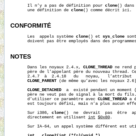
       Il n’y a pas de définition pour 
clone
() dans
       une définition de 
clone
() comme décrit ici.

CONFORMITÉ
       Les  appels système 
clone
() et 
sys_clone
 son
       doivent pas être employés dans des programmes
NOTES
       Dans les noyaux 2.4.x, 
CLONE_THREAD
 ne rend p
       père de l’appelant père du nouveau thread. Ce
       2.4.7  à  2.4.18   du   noyau,   l’attribut 
CLONE_PARENT
 (de même qu’avec les noyaux 2.6)
CLONE_DETACHED
  a  existé pendant un moment (
       père ne veut pas de signal à la mort du fils.
       d’utiliser ce paramètre avec 
CLONE_THREAD
 a 
       est toujours défini, mais n’a plus aucun effe
       Sur i386, 
clone
()  ne  devrait  pas  être  ap
       directement en utilisant 
int
$0x80
.

       Sur IA-64, un appel système différent est uti
int
__clone2(int
(*
fn
)(void
*),