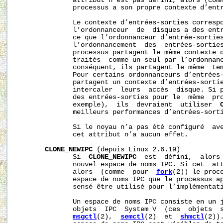
              attribut n’est pas défini, alors (com
              processus a son propre contexte d’entr
              Le contexte d’entrées-sorties correspo
              l’ordonnanceur  de  disques a des entr
              ce que l’ordonnanceur d’entrée-sorties
              l’ordonnancement  des  entrées-sorties
              processus partagent le même contexte d
              traités  comme un seul par l’ordonnanc
              conséquent, ils partagent le même  tem
              Pour certains ordonnanceurs d’entrées-
              partagent un contexte d’entrées-sortie
              intercaler  leurs  accès  disque. Si p
              des entrées-sorties pour le  même  pr
              exemple),  ils  devraient  utiliser  
              meilleurs performances d’entrées-sorti
              Si le noyau n’a pas été configuré  av
              cet attribut n’a aucun effet.

CLONE_NEWIPC
 (depuis Linux 2.6.19)

              Si  
CLONE_NEWIPC
  est  défini,  alors 
              nouvel espace de noms IPC. Si cet  att
              alors  (comme  pour  
fork
(2)) le proce
              espace de noms IPC que le processus ap
              sensé être utilisé pour l’implémentati
              Un espace de noms IPC consiste en un j
              objets  IPC  System V  (ces  objets  s
msgctl
(2),  
semctl
(2)  et  
shmctl
(2))