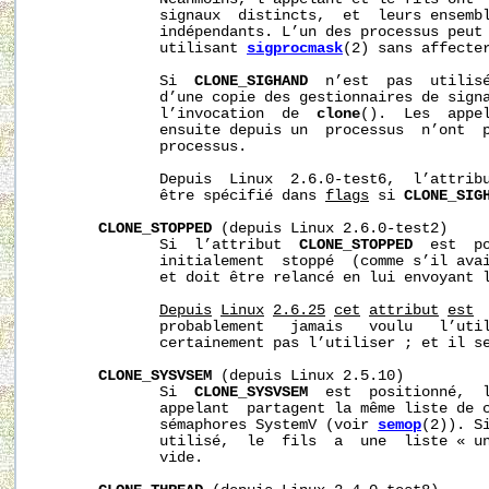
              signaux  distincts,  et  leurs ensembl
              indépendants. L’un des processus peut 
              utilisant 
sigprocmask
(2) sans affecter
              Si  
CLONE_SIGHAND
  n’est  pas  utilisé
              d’une copie des gestionnaires de signa
              l’invocation  de  
clone
().  Les  appe
              ensuite depuis un  processus  n’ont  p
              processus.

              Depuis  Linux  2.6.0-test6,  l’attrib
              être spécifié dans 
flags
 si 
CLONE_SIG
CLONE_STOPPED
 (depuis Linux 2.6.0-test2)

              Si  l’attribut  
CLONE_STOPPED
  est  po
              initialement  stoppé  (comme s’il ava
              et doit être relancé en lui envoyant 
Depuis
Linux
2.6.25
cet
attribut
est
              probablement   jamais   voulu   l’util
              certainement pas l’utiliser ; et il se
CLONE_SYSVSEM
 (depuis Linux 2.5.10)

              Si  
CLONE_SYSVSEM
  est  positionné,  l
              appelant  partagent la même liste de c
              sémaphores SystemV (voir 
semop
(2)). S
              utilisé,  le  fils  a  une  liste « un
              vide.
