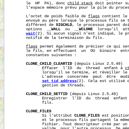
       le  HP  PA), donc 
child_stack
 doit pointer su
       l’espace mémoire prévu pour la pile du proces
       L’octet de poids faible de 
flags
 contient le 
       envoyé au père lorsque le processus fils se t
       différent de 
SIGCHLD
, le processus parent doi
       options  
__WALL
  ou  
__WCLONE
  lorsqu’il  att
wait
(2). Si aucun signal n’est indiqué, le pr
       notifié de la terminaison du fils.

flags
 permet également de préciser ce qui ser
       le fils, en effectuant  un  OU  binaire  entr
       constantes suivantes :

CLONE_CHILD_CLEARTID
 (depuis Linux 2.5.49)

              Effacer  l’ID  du  thread  enfant à 
c
              lorsqu’il se termine, et réveiller le 
              L’adresse  concernée  peut  être  modi
set_tid_address
(2). Cela est utilisé d
              gestion de threads.

CLONE_CHILD_SETTID
 (depuis Linux 2.5.49)

              Enregistrer  l’ID  du  thread  enfant
              fils.

CLONE_FILES
              Si l’attribut 
CLONE_FILES
 est position
              et le processus fils partagent la même
              fichier. Tout descripteur créé par un 
              valide  pour l’autre processus. De mêm