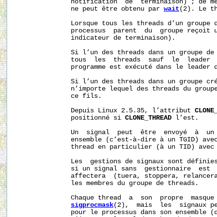
              notification  de  terminaison) ; de mê
              ne peut être obtenu par 
wait
(2). Le t
              Lorsque tous les threads d’un groupe d
              processus  parent  du  groupe reçoit 
              indicateur de terminaison).

              Si l’un des threads dans un groupe de
              tous  les  threads  sauf  le  leader  
              programme est exécuté dans le leader d
              Si l’un des threads dans un groupe cr
              n’importe lequel des threads du group
              ce fils.

              Depuis Linux 2.5.35, l’attribut 
CLONE
              positionné si 
CLONE_THREAD
 l’est.

              Un  signal  peut  être  envoyé  à  un 
              ensemble (c’est‐à‐dire à un TGID) ave
              thread en particulier (à un TID) avec
              Les  gestions de signaux sont définies
              si un signal sans  gestionnaire  est  
              affectera  (tuera, stoppera, relancera
              les membres du groupe de threads.

              Chaque thread  a  son  propre  masque 
sigprocmask
(2),  mais  les  signaux pe
              pour le processus dans son ensemble (d