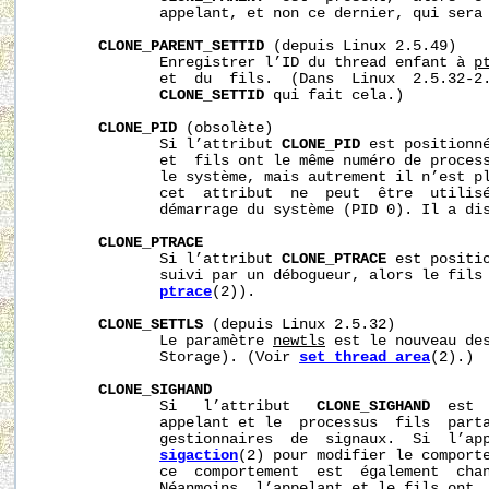
              appelant, et non ce dernier, qui sera 
CLONE_PARENT_SETTID
 (depuis Linux 2.5.49)

              Enregistrer l’ID du thread enfant à 
p
              et  du  fils.  (Dans  Linux  2.5.32-2.
CLONE_SETTID
 qui fait cela.)

CLONE_PID
 (obsolète)

              Si l’attribut 
CLONE_PID
 est positionné
              et  fils ont le même numéro de process
              le système, mais autrement il n’est pl
              cet  attribut  ne  peut  être  utilisé
              démarrage du système (PID 0). Il a dis
CLONE_PTRACE
              Si l’attribut 
CLONE_PTRACE
 est positio
              suivi par un débogueur, alors le fils 
ptrace
(2)).

CLONE_SETTLS
 (depuis Linux 2.5.32)

              Le paramètre 
newtls
 est le nouveau des
              Storage). (Voir 
set_thread_area
(2).)

CLONE_SIGHAND
              Si   l’attribut   
CLONE_SIGHAND
  est 
              appelant et le  processus  fils  parta
              gestionnaires  de  signaux.  Si  l’app
sigaction
(2) pour modifier le comporte
              ce  comportement  est  également  chan
              Néanmoins, l’appelant et le fils ont  