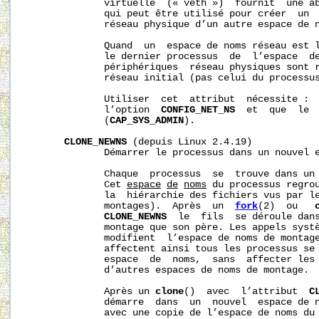
              virtuelle  (« veth »)  fournit  une ab
              qui peut être utilisé pour créer  un  
              réseau physique d’un autre espace de n
              Quand  un  espace de noms réseau est l
              le dernier processus  de  l’espace  de
              périphériques  réseau physiques sont r
              réseau initial (pas celui du processus
              Utiliser  cet  attribut  nécessite :  
              l’option  
CONFIG_NET_NS
  et  que  le  
              (
CAP_SYS_ADMIN
).

CLONE_NEWNS
 (depuis Linux 2.4.19)

              Démarrer le processus dans un nouvel e
              Chaque  processus  se  trouve dans un 
              Cet 
espace
de
noms
 du processus regrou
              la  hiérarchie des fichiers vus par le
              montages).  Après  un  
fork
(2)  ou   
CLONE_NEWNS
  le  fils  se déroule dans
              montage que son père. Les appels syst
              modifient  l’espace de noms de montage
              affectent ainsi tous les processus se 
              espace  de  noms,  sans  affecter les 
              d’autres espaces de noms de montage.

              Après un 
clone
()  avec  l’attribut  
C
              démarre  dans  un  nouvel  espace de n
              avec une copie de l’espace de noms du 