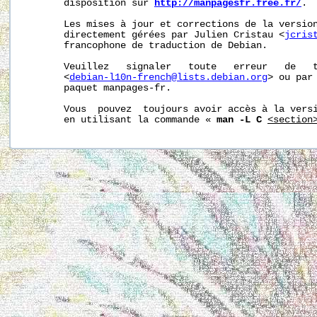
       disposition sur 
http://manpagesfr.free.fr/
.

       Les mises à jour et corrections de la version
       directement gérées par Julien Cristau <
jcris
       francophone de traduction de Debian.

       Veuillez   signaler   toute   erreur   de   t
       <
debian-l10n-french@lists.debian.org
> ou par 
       paquet manpages-fr.

       Vous  pouvez  toujours avoir accès à la versi
       en utilisant la commande « 
man -L C
<section