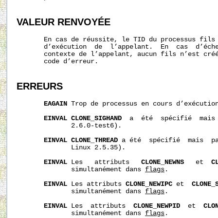
VALEUR RENVOYÉE
       En cas de réussite, le TID du processus fils 
       d’exécution  de  l’appelant.  En  cas  d’éche
       contexte de l’appelant, aucun fils n’est cré
       code d’erreur.

ERREURS
EAGAIN
 Trop de processus en cours d’exécution
EINVAL
CLONE_SIGHAND
  a  été  spécifié  mais
              2.6.0-test6).

EINVAL
CLONE_THREAD
 a été  spécifié  mais  p
              Linux 2.5.35).

EINVAL
 Les   attributs   
CLONE_NEWNS
   et  
C
              simultanément dans 
flags
.

EINVAL
 Les attributs 
CLONE_NEWIPC
 et  
CLONE_
              simultanément dans 
flags
.

EINVAL
 Les  attributs  
CLONE_NEWPID
  et  
CLO
              simultanément dans 
flags
.
