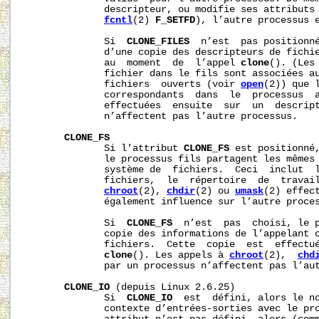
              descripteur, ou modifie ses attributs 
fcntl
(2) 
F_SETFD
), l’autre processus e
              Si  
CLONE_FILES
  n’est  pas positionné
              d’une copie des descripteurs de fichie
              au  moment  de  l’appel 
clone
(). (Les 
              fichier dans le fils sont associées au
              fichiers  ouverts (voir 
open
(2)) que l
              correspondants  dans  le  processus  a
              effectuées  ensuite  sur  un  descript
              n’affectent pas l’autre processus.

CLONE_FS
              Si l’attribut 
CLONE_FS
 est positionné,
              le processus fils partagent les mêmes 
              système de  fichiers.  Ceci  inclut  l
              fichiers,  le  répertoire  de  travail
chroot
(2), 
chdir
(2) ou 
umask
(2) effect
              également influence sur l’autre proces
              Si  
CLONE_FS
  n’est  pas  choisi, le p
              copie des informations de l’appelant c
              fichiers.  Cette  copie  est  effectué
clone
(). Les appels à 
chroot
(2),  
chd
              par un processus n’affectent pas l’aut
CLONE_IO
 (depuis Linux 2.6.25)

              Si  
CLONE_IO
  est  défini, alors le no
              contexte d’entrées-sorties avec le pro