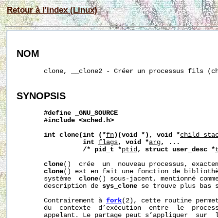
Retour à l'index (Linux)
NOM
       clone, __clone2 - Créer un processus fils (ch
SYNOPSIS
#define
_GNU_SOURCE
#include
<sched.h>
int
clone(int
(*
fn
)(void
*),
void
*
child_sta
int
flags
,
void
*
arg
,
...
/*
pid_t
*
ptid
,
struct
user_desc
*
clone
()  crée  un  nouveau processus, exacte
clone
() est en fait une fonction de bibliothè
       système  
clone
() sous‐jacent, mentionné comm
       description de 
sys_clone
 se trouve plus bas s
       Contrairement à 
fork
(2), cette routine permet
       du  contexte  d’exécution  entre  le  process
       appelant. Le partage peut s’appliquer  sur  l