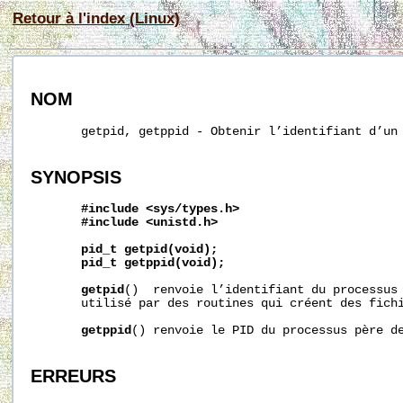
Retour à l'index (Linux)
NOM
       getpid, getppid - Obtenir l’identifiant d’un 
SYNOPSIS
#include
<sys/types.h>
#include
<unistd.h>
pid_t
getpid(void);
pid_t
getppid(void);
getpid
()  renvoie l’identifiant du processus 
       utilisé par des routines qui créent des fichi
getppid
() renvoie le PID du processus père de
ERREURS