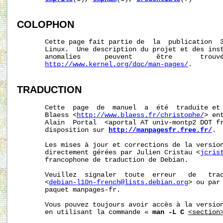
COLOPHON
       Cette page fait partie de  la  publication  
       Linux.  Une description du projet et des inst
       anomalies      peuvent      être       trouvé
http://www.kernel.org/doc/man-pages/
.

TRADUCTION
       Cette  page  de  manuel  a  été  traduite et 
       Blaess <
http://www.blaess.fr/christophe/
> en
       Alain  Portal  <aportal AT univ-montp2 DOT fr
       disposition sur 
http://manpagesfr.free.fr/
.

       Les mises à jour et corrections de la version
       directement gérées par Julien Cristau <
jcris
       francophone de traduction de Debian.

       Veuillez  signaler  toute  erreur   de   trad
       <
debian-l10n-french@lists.debian.org
> ou par 
       paquet manpages-fr.

       Vous pouvez toujours avoir accès à la version
       en utilisant la commande « 
man -L C
<section