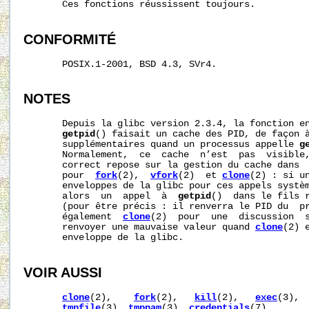
       Ces fonctions réussissent toujours.

CONFORMITÉ
       POSIX.1-2001, BSD 4.3, SVr4.

NOTES
       Depuis la glibc version 2.3.4, la fonction en
getpid
() faisait un cache des PID, de façon à
       supplémentaires quand un processus appelle 
g
       Normalement,  ce  cache  n’est  pas  visible,
       correct repose sur la gestion du cache dans  
       pour  
fork
(2),  
vfork
(2)  et 
clone
(2) : si un
       enveloppes de la glibc pour ces appels systè
       alors  un  appel  à  
getpid
()  dans le fils r
       (pour être précis : il renverra le PID du  pr
       également  
clone
(2)  pour  une  discussion  
       renvoyer une mauvaise valeur quand 
clone
(2) 
       enveloppe de la glibc.

VOIR AUSSI
clone
(2),    
fork
(2),   
kill
(2),   
exec
(3), 
tmpfile
(3), 
tmpnam
(3), 
credentials
(7)
