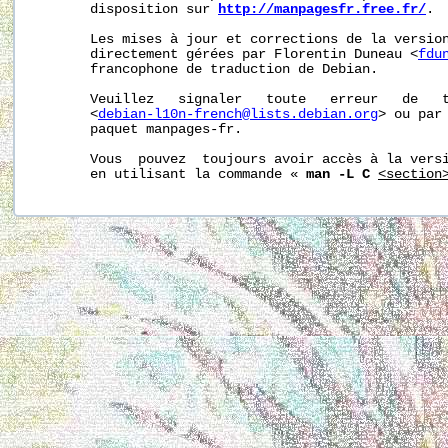
       disposition sur 
http://manpagesfr.free.fr/
.

       Les mises à jour et corrections de la version
       directement gérées par Florentin Duneau <
fdu
       francophone de traduction de Debian.

       Veuillez   signaler   toute   erreur   de   t
       <
debian-l10n-french@lists.debian.org
> ou par 
       paquet manpages-fr.

       Vous  pouvez  toujours avoir accès à la versi
       en utilisant la commande « 
man -L C
<section