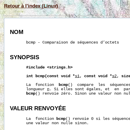
Retour à l'index (Linux)
NOM
       bcmp - Comparaison de séquences d’octets

SYNOPSIS
#include
<strings.h>
int
bcmp(const
void
*
s1
,
const
void
*
s2
,
siz
       La  fonction  
bcmp
()  compare  les  séquence
       longueur 
n
. Si elles sont égales, et  en  pa
bcmp
() renvoie zéro. Sinon une valeur non nul
VALEUR RENVOYÉE
       La  fonction 
bcmp
() renvoie 0 si les séquence
       une valeur non nulle sinon.
