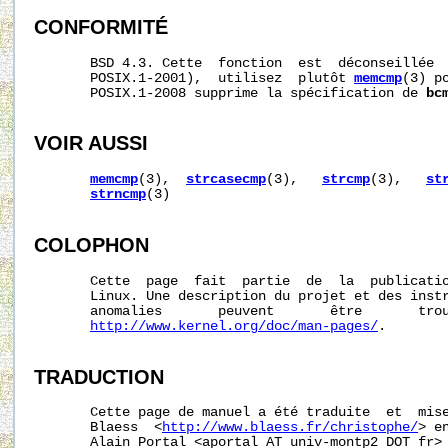
CONFORMITÉ
       BSD 4.3. Cette  fonction  est  déconseillée  
       POSIX.1-2001),  utilisez  plutôt 
memcmp
(3) p
       POSIX.1-2008 supprime la spécification de 
bc
VOIR AUSSI
memcmp
(3),  
strcasecmp
(3),   
strcmp
(3),   
st
strncmp
(3)

COLOPHON
       Cette  page  fait  partie  de  la  publicati
       Linux. Une description du projet et des instr
       anomalies       peuvent       être       trou
http://www.kernel.org/doc/man-pages/
.

TRADUCTION
       Cette page de manuel a été traduite  et  mise
       Blaess  <
http://www.blaess.fr/christophe/
> e
       Alain Portal <aportal AT univ-montp2 DOT fr> 