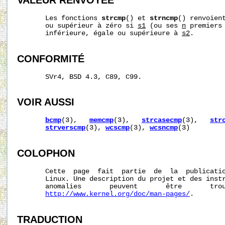
VALEUR RENVOYÉE
       Les fonctions 
strcmp
() et 
strncmp
() renvoient
       ou supérieur à zéro si 
s1
 (ou ses 
n
 premiers 
       inférieure, égale ou supérieure à 
s2
.

CONFORMITÉ
       SVr4, BSD 4.3, C89, C99.

VOIR AUSSI
bcmp
(3),   
memcmp
(3),   
strcasecmp
(3),   
str
strverscmp
(3), 
wcscmp
(3), 
wcsncmp
(3)

COLOPHON
       Cette  page  fait  partie  de  la  publicati
       Linux. Une description du projet et des instr
       anomalies       peuvent       être       trou
http://www.kernel.org/doc/man-pages/
.

TRADUCTION