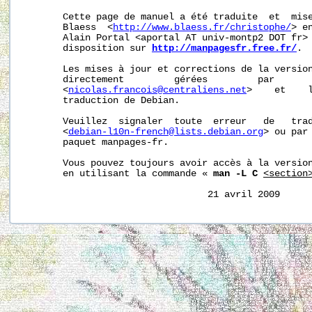
       Cette page de manuel a été traduite  et  mise
       Blaess  <
http://www.blaess.fr/christophe/
> e
       Alain Portal <aportal AT univ-montp2 DOT fr> 
       disposition sur 
http://manpagesfr.free.fr/
.

       Les mises à jour et corrections de la version
       directement         gérées         par       
       <
nicolas.francois@centraliens.net
>    et    l
       traduction de Debian.

       Veuillez  signaler  toute  erreur   de   trad
       <
debian-l10n-french@lists.debian.org
> ou par 
       paquet manpages-fr.

       Vous pouvez toujours avoir accès à la version
       en utilisant la commande « 
man -L C
<section
                                 21 avril 2009     