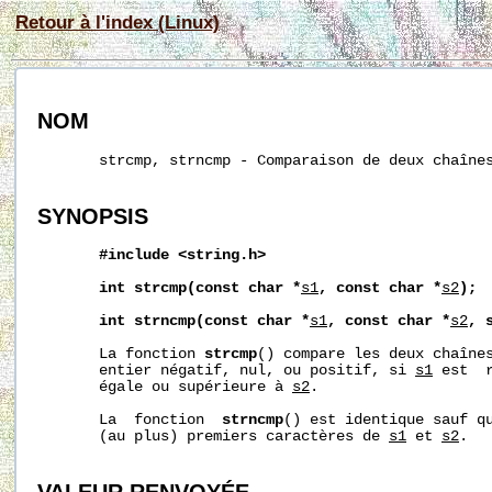
Retour à l'index (Linux)
NOM
       strcmp, strncmp - Comparaison de deux chaînes
SYNOPSIS
#include
<string.h>
int
strcmp(const
char
*
s1
,
const
char
*
s2
);
int
strncmp(const
char
*
s1
,
const
char
*
s2
,
       La fonction 
strcmp
() compare les deux chaîne
       entier négatif, nul, ou positif, si 
s1
 est  
       égale ou supérieure à 
s2
.

       La  fonction  
strncmp
() est identique sauf q
       (au plus) premiers caractères de 
s1
 et 
s2
.
