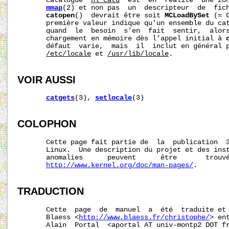
       catalogue  
nl_catd
  est  en  réalité  une zon
mmap
(2) et non pas  un  descripteur  de  fic
catopen
()  devrait être soit 
MCLoadBySet
 (= 
       première valeur indique qu’un ensemble du cat
       quand  le  besoin  s’en  fait  sentir,  alors
       chargement en mémoire dès l’appel initial à 
       défaut  varie,  mais  il  inclut en général p
/etc/locale
 et 
/usr/lib/locale
.

VOIR AUSSI
catgets
(3), 
setlocale
(3)

COLOPHON
       Cette page fait partie de  la  publication  
       Linux.  Une description du projet et des inst
       anomalies      peuvent      être       trouvé
http://www.kernel.org/doc/man-pages/
.

TRADUCTION
       Cette  page  de  manuel  a  été  traduite et 
       Blaess <
http://www.blaess.fr/christophe/
> en
       Alain  Portal  <aportal AT univ-montp2 DOT fr