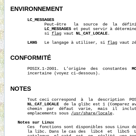
ENVIRONNEMENT
LC_MESSAGES
              Peut-être   la  source  de  la  défini
LC_MESSAGES
 et peut servir à détermine
              si 
flag
 vaut 
NL_CAT_LOCALE
.

LANG
   Le langage à utiliser, si 
flag
 vaut zé
CONFORMITÉ
       POSIX.1-2001.  L’origine  des  constantes  
M
       incertaine (voyez ci-dessous).

NOTES
       Tout ceci correspond  à  la  description  POS
NL_CAT_LOCALE
  de la glibc est 1 (Comparez a
       chemin  par  défaut  varie,  mais  il  inclut
       emplacements sous 
/usr/share/locale
.

Notes
sur
Linux
       Ces  fonctions sont disponibles sous Linux de
       la libc. Dans le cas des  libc4  et  libc5  L