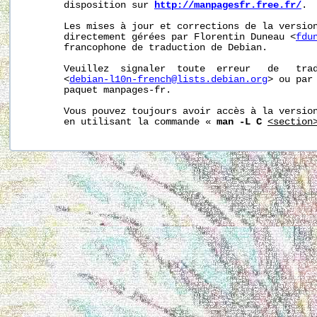
       disposition sur 
http://manpagesfr.free.fr/
.

       Les mises à jour et corrections de la version
       directement gérées par Florentin Duneau <
fdu
       francophone de traduction de Debian.

       Veuillez  signaler  toute  erreur   de   trad
       <
debian-l10n-french@lists.debian.org
> ou par 
       paquet manpages-fr.

       Vous pouvez toujours avoir accès à la version
       en utilisant la commande « 
man -L C
<section