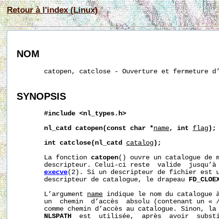
Retour à l'index (Linux)
NOM
       catopen, catclose - Ouverture et fermeture d’
SYNOPSIS
#include
<nl_types.h>
nl_catd
catopen(const
char
*
name
,
int
flag
);
int
catclose(nl_catd
catalog
);
       La fonction 
catopen
() ouvre un catalogue de m
       descripteur. Celui-ci reste  valide  jusqu’à
execve
(2). Si un descripteur de fichier est u
       descripteur de catalogue, le drapeau 
FD_CLOE
       L’argument 
name
 indique le nom du catalogue 
       un  chemin  d’accès  absolu (contenant un « /
       comme chemin d’accès au catalogue. Sinon, la 
NLSPATH
  est  utilisée,  après  avoir  subst