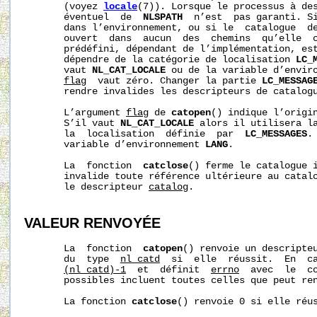
       (voyez 
locale
(7)). Lorsque le processus à des
       éventuel  de  
NLSPATH
  n’est  pas garanti. S
       dans l’environnement, ou si le  catalogue  de
       ouvert  dans  aucun  des  chemins  qu’elle  c
       prédéfini, dépendant de l’implémentation, est
       dépendre de la catégorie de localisation 
LC_
       vaut 
NL_CAT_LOCALE
 ou de la variable d’envir
flag
  vaut zéro. Changer la partie 
LC_MESSAG
       rendre invalides les descripteurs de catalogu
       L’argument 
flag
 de 
catopen
() indique l’origin
       S’il vaut 
NL_CAT_LOCALE
 alors il utilisera la
       la  localisation  définie  par  
LC_MESSAGES
.
       variable d’environnement 
LANG
.

       La  fonction  
catclose
() ferme le catalogue 
       invalide toute référence ultérieure au catalo
       le descripteur 
catalog
.

VALEUR RENVOYÉE
       La  fonction  
catopen
() renvoie un descripteu
       du  type  
nl_catd
  si  elle  réussit.  En  ca
(nl_catd)-1
  et  définit  
errno
  avec  le  co
       possibles incluent toutes celles que peut re
       La fonction 
catclose
() renvoie 0 si elle réus