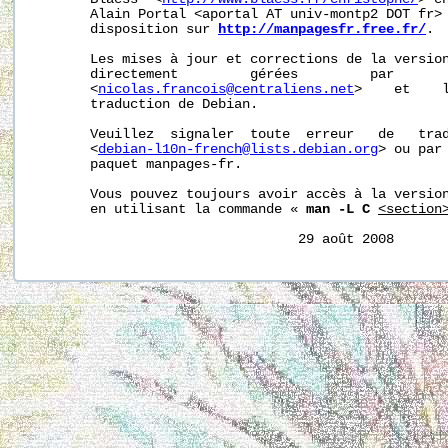
       Alain Portal <aportal AT univ-montp2 DOT fr> 
       disposition sur 
http://manpagesfr.free.fr/
.

       Les mises à jour et corrections de la version
       directement         gérées         par       
       <
nicolas.francois@centraliens.net
>    et    l
       traduction de Debian.

       Veuillez  signaler  toute  erreur   de   trad
       <
debian-l10n-french@lists.debian.org
> ou par 
       paquet manpages-fr.

       Vous pouvez toujours avoir accès à la version
       en utilisant la commande « 
man -L C
<section
                                 29 août 2008      