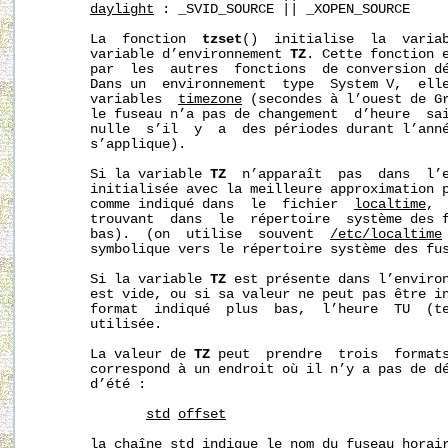
daylight
 : _SVID_SOURCE || _XOPEN_SOURCE

       La  fonction  
tzset
()  initialise  la  varia
       variable d’environnement 
TZ
. Cette fonction e
       par  les  autres  fonctions  de conversion dé
       Dans un  environnement  type  System V,  elle
       variables  
timezone
 (secondes à l’ouest de G
       le fuseau n’a pas de changement  d’heure  sai
       nulle  s’il  y  a  des périodes durant l’anné
       s’applique).

       Si la variable 
TZ
  n’apparaît  pas  dans  l’
       initialisée avec la meilleure approximation p
       comme indiqué dans  le  fichier  
localtime
, 
       trouvant  dans  le  répertoire  système des f
       bas).  (on  utilise  souvent  
/etc/localtime
       symbolique vers le répertoire système des fus
       Si la variable 
TZ
 est présente dans l’environ
       est vide, ou si sa valeur ne peut pas être in
       format  indiqué  plus  bas,  l’heure  TU  (te
       utilisée.

       La valeur de 
TZ
 peut  prendre  trois  formats
       correspond à un endroit où il n’y a pas de dé
       d’été :

std
offset
       la chaîne 
std
 indique le nom du fuseau horair