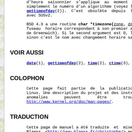
       d’heure  saisonnier  s’applique  au  moment  
       simplement le numéro d’un algorithme (voyez 
gettimeofday
(2)).  C’est  obsolète  depuis  l
       avec SUSv2.

       BSD 4.3 a une routine 
char
*timezone(
zone
,
d
       fuseau  horaire correspondant à son premier a
       de Greenwich). Si le second argument est 0, l
       sinon c’est le nom avec changement horaire sa
VOIR AUSSI
date
(1), 
gettimeofday
(2), 
time
(2), 
ctime
(3),
COLOPHON
       Cette  page  fait  partie  de  la  publicati
       Linux. Une description du projet et des instr
       anomalies       peuvent       être       trou
http://www.kernel.org/doc/man-pages/
.

TRADUCTION
       Cette page de manuel a été traduite  et  mise
       Blaess  <
http://www.blaess.fr/christophe/
> e