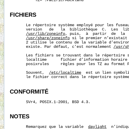
           TZ=":Pacific/Auckland"

FICHIERS
       Le répertoire système employé pour les fuseau
       version   de   la  bibliothèque  C.  Les  lib
/usr/lib/zoneinfo
, puis,  à  partir  de  la  
/usr/share/zoneinfo
 si le premier n’existait 
       2 utilise le contenu de la variable d’enviro
       existe. Par défaut, c’est normalement 
/usr/s
       Les fichiers se trouvant dans le répertoire s
       localtime      fichier d’information horaire 
       posixrules     règles pour les TZ au format P
       Souvent,  
/etc/localtime
  est un lien symbol
       le fichier correct dans le répertoire système
CONFORMITÉ
       SVr4, POSIX.1-2001, BSD 4.3.

NOTES
       Remarquez que la variable  
daylight
  n’indiqu