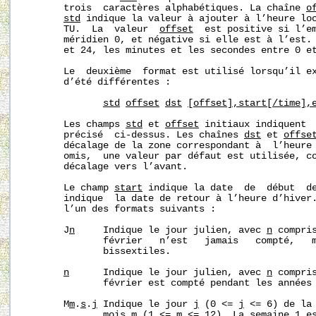
       trois  caractères alphabétiques. La chaîne 
o
std
 indique la valeur à ajouter à l’heure loc
       TU.  La  valeur  
offset
  est positive si l’em
       méridien 0, et négative si elle est à l’est. 
       et 24, les minutes et les secondes entre 0 et
       Le  deuxième  format est utilisé lorsqu’il ex
       d’été différentes :

std
offset
dst
[offset],start[/time],
       Les champs 
std
 et 
offset
 initiaux indiquent  
       précisé  ci-dessus. Les chaînes 
dst
 et 
offse
       décalage de la zone correspondant à  l’heure 
       omis,  une valeur par défaut est utilisée, co
       décalage vers l’avant.

       Le champ 
start
 indique la date  de  début  d
       indique  la date de retour à l’heure d’hiver.
       l’un des formats suivants :

       J
n
     Indique le jour julien, avec 
n
 compri
              février   n’est   jamais   compté,   m
              bissextiles.

n
      Indique le jour julien, avec 
n
 compri
              février est compté pendant les années 
       M
m
.
s
.
j
 Indique le jour 
j
 (0 <= 
j
 <= 6) de la
              mois 
m
 (1 <= 
m
 <= 12). La semaine 1 es