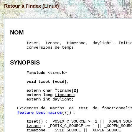
Retour à l'index (Linux)
NOM
       tzset,  tzname,  timezone,  daylight - Initia
       conversions de temps

SYNOPSIS
#include
<time.h>
void
tzset
(void);
extern
char
*
tzname
[2]
extern
long
timezone
;
extern
int
daylight
;
   Exigences de  macros  de  test  de  fonctionnalit
feature_test_macros
(7)) :

tzset
() : _POSIX_C_SOURCE >= 1 || _XOPEN_SOUR
tzname
 : _POSIX_C_SOURCE >= 1 || _XOPEN_SOURC
timezone
 : _SVID_SOURCE || _XOPEN_SOURCE
