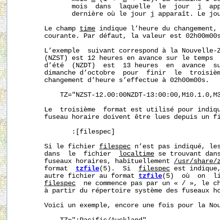
              mois  dans  laquelle  le  jour  
j
  ap
              dernière où le jour 
j
 apparaît. Le jou
       Le champ 
time
 indique l’heure du changement, 
       courante. Par défaut, la valeur est 02h00m00s
       L’exemple  suivant correspond à la Nouvelle-Z
       (NZST) est 12 heures en avance sur le temps  
       d’été  (NZDT)  est  13 heures  en  avance  su
       dimanche d’octobre  pour  finir  le  troisièm
       changement d’heure s’effectue à 02h00m00s.

           TZ="NZST-12.00:00NZDT-13:00:00,M10.1.0,M3
       Le  troisième  format est utilisé pour indiqu
       fuseau horaire doivent être lues depuis un fi
              :[filespec]

       Si le fichier 
filespec
 n’est pas indiqué, les
       dans  le  fichier  
localtime
 se trouvant dans
       fuseaux horaires, habituellement 
/usr/share/
       format  
tzfile
(5).  Si  
filespec
 est indique,
       autre fichier au format 
tzfile
(5)  où  on  li
filespec
  ne commence pas par un « / », le ch
       à partir du répertoire système des fuseaux ho
       Voici un exemple, encore une fois pour la Nou