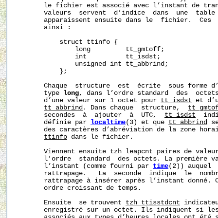
       le fichier est associé avec l’instant de tran
       valeurs  servent  d’indice  dans  une  table
       apparaissent ensuite dans le  fichier.  Ces  
       ainsi :

           struct ttinfo {

               long         tt_gmtoff;

               int          tt_isdst;

               unsigned int tt_abbrind;

           };

       Chaque  structure  est  écrite  sous forme d’
       type 
long
, dans l’ordre standard  des  octet
       d’une valeur sur 1 octet pour 
tt_isdst
 et d’
tt_abbrind
. Dans chaque  structure,  
tt_gmto
       secondes  à  ajouter  à  UTC,  
tt_isdst
  ind
       définie par 
localtime
(3) et que 
tt_abbrind
 s
       des caractères d’abréviation de la zone horai
ttinfo
 dans le fichier.

       Viennent ensuite 
tzh_leapcnt
 paires de valeur
       l’ordre  standard  des octets. La première va
       l’instant (comme fourni par 
time
(2)) auquel  
       rattrapage.   La  seconde  indique  le  nomb
       rattrapage à insérer après l’instant donné. C
       ordre croissant de temps.

       Ensuite  se trouvent 
tzh_ttisstdcnt
 indicateu
       enregistré sur un octet. Ils indiquent si les
       associés aux types d’heures locales ont été s