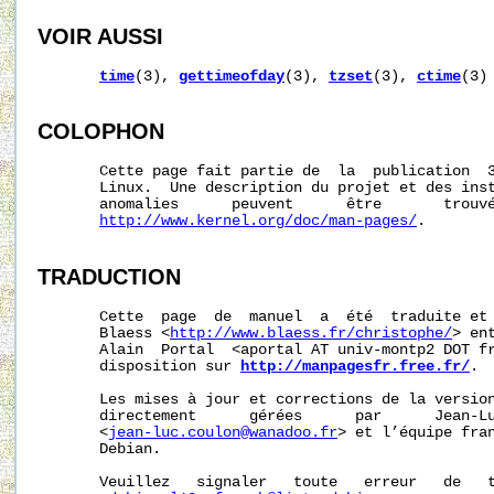
VOIR AUSSI
time
(3), 
gettimeofday
(3), 
tzset
(3), 
ctime
(3)

COLOPHON
       Cette page fait partie de  la  publication  
       Linux.  Une description du projet et des inst
       anomalies      peuvent      être       trouvé
http://www.kernel.org/doc/man-pages/
.

TRADUCTION
       Cette  page  de  manuel  a  été  traduite et 
       Blaess <
http://www.blaess.fr/christophe/
> en
       Alain  Portal  <aportal AT univ-montp2 DOT fr
       disposition sur 
http://manpagesfr.free.fr/
.

       Les mises à jour et corrections de la version
       directement      gérées      par      Jean-Lu
       <
jean-luc.coulon@wanadoo.fr
> et l’équipe fran
       Debian.

       Veuillez   signaler   toute   erreur   de   t