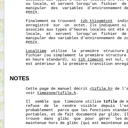
       ou locale, et servent lorsqu’un  fichier  de 
       manipuler  des  variables  d’environnement de
       POSIX.

       Finalement se trouvent  
tzh_ttisgmtcnt
  indi
       enregistré  sur  un  octet. Ils indiquent si 
       associés aux types d’heures locales ont été s
       locale,  et  servent  lorsqu’un  fichier  de 
       manipuler des variables d’environnement de zo
       POSIX.

Localtime
  utilise  la  première  structure 
       fichier (ou simplement la première structure
       en heure standard), si 
tzh_timecnt
 est nul, o
       est antérieur à la première transition enregi
NOTES
       Cette page de manuel décrit 
<tzfile.h>
 de l’
       voir 
timezone/tzfile.h
.

       Il  semble  que  timezone utilise 
tzfile
 de 
       refuse  de  le  rendre  visible  depuis  l’es
       probablement  parce que les fonctions standar
       portables, et de fait documenté par glibc. Il
       trouve  dans  glibc  que  pour  gérer  les do
       maintenue hors de glibc (qui est maintenue pa