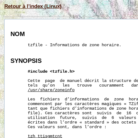
Retour à l'index (Linux)
NOM
       tzfile - Informations de zone horaire.

SYNOPSIS
#include
<tzfile.h>
       Cette  page  de manuel décrit la structure de
       tels  qu’on   les   trouve   couramment   da
/usr/share/zoneinfo
       Les  fichiers  d’informations  de  zone  hor
       commencent par les caractères magiques « TZif
       tant que fichiers d’informations de zone hora
       file). Ces caractères sont  suivis  de  16  o
       utilisation  future,  suivis  de  6  valeurs
       écrites dans l’ordre « standard » des octets 
       Ces valeurs sont, dans l’ordre :

tzh_ttisgmtcnt