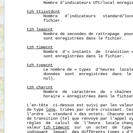
              Nombre d’indicateurs UTC/local enregis
tzh_ttisstdcnt
              Nombre   d’indicateurs   standard/loca
              fichier.

tzh_leapcnt
              Nombre de secondes de rattrapage  pour
              sont enregistrées dans le fichier.

tzh_timecnt
              Nombre  d’« instants  de  transition »
              sont enregistrées dans le fichier.

tzh_typecnt
              Le nombre de « types  d’heures  locale
              données  sont  enregistrées  dans  le 
              nul).

tzh_charcnt
              Nombre  de  caractères  de  « chaînes 
              horaire » enregistrées dans le fichier
       L’en-tête  ci-dessus est suivi par les valeu
       de type 
long
, triées par ordre croissant. Ces
       l’ordre  « standard » des octets. Chacune est
       de transition (tel que renvoyé par l’appel s
       règles  de  calcul  de  l’heure  locale chang
       valeur 
tzh_timecnt
  sur  un  octet  de  type
       indiquant  lequel  des différents types « d’h