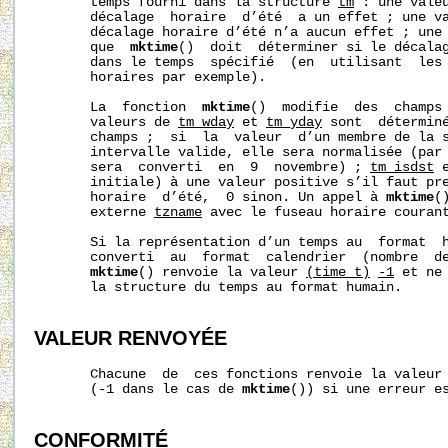
       temps fourni dans la structure 
tm
 : une valeu
       décalage  horaire  d’été  a un effet ; une va
       décalage horaire d’été n’a aucun effet ; une 
       que  
mktime
()  doit  déterminer si le décalag
       dans le temps  spécifié  (en  utilisant  les 
       horaires par exemple).

       La  fonction  
mktime
()  modifie  des  champs
       valeurs de 
tm_wday
 et 
tm_yday
 sont  déterminé
       champs ;  si  la  valeur  d’un membre de la s
       intervalle valide, elle sera normalisée (par 
       sera  converti  en  9  novembre) ; 
tm_isdst
 
       initiale) à une valeur positive s’il faut pre
       horaire  d’été,  0 sinon. Un appel à 
mktime
(
       externe 
tzname
 avec le fuseau horaire courant
       Si la représentation d’un temps au  format  h
       converti  au  format  calendrier  (nombre  de
mktime
() renvoie la valeur 
(time_t)
-1
 et ne
       la structure du temps au format humain.

VALEUR RENVOYÉE
       Chacune  de  ces fonctions renvoie la valeur 
       (-1 dans le cas de 
mktime
()) si une erreur es
CONFORMITÉ