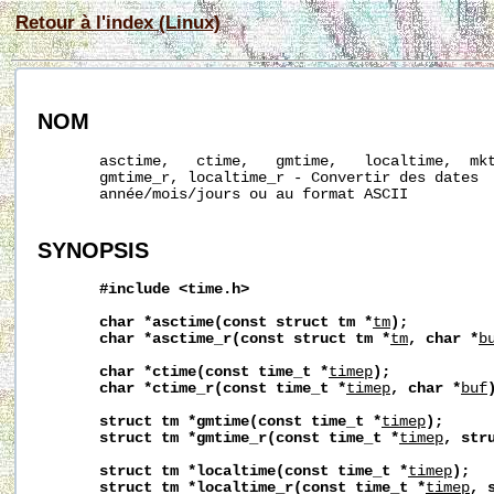
Retour à l'index (Linux)
NOM
       asctime,   ctime,   gmtime,   localtime,  mkt
       gmtime_r, localtime_r - Convertir des dates  
       année/mois/jours ou au format ASCII

SYNOPSIS
#include
<time.h>
char
*asctime(const
struct
tm
*
tm
);
char
*asctime_r(const
struct
tm
*
tm
,
char
*
b
char
*ctime(const
time_t
*
timep
);
char
*ctime_r(const
time_t
*
timep
,
char
*
buf
struct
tm
*gmtime(const
time_t
*
timep
);
struct
tm
*gmtime_r(const
time_t
*
timep
,
str
struct
tm
*localtime(const
time_t
*
timep
);
struct
tm
*localtime_r(const
time_t
*
timep
,