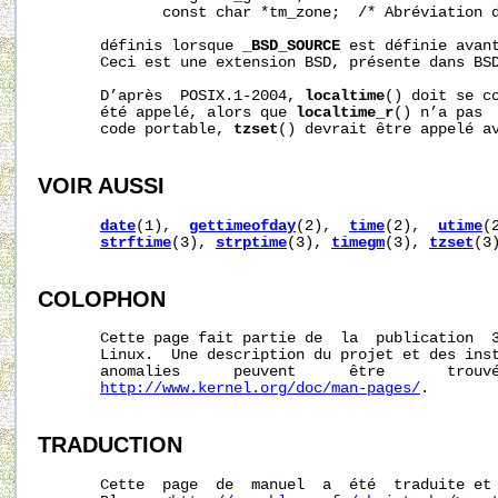
              const char *tm_zone;  /* Abréviation d
       définis lorsque 
_BSD_SOURCE
 est définie avan
       Ceci est une extension BSD, présente dans BSD
       D’après  POSIX.1-2004, 
localtime
() doit se c
       été appelé, alors que 
localtime_r
() n’a pas  
       code portable, 
tzset
() devrait être appelé a
VOIR AUSSI
date
(1),  
gettimeofday
(2),  
time
(2),  
utime
(
strftime
(3), 
strptime
(3), 
timegm
(3), 
tzset
(3
COLOPHON
       Cette page fait partie de  la  publication  
       Linux.  Une description du projet et des inst
       anomalies      peuvent      être       trouvé
http://www.kernel.org/doc/man-pages/
.

TRADUCTION
       Cette  page  de  manuel  a  été  traduite et 