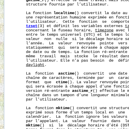
gmtime_r
() effectue le même travail mais stoc
       structure fournie par l’utilisateur.

       La fonction 
localtime
() convertit la date au
       une représentation humaine exprimée en foncti
       l’utilisateur.  Cette  fonction  se  comporte
tzset
(3) et définit les variables externes 
t
       concernant le fuseau horaire, 
timezone
 avec 
       entre le temps universel (UTC) et le temps l
       valeur  non  nulle  si le décalage horaire sa
       l’année.  La  valeur  renvoyée  pointe  vers 
       statiquement  qui  sera écrasée à chaque appe
       de date ou de temps. La fonction ré-entrante
       même  travail  mais  stocke  le résultat dans
       l’utilisateur. Elle n’a pas besoin  de  défi
daylight
.

       La  fonction  
asctime
()  convertit  une date
       chaîne de caractères, terminée par  un  carac
       format  que  
ctime
(). La valeur renvoyée poin
       qui sera écrasée à chaque appel d’une fonctio
       version ré-entrante 
asctime_r
() effectue le m
       chaîne dans un tampon d’une longueur minimale
       par l’utilisateur.

       La  fonction 
mktime
() convertit une structure
       exprimé sous forme d’un temps local en  une  
       calendrier.  La  fonction ignore les valeurs
       par l’appelant. La  valeur  fournie  dans  l
mktime
()  si  le  décalage horaire d’été (DST