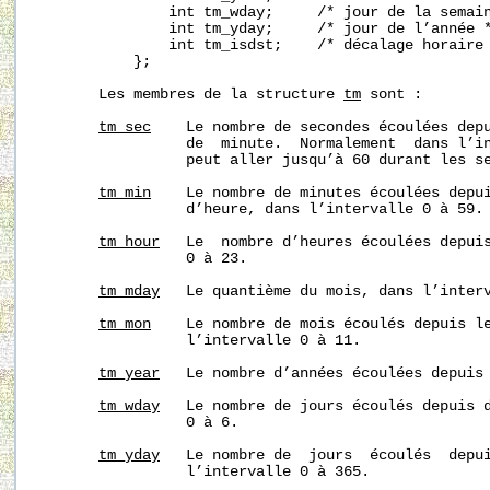
               int tm_wday;     /* jour de la semain
               int tm_yday;     /* jour de l’année *
               int tm_isdst;    /* décalage horaire 
           };

       Les membres de la structure 
tm
 sont :

tm_sec
    Le nombre de secondes écoulées depu
                 de  minute.  Normalement  dans l’in
                 peut aller jusqu’à 60 durant les se
tm_min
    Le nombre de minutes écoulées depui
                 d’heure, dans l’intervalle 0 à 59.

tm_hour
   Le  nombre d’heures écoulées depuis
                 0 à 23.

tm_mday
   Le quantième du mois, dans l’interv
tm_mon
    Le nombre de mois écoulés depuis le
                 l’intervalle 0 à 11.

tm_year
   Le nombre d’années écoulées depuis 
tm_wday
   Le nombre de jours écoulés depuis d
                 0 à 6.

tm_yday
   Le nombre de  jours  écoulés  depui
                 l’intervalle 0 à 365.
