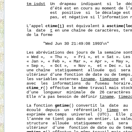
tm_isdst
  Un  drapeau  indiquant  si  le  déc
                 d’été est en cours au moment de l’a
                 est  positive  si  le décalage est 
                 pas, et négative si l’information n
       L’appel 
ctime(
t
)
 est équivalent à 
asctime(lo
       la  date  
t
 en une chaîne de caractères, term
       de la forme

              "Wed Jun 30 21:49:08 1993\n"

       Les abréviations des jours de la semaine sont
       « Wed »,  « Thu »,  « Fri », et « Sat ». Les 
       « Jan », « Feb », « Mar », « Apr », « May », 
       « Sep »,  « Oct »,  « Nov »,  et « Dec ». La 
       une chaîne  statiquement  allouée  qui  sera 
       ultérieur d’une fonction de date ou de temps.
       les variables externes 
tzname
, 
timezone
 et  
       avec  les  informations  du  fuseau  horaire.
ctime_r
() effectue le même travail mais stock
       d’une  longueur  minimale  de  26 caractères 
       Elle n’a pas besoin de définir 
tzname
, 
timez
       La fonction 
gmtime
() convertit la  date  au  
       écoulé  depuis  un  référentiel)  
timep
  en 
       exprimée en temps  universel  (UTC).  Elle  p
       l’année ne tient pas dans un entier. La valeu
       structure  allouée  statiquement  qui  sera  
       ultérieur  d’une  fonction de date ou de temp