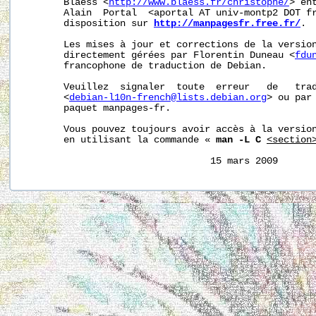
       Blaess <
http://www.blaess.fr/christophe/
> en
       Alain  Portal  <aportal AT univ-montp2 DOT fr
       disposition sur 
http://manpagesfr.free.fr/
.

       Les mises à jour et corrections de la version
       directement gérées par Florentin Duneau <
fdu
       francophone de traduction de Debian.

       Veuillez  signaler  toute  erreur   de   trad
       <
debian-l10n-french@lists.debian.org
> ou par 
       paquet manpages-fr.

       Vous pouvez toujours avoir accès à la version
       en utilisant la commande « 
man -L C
<section