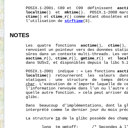
       POSIX.1-2001. C89 et  C99  définissent  
asct
localtime
()  et  
mktime
().  POSIX.1-2008 mar
ctime
() et 
ctime_r
() comme étant obsolètes et
       l’utilisation de 
strftime
(3).

NOTES
       Les  quatre  fonctions  
asctime
(),  
ctime
(),
       renvoient un pointeur vers des données statiq
       sûres dans un contexte multi-threads. Les ver
asctime_r
(), 
ctime_r
(), 
gmtime_r
()  et  
loca
       dans SUSv2, et disponibles depuis la libc 5.2
       POSIX.1-2001  indique : « Les fonctions 
asct
localtime
()  retourneront  les  valeurs  dans
       statiques :  une  structure  de  temps  détra
char
. L’exécution de n’importe laquelle de ce
       l’information renvoyée dans l’un ou l’autre d
       quelle autre fonction. » cela peut arriver da
       glibc.

       Dans  beaucoup  d’implémentations, dont la g
       interprété comme le dernier jour du mois préc
       La structure 
tm
 de la glibc possède des champ
              long  tm_gmtoff;      /* Secondes à l’