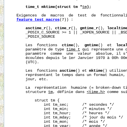
time_t
mktime(struct
tm
*
tm
);
   Exigences  de  macros  de  test  de  fonctionnali
feature_test_macros
(7)) :

asctime_r
(), 
ctime_r
(), 
gmtime_r
(), 
localtim
       _POSIX_C_SOURCE >= 1 || _XOPEN_SOURCE || _BSD
       _POSIX_SOURCE

       Les  fonctions  
ctime
(),  
gmtime
()  et  
loca
       paramètre de type 
time_t
 qui représente une d
       paramètre  comme  une  valeur  absolue, il s’
       écoulées depuis le 1er Janvier 1970 à 00h 00m
       (UTC).

       Les  fonctions 
asctime
() et 
mktime
() utilisen
       représentant le temps dans un format humain, 
       jour, etc.

       La  représentation  humaine (« broken-down ti
       structure 
tm
, définie dans 
<time.h>
 comme sui
           struct tm {

               int tm_sec;      /* secondes */

               int tm_min;      /* minutes */

               int tm_hour;     /* heures */

               int tm_mday;     /* jour du mois */

               int tm_mon;      /* mois */

               int tm_year;     /* année */
