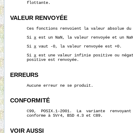
       flottante.

VALEUR RENVOYÉE
       Ces fonctions renvoient la valeur absolue du
       Si 
x
 est un NaN, la valeur renvoyée et un NaN
       Si 
x
 vaut -0, la valeur renvoyée est +0.

       Si 
x
 est une valeur infinie positive ou négat
       positive est renvoyée.

ERREURS
       Aucune erreur ne se produit.

CONFORMITÉ
       C99,  POSIX.1-2001.  La  variante  renvoyant
       conforme à SVr4, BSD 4.3 et C89.

VOIR AUSSI