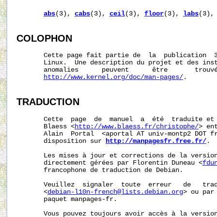
abs
(3), 
cabs
(3), 
ceil
(3), 
floor
(3), 
labs
(3),
COLOPHON
       Cette page fait partie de  la  publication  
       Linux.  Une description du projet et des inst
       anomalies      peuvent      être       trouvé
http://www.kernel.org/doc/man-pages/
.

TRADUCTION
       Cette  page  de  manuel  a  été  traduite et 
       Blaess <
http://www.blaess.fr/christophe/
> en
       Alain  Portal  <aportal AT univ-montp2 DOT fr
       disposition sur 
http://manpagesfr.free.fr/
.

       Les mises à jour et corrections de la version
       directement gérées par Florentin Duneau <
fdu
       francophone de traduction de Debian.

       Veuillez  signaler  toute  erreur   de   trad
       <
debian-l10n-french@lists.debian.org
> ou par 
       paquet manpages-fr.

       Vous pouvez toujours avoir accès à la version