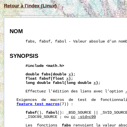
Retour à l'index (Linux)
NOM
       fabs, fabsf, fabsl - Valeur absolue d’un nomb
SYNOPSIS
#include
<math.h>
double
fabs(double
x
);
float
fabsf(float
x
);
long
double
fabsl(long
double
x
);
       Effectuez l’édition des liens avec l’option 
   Exigences  de  macros  de  test  de  fonctionnali
feature_test_macros
(7)) :

fabsf
(), 
fabsl
(): _BSD_SOURCE || _SVID_SOURCE
       _ISOC99_SOURCE ; ou 
cc
-std=c99
       Les  fonctions  
fabs
 renvoient la valeur abs