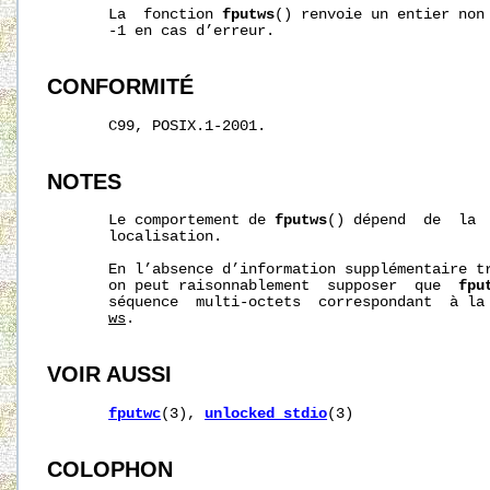
       La  fonction 
fputws
() renvoie un entier non 
       -1 en cas d’erreur.

CONFORMITÉ
       C99, POSIX.1-2001.

NOTES
       Le comportement de 
fputws
() dépend  de  la 
       localisation.

       En l’absence d’information supplémentaire t
       on peut raisonnablement  supposer  que  
fpu
       séquence  multi-octets  correspondant  à la 
ws
.

VOIR AUSSI
fputwc
(3), 
unlocked_stdio
(3)

COLOPHON