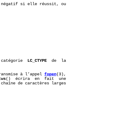
négatif si elle réussit, ou

 catégorie  
LC_CTYPE
  de  la

ransmise à l’appel 
fopen
(3),

tws
()  écrira  en  fait  une

chaîne de caractères larges
