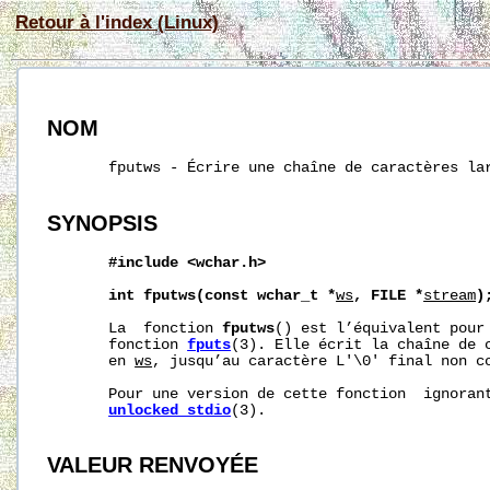
Retour à l'index (Linux)
NOM
       fputws - Écrire une chaîne de caractères lar
SYNOPSIS
#include
<wchar.h>
int
fputws(const
wchar_t
*
ws
,
FILE
*
stream
)
       La  fonction 
fputws
() est l’équivalent pour 
       fonction 
fputs
(3). Elle écrit la chaîne de c
       en 
ws
, jusqu’au caractère L'\0' final non c
       Pour une version de cette fonction  ignorant
unlocked_stdio
(3).

VALEUR RENVOYÉE