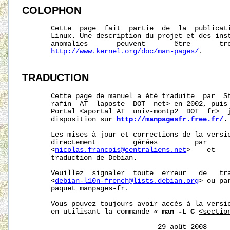
COLOPHON
       Cette  page  fait  partie  de  la  publicat
       Linux. Une description du projet et des inst
       anomalies       peuvent       être       tro
http://www.kernel.org/doc/man-pages/
.

TRADUCTION
       Cette page de manuel a été traduite  par  St
       rafin  AT  laposte  DOT  net> en 2002, puis 
       Portal <aportal AT  univ-montp2  DOT  fr>  j
       disposition sur 
http://manpagesfr.free.fr/
.

       Les mises à jour et corrections de la versio
       directement         gérées         par      
       <
nicolas.francois@centraliens.net
>    et   
       traduction de Debian.

       Veuillez  signaler  toute  erreur   de   tra
       <
debian-l10n-french@lists.debian.org
> ou pa
       paquet manpages-fr.

       Vous pouvez toujours avoir accès à la versio
       en utilisant la commande « 
man -L C
<sectio