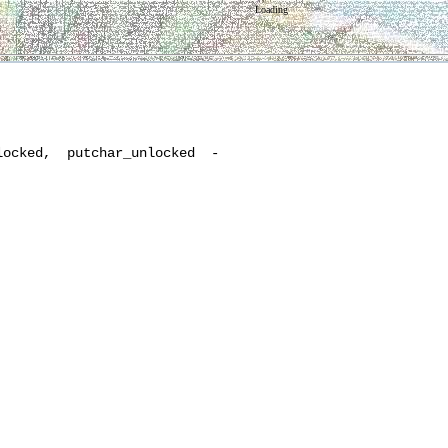
Loading
ocked,  putchar_unlocked  -
