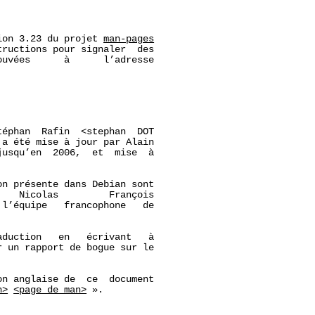
ion 3.23 du projet 
man-pages
ructions pour signaler  des

uvées      à      l’adresse

éphan  Rafin  <stephan  DOT

a été mise à jour par Alain

usqu’en  2006,  et  mise  à

n présente dans Debian sont

   Nicolas         François

 l’équipe   francophone   de

duction   en   écrivant   à

r un rapport de bogue sur le

n anglaise de  ce  document

n>
<page_de_man>
 ».
