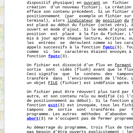
       dispositif physique) en 
ouvrant
 un  fichier  
       création  d’un nouveau fichier). La création 
       efface son contenu précédent. Si un fichier s
       positionnement  (par  exemple un fichier sur 
       terminal), alors 
l
indicateur
de
position
du
       est placé au début du fichier (octet zéro), à
       ouvert en mode d’ajout. Si le mode d’ajout es
       position  est  placé  à la fin du fichier. L’
       mis à jour après chaque lecture, écriture, ou
       les  entrées  se  déroulent comme si les cara
       appels successifs à la fonction 
fgetc
(3). To
       comme  si  les  caractères étaient envoyés à 
       fonction 
fputc
(3).

       Un fichier est dissocié d’un flux en 
fermant
       sortie  sont  vidés (flush) avant que le flux
       Ceci signifie  que  le  contenu  des  tampons
       transféré  dans  l’environnement de l’hôte. L
       un objet 
FILE
 (fichier) est indéfinie après l
       Un fichier peut être réouvert plus tard par l
       autre, et son contenu relu ou modifié (si l’o
       de positionnement au début). Si la fonction 
       fonction 
exit
(3) est invoquée, tous les fichi
       tampons  de  sortie  sont  transférés  par  f
       programme. Les autres  méthodes  d’abandon  d
abort
(3) ne s’occupent pas de fermer propreme
       Au démarrage du programme, trois flux de text
       pas besoin d’être ouverts explicitement : 
l
e