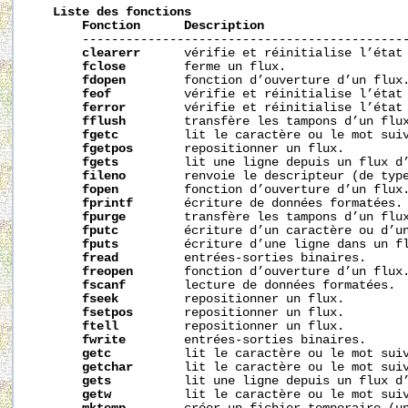
Liste
des
fonctions
Fonction
Description
       ---------------------------------------------
clearerr
      vérifie et réinitialise l’état 
fclose
        ferme un flux.

fdopen
        fonction d’ouverture d’un flux.
feof
          vérifie et réinitialise l’état 
ferror
        vérifie et réinitialise l’état 
fflush
        transfère les tampons d’un flux
fgetc
         lit le caractère ou le mot suiv
fgetpos
       repositionner un flux.

fgets
         lit une ligne depuis un flux d’
fileno
        renvoie le descripteur (de type
fopen
         fonction d’ouverture d’un flux.
fprintf
       écriture de données formatées.

fpurge
        transfère les tampons d’un flux
fputc
         écriture d’un caractère ou d’un
fputs
         écriture d’une ligne dans un fl
fread
         entrées-sorties binaires.

freopen
       fonction d’ouverture d’un flux.
fscanf
        lecture de données formatées.

fseek
         repositionner un flux.

fsetpos
       repositionner un flux.

ftell
         repositionner un flux.

fwrite
        entrées-sorties binaires.

getc
          lit le caractère ou le mot suiv
getchar
       lit le caractère ou le mot suiv
gets
          lit une ligne depuis un flux d’
getw
          lit le caractère ou le mot suiv