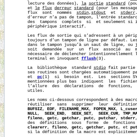
       lecture des données), 
la
sortie
standard
 (po
       et 
le
flux
d
erreur
standard
 (pour les message
       flux  sont  nommés  
stdin
,
stdout
  et  
stderr
       d’erreur n’a pas de tampon, l’entrée standard
       des  tampons  complets  si  et seulement si i
       périphérique interactif.

       Les flux de sortie qui s’adressent à un périp
       toujours d’un tampon de ligne par défaut. Les
       dans le tampon jusqu’à un saut de ligne, ou j
       soit  demandée  sur  un  flux  associé  au  m
       nécessaire de déclencher intentionnellement l
       terminal en invoquant 
fflush
(3).

       La  bibliothèque  standard 
stdio
 fait partie
       ses routines sont chargées automatiquement p
       et  
pc
(1)  si  besoin  est.  Les  sections SY
       mentionnées plus bas  indiquent  les  fichier
       l’allure  des  déclarations  de  fonctions,  
       utiles.

       Les noms ci-dessous correspondent à des macro
       réutiliser  sans  supprimer  leur  définitio
BUFSIZ
, 
EOF
, 
FILENAME_MAX
, 
FOPEN_MAX
, 
L_cuse
NULL
,  
SEEK_END
,  
SEEK_SET
,  
SEEK_CUR
, 
TMP_M
fileno
, 
getc
, 
getchar
, 
putc
, 
putchar
, 
stderr
       des  définitions  sous  forme  de  fonctions
clearerr
, 
fileno
, 
getc
, 
getchar
, 
putc
, et 
pu
       si la définition de la macro est explicitemen