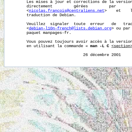
       Les mises à jour et corrections de la version
       directement         gérées         par       
       <
nicolas.francois@centraliens.net
>    et    l
       traduction de Debian.

       Veuillez  signaler  toute  erreur   de   trad
       <
debian-l10n-french@lists.debian.org
> ou par 
       paquet manpages-fr.

       Vous pouvez toujours avoir accès à la version
       en utilisant la commande « 
man -L C
<section