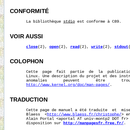
CONFORMITÉ
       La bibliothèque 
stdio
 est conforme à C89.

VOIR AUSSI
close
(2), 
open
(2), 
read
(2), 
write
(2), 
stdout
COLOPHON
       Cette  page  fait  partie  de  la  publicati
       Linux. Une description du projet et des instr
       anomalies       peuvent       être       trou
http://www.kernel.org/doc/man-pages/
.

TRADUCTION
       Cette page de manuel a été traduite  et  mise
       Blaess  <
http://www.blaess.fr/christophe/
> e
       Alain Portal <aportal AT univ-montp2 DOT fr> 
       disposition sur 
http://manpagesfr.free.fr/
.
