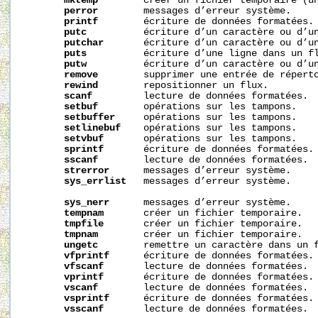
mktemp
        créer un fichier temporaire (un
perror
        messages d’erreur système.

printf
        écriture de données formatées.

putc
          écriture d’un caractère ou d’un
putchar
       écriture d’un caractère ou d’un
puts
          écriture d’une ligne dans un fl
putw
          écriture d’un caractère ou d’un
remove
        supprimer une entrée de réperto
rewind
        repositionner un flux.

scanf
         lecture de données formatées.

setbuf
        opérations sur les tampons.

setbuffer
     opérations sur les tampons.

setlinebuf
    opérations sur les tampons.

setvbuf
       opérations sur les tampons.

sprintf
       écriture de données formatées.

sscanf
        lecture de données formatées.

strerror
      messages d’erreur système.

sys_errlist
   messages d’erreur système.

sys_nerr
      messages d’erreur système.

tempnam
       créer un fichier temporaire.

tmpfile
       créer un fichier temporaire.

tmpnam
        créer un fichier temporaire.

ungetc
        remettre un caractère dans un f
vfprintf
      écriture de données formatées.

vfscanf
       lecture de données formatées.

vprintf
       écriture de données formatées.

vscanf
        lecture de données formatées.

vsprintf
      écriture de données formatées.

vsscanf
       lecture de données formatées.
