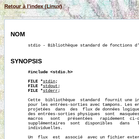
Retour à l'index (Linux)
NOM
       stdio - Bibliothèque standard de fonctions d’
SYNOPSIS
#include
<stdio.h>
FILE
*
stdin
;
FILE
*
stdout
;
FILE
*
stderr
;
       Cette  bibliothèque  standard  fournit une in
       pour les entrées-sorties avec tampons. Les en
       projetées  dans  des  flux de données logique
       des entrées-sorties physiques  sont  masquées
       macros   sont   présentées   rapidement  ci-d
       supplémentaires  sont  disponibles   dans   l
       individuelles.

       Un  flux  est  associé  avec un fichier exter