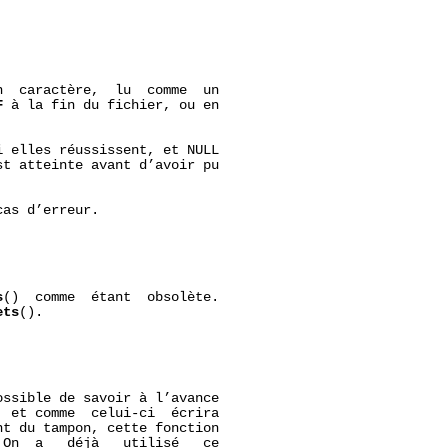
n  caractère,  lu  comme  un

F
 à la fin du fichier, ou en

i elles réussissent, et NULL

t atteinte avant d’avoir pu

cas d’erreur.

s
()  comme  étant  obsolète.

ets
().

ssible de savoir à l’avance

, et comme  celui-ci  écrira

t du tampon, cette fonction

On  a   déjà   utilisé   ce
