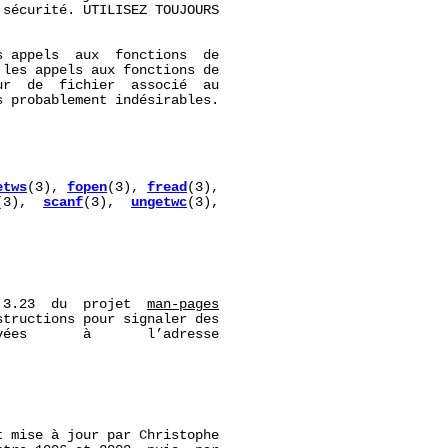
sécurité. UTILISEZ TOUJOURS

 appels  aux  fonctions  de

 les appels aux fonctions de

r  de  fichier  associé  au

 probablement indésirables.

etws
(3), 
fopen
(3), 
fread
(3),

(3),  
scanf
(3),  
ungetwc
(3),

 3.23  du  projet  
man-pages
tructions pour signaler des

ées       à       l’adresse

 mise à jour par Christophe
