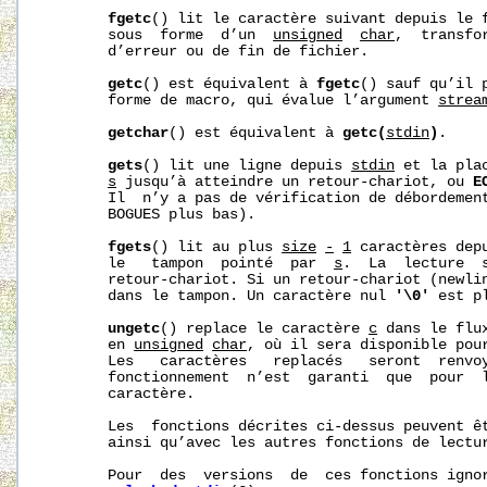
fgetc
() lit le caractère suivant depuis le 
       sous  forme  d’un  
unsigned
char
,  transfo
       d’erreur ou de fin de fichier.

getc
() est équivalent à 
fgetc
() sauf qu’il 
       forme de macro, qui évalue l’argument 
strea
getchar
() est équivalent à 
getc(
stdin
)
.

gets
() lit une ligne depuis 
stdin
 et la pla
s
 jusqu’à atteindre un retour-chariot, ou 
E
       Il  n’y a pas de vérification de débordement
       BOGUES plus bas).

fgets
() lit au plus 
size
-
1
 caractères dep
       le   tampon  pointé  par  
s
.  La  lecture  
       retour-chariot. Si un retour-chariot (newlin
       dans le tampon. Un caractère nul 
'\0'
 est p
ungetc
() replace le caractère 
c
 dans le flu
       en 
unsigned
char
, où il sera disponible pour
       Les   caractères   replacés   seront  renvoy
       fonctionnement  n’est  garanti  que  pour  l
       caractère.

       Les  fonctions décrites ci-dessus peuvent êt
       ainsi qu’avec les autres fonctions de lectu
       Pour  des  versions  de  ces fonctions ignor