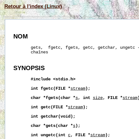
Retour à l'index (Linux)
NOM
       gets,  fgetc, fgets, getc, getchar, ungetc -
       chaînes

SYNOPSIS
#include
<stdio.h>
int
fgetc(FILE
*
stream
);
char
*fgets(char
*
s
,
int
size
,
FILE
*
stream
int
getc(FILE
*
stream
);
int
getchar(void);
char
*gets(char
*
s
);
int
ungetc(int
c
,
FILE
*
stream
);