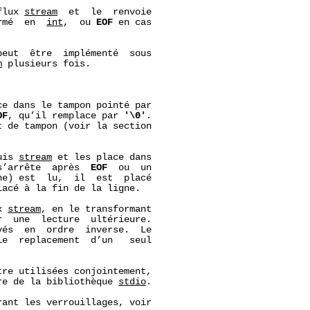
flux 
stream
  et  le  renvoie

rmé  en  
int
,  ou 
EOF
 en cas

peut  être  implémenté  sous

m
 plusieurs fois.

ce dans le tampon pointé par

OF
, qu’il remplace par 
'\0'
.

 de tampon (voir la section

uis 
stream
 et les place dans

s’arrête  après  
EOF
  ou  un

e) est  lu,  il  est  placé

lacé à la fin de la ligne.

x 
stream
, en le transformant

  une  lecture  ultérieure.

és  en  ordre  inverse.  Le

e  replacement  d’un   seul

re utilisées conjointement,

re de la bibliothèque 
stdio
.

ant les verrouillages, voir
