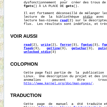
       dysfonctionnement  pour  créer des trous de 
fgets
() À LA PLACE DE 
gets
().

       Il est fortement déconseillé de mélanger les
       lecture  de  la  bibliothèque  
stdio
  avec 
       lecture bas-niveau 
read
(2) sur le descripteu
       flux.  Les résultats sont indéfinis, et très
VOIR AUSSI
read
(2), 
write
(2), 
ferror
(3), 
fgetwc
(3), 
fg
fseek
(3),   
getline
(3),  
getwchar
(3),  
puts
unlocked_stdio
(3)

COLOPHON
       Cette page fait partie de  la  publication 
       Linux.  Une description du projet et des ins
       anomalies      peuvent      être       trouv
http://www.kernel.org/doc/man-pages/
.

TRADUCTION
       Cette  page  de  manuel  a  été  traduite et