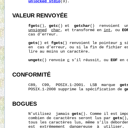
unlocked_stdio
(3).

VALEUR RENVOYÉE
fgetc
(), 
getc
() et  
getchar
()  renvoient  u
unsigned
char
, et transformé en 
int
, ou 
EO
       cas d’erreur.

gets
() et 
fgets
() renvoient le pointeur 
s
 s
       en  cas d’erreur, ou si la fin de fichier es
       lire au moins un caractère.

ungetc
() renvoie 
c
 s’il réussit, ou 
EOF
 en 
CONFORMITÉ
       C89,  C99,  POSIX.1-2001.  LSB  marque  
get
       POSIX.1-2008 supprime la spécification de 
g
BOGUES
       N’utilisez  jamais 
gets
(). Comme il est impo
       combien de caractères seront lus par 
gets
()
       tous les caractères lus, même s’ils déborden
       est  extrêmement  dangereuse  à  utiliser.  