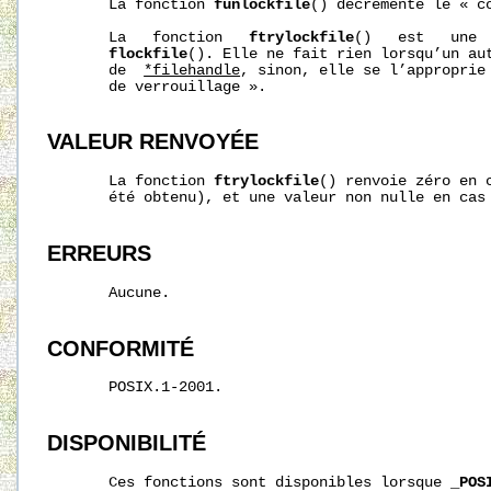
       La fonction 
funlockfile
() décrémente le « co
       La   fonction   
ftrylockfile
()   est   une 
flockfile
(). Elle ne fait rien lorsqu’un aut
       de  
*filehandle
, sinon, elle se l’approprie 
       de verrouillage ».

VALEUR RENVOYÉE
       La fonction 
ftrylockfile
() renvoie zéro en c
       été obtenu), et une valeur non nulle en cas 
ERREURS
       Aucune.

CONFORMITÉ
       POSIX.1-2001.

DISPONIBILITÉ
       Ces fonctions sont disponibles lorsque 
_POS