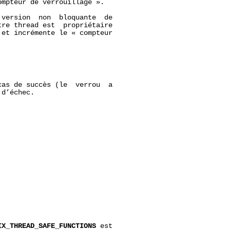
mpteur de verrouillage ».

 version  non  bloquante  de

re thread est  propriétaire

et incrémente le « compteur

as de succès (le  verrou  a

d’échec.

IX_THREAD_SAFE_FUNCTIONS
 est
