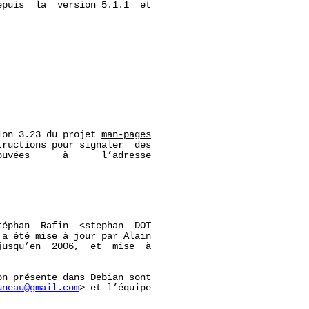
puis  la  version 5.1.1  et

ion 3.23 du projet 
man-pages
ructions pour signaler  des

uvées      à      l’adresse

éphan  Rafin  <stephan  DOT

a été mise à jour par Alain

usqu’en  2006,  et  mise  à

n présente dans Debian sont

uneau@gmail.com
> et l’équipe
