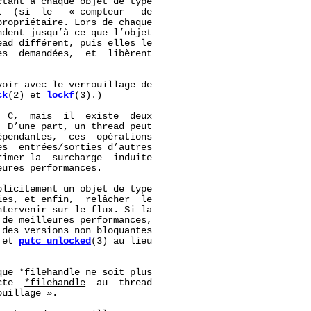
tant à chaque objet de type

  (si  le   « compteur   de

ropriétaire. Lors de chaque

dent jusqu’à ce que l’objet

ad différent, puis elles le

s  demandées,  et  libèrent

oir avec le verrouillage de

ck
(2) et 
lockf
(3).)

 C,  mais  il  existe  deux

 D’une part, un thread peut

pendantes,  ces  opérations

s  entrées/sorties d’autres

imer la  surcharge  induite

ures performances.

licitement un objet de type

es, et enfin,  relâcher  le

tervenir sur le flux. Si la

de meilleures performances,

des versions non bloquantes

 et 
putc_unlocked
(3) au lieu

que 
*filehandle
 ne soit plus

cte  
*filehandle
  au  thread

uillage ».
