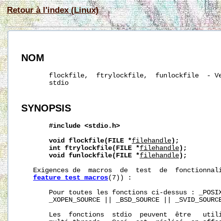
Retour à l'index (Linux)
NOM
       flockfile,  ftrylockfile,  funlockfile  - Ve
       stdio

SYNOPSIS
#include
<stdio.h>
void
flockfile(FILE
*
filehandle
);
int
ftrylockfile(FILE
*
filehandle
);
void
funlockfile(FILE
*
filehandle
);
   Exigences de  macros  de  test  de  fonctionnali
feature_test_macros
(7)) :

       Pour toutes les fonctions ci-dessus : _POSIX
       _XOPEN_SOURCE || _BSD_SOURCE || _SVID_SOURCE
       Les  fonctions  stdio  peuvent  être   utili