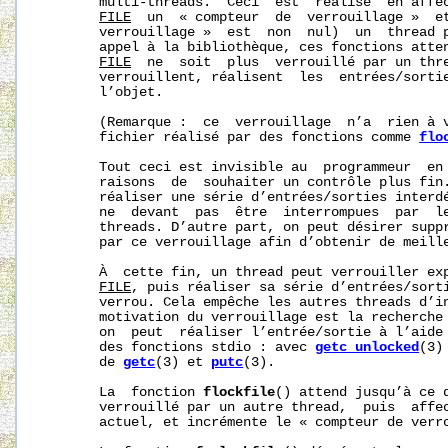
       multi-threads.  Ceci  est  réalisé  en affec
FILE
  un  « compteur  de  verrouillage »  et
       verrouillage »  est  non  nul)  un  thread p
       appel à la bibliothèque, ces fonctions atten
FILE
  ne  soit  plus  verrouillé par un thre
       verrouillent, réalisent  les  entrées/sortie
       l’objet.

       (Remarque :  ce  verrouillage  n’a  rien à v
       fichier réalisé par des fonctions comme 
flo
       Tout ceci est invisible au  programmeur  en 
       raisons  de  souhaiter un contrôle plus fin.
       réaliser une série d’entrées/sorties interdé
       ne  devant  pas  être  interrompues  par  le
       threads. D’autre part, on peut désirer suppr
       par ce verrouillage afin d’obtenir de meille
       À  cette fin, un thread peut verrouiller exp
FILE
, puis réaliser sa série d’entrées/sorti
       verrou. Cela empêche les autres threads d’in
       motivation du verrouillage est la recherche 
       on  peut  réaliser l’entrée/sortie à l’aide 
       des fonctions stdio : avec 
getc_unlocked
(3)
       de 
getc
(3) et 
putc
(3).

       La  fonction 
flockfile
() attend jusqu’à ce 
       verrouillé par un autre thread,  puis  affe
       actuel, et incrémente le « compteur de verro