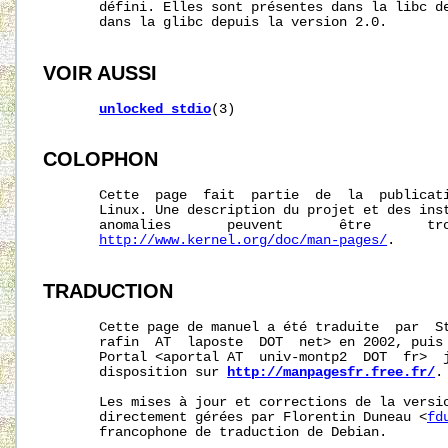
       défini. Elles sont présentes dans la libc de
       dans la glibc depuis la version 2.0.

VOIR AUSSI
unlocked_stdio
(3)

COLOPHON
       Cette  page  fait  partie  de  la  publicat
       Linux. Une description du projet et des inst
       anomalies       peuvent       être       tro
http://www.kernel.org/doc/man-pages/
.

TRADUCTION
       Cette page de manuel a été traduite  par  St
       rafin  AT  laposte  DOT  net> en 2002, puis 
       Portal <aportal AT  univ-montp2  DOT  fr>  j
       disposition sur 
http://manpagesfr.free.fr/
.

       Les mises à jour et corrections de la versio
       directement gérées par Florentin Duneau <
fd
       francophone de traduction de Debian.
