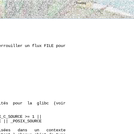
Loading
rrouiller un flux FILE pour

tés  pour  la  glibc  (voir

_C_SOURCE >= 1 ||

 || _POSIX_SOURCE

sées   dans   un   contexte
