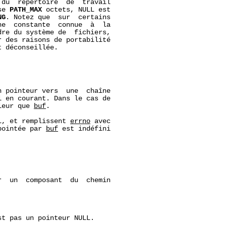
du  répertoire  de  travail

se 
PATH_MAX
 octets, NULL est

NG
. Notez que  sur  certains

e  constante  connue  à  la

re du système de  fichiers,

r des raisons de portabilité

t déconseillée.

 pointeur vers  une  chaîne

 en courant. Dans le cas de

leur que 
buf
.

L, et remplissent 
errno
 avec

pointée par 
buf
 est indéfini

  un  composant  du  chemin

st pas un pointeur NULL.
