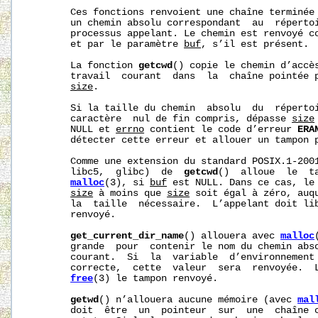
       Ces fonctions renvoient une chaîne terminée 
       un chemin absolu correspondant  au  répertoi
       processus appelant. Le chemin est renvoyé co
       et par le paramètre 
buf
, s’il est présent.

       La fonction 
getcwd
() copie le chemin d’accès
       travail  courant  dans  la  chaîne pointée 
size
.

       Si la taille du chemin  absolu  du  répertoi
       caractère  nul de fin compris, dépasse 
size
       NULL et 
errno
 contient le code d’erreur 
ERA
       détecter cette erreur et allouer un tampon p
       Comme une extension du standard POSIX.1-2001
       libc5,  glibc)  de  
getcwd
()  alloue  le  ta
malloc
(3), si 
buf
 est NULL. Dans ce cas, le 
size
 à moins que 
size
 soit égal à zéro, auq
       la  taille  nécessaire.  L’appelant doit li
       renvoyé.

get_current_dir_name
() allouera avec 
malloc
       grande  pour  contenir le nom du chemin abso
       courant.  Si  la  variable  d’environnement
       correcte,  cette  valeur  sera  renvoyée.  L
free
(3) le tampon renvoyé.

getwd
() n’allouera aucune mémoire (avec 
mal
       doit  être  un  pointeur  sur  une  chaîne 