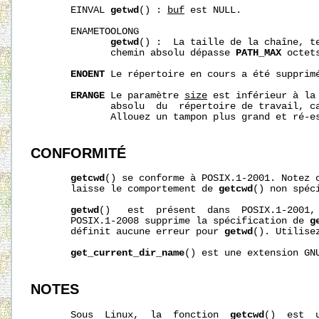
       EINVAL 
getwd
() : 
buf
 est NULL.

       ENAMETOOLONG

getwd
() :  La taille de la chaîne, te
              chemin absolu dépasse 
PATH_MAX
 octets
ENOENT
 Le répertoire en cours a été supprimé
ERANGE
 Le paramètre 
size
 est inférieur à la 
              absolu  du  répertoire de travail, ca
              Allouez un tampon plus grand et ré-es
CONFORMITÉ
getcwd
() se conforme à POSIX.1-2001. Notez c
       laisse le comportement de 
getcwd
() non spéc
getwd
()   est  présent  dans  POSIX.1-2001, 
       POSIX.1-2008 supprime la spécification de 
g
       définit aucune erreur pour 
getwd
(). Utilise
get_current_dir_name
() est une extension GNU
NOTES
       Sous  Linux,  la  fonction  
getcwd
()  est  