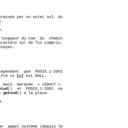
rminée par un octet nul, du

.

.

longueur du nom  du  chemin

ractère nul de fin compris.

sayez.

ependant  que  POSIX.1-2001

ifié si 
buf
 est NULL.

 mais  marquée  « LEGACY ».

etwd
()  et  POSIX.1-2001  ne

z 
getcwd
() à la place.

.

un  appel système (depuis le
