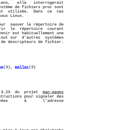
ens,   elle   interrogerait

stème de fichiers proc sont

t  utilisée.  Dans  ce  cas

sous Linux.

ur  sauver le répertoire de

ir  le  répertoire  courant

venir est habituellement une

out sur  d’autres  systèmes

de descripteurs de fichier.

ee
(3), 
malloc
(3)

 3.23  du  projet  
man-pages
tructions pour signaler des

ées       à       l’adresse
