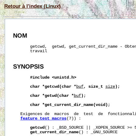
Retour à l'index (Linux)
NOM
       getcwd,  getwd, get_current_dir_name - Obten
       travail

SYNOPSIS
#include
<unistd.h>
char
*getcwd(char
*
buf
,
size_t
size
);
char
*getwd(char
*
buf
);
char
*get_current_dir_name(void);
   Exigences de  macros  de  test  de  fonctionnali
feature_test_macros
(7)) :

getcwd
() : _BSD_SOURCE || _XOPEN_SOURCE >= 5
get_current_dir_name
() : _GNU_SOURCE
