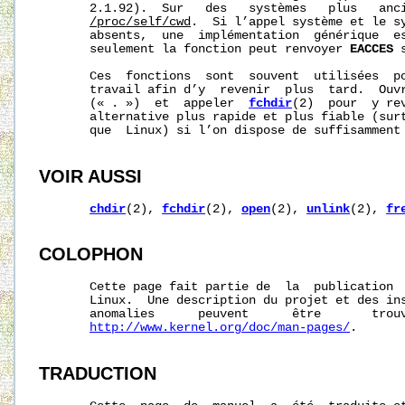
       2.1.92).  Sur   des   systèmes   plus   anci
/proc/self/cwd
.  Si l’appel système et le sy
       absents,  une  implémentation  générique  es
       seulement la fonction peut renvoyer 
EACCES
 
       Ces  fonctions  sont  souvent  utilisées  po
       travail afin d’y  revenir  plus  tard.  Ouvr
       (« . »)  et  appeler  
fchdir
(2)  pour  y re
       alternative plus rapide et plus fiable (surt
       que  Linux) si l’on dispose de suffisamment 
VOIR AUSSI
chdir
(2), 
fchdir
(2), 
open
(2), 
unlink
(2), 
fr
COLOPHON
       Cette page fait partie de  la  publication 
       Linux.  Une description du projet et des ins
       anomalies      peuvent      être       trouv
http://www.kernel.org/doc/man-pages/
.

TRADUCTION