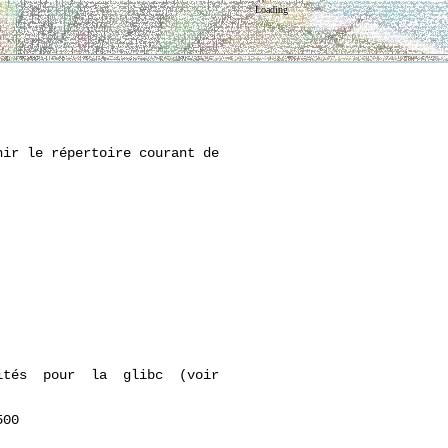
Loading
ir le répertoire courant de

tés  pour  la  glibc  (voir

00
