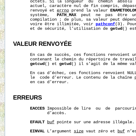
       octets. Si la longueur  du  chemin  absolu  
       actuel, caractère nul de fin compris, dépas
       renvoyé et 
errno
 prend la valeur 
ENAMETOOLO
       système,   
PATH_MAX
  peut  ne  pas  être  un
       compilation ; de plus, sa valeur peut dépend
       voire être illimitée, voir 
pathconf
(3). Pou
       et de sécurité, l’utilisation de 
getwd
() es
VALEUR RENVOYÉE
       En cas de succès, ces fonctions renvoient un
       contenant le chemin du répertoire de travail
getcwd
() et 
getwd
() il s’agit de la même va
       En cas d’échec, ces fonctions renvoient NUL
       le  code d’erreur. Le contenu de la chaîne 
       en cas d’erreur.

ERREURS
EACCES
 Impossible de lire  ou  de  parcourir
              d’accès.

EFAULT
buf
 pointe sur une adresse illégale.

EINVAL
 L’argument 
size
 vaut zéro et 
buf
 n’e