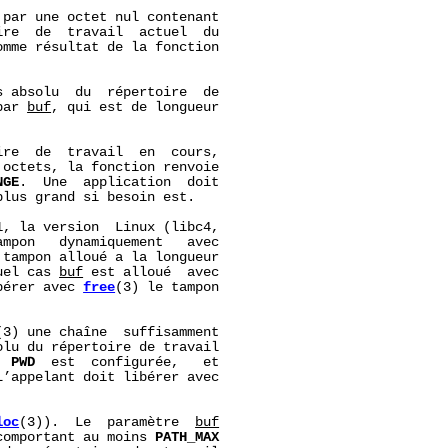
par une octet nul contenant

re  de  travail  actuel  du

mme résultat de la fonction

 absolu  du  répertoire  de

par 
buf
, qui est de longueur

re  de  travail  en  cours,

 octets, la fonction renvoie

NGE
.  Une  application  doit

lus grand si besoin est.

, la version  Linux (libc4,

mpon   dynamiquement   avec

tampon alloué a la longueur

uel cas 
buf
 est alloué  avec

bérer avec 
free
(3) le tampon

(3) une chaîne  suffisamment

lu du répertoire de travail

  
PWD
  est  configurée,   et

’appelant doit libérer avec

loc
(3)).  Le  paramètre  
buf
comportant au moins 
PATH_MAX