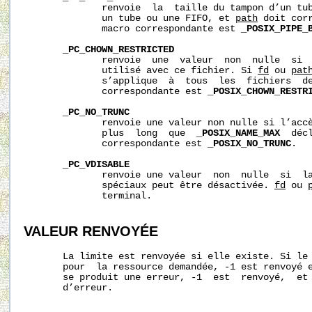
              renvoie  la  taille du tampon d’un tu
              un tube ou une FIFO, et 
path
 doit corr
              macro correspondante est 
_POSIX_PIPE_
_PC_CHOWN_RESTRICTED
              renvoie  une  valeur  non  nulle  si 
              utilisé avec ce fichier. Si 
fd
 ou 
pat
              s’applique  à  tous  les  fichiers  de
              correspondante est 
_POSIX_CHOWN_RESTR
_PC_NO_TRUNC
              renvoie une valeur non nulle si l’accè
              plus  long  que  
_POSIX_NAME_MAX
  déc
              correspondante est 
_POSIX_NO_TRUNC
.

_PC_VDISABLE
              renvoie une valeur  non  nulle  si  la
              spéciaux peut être désactivée. 
fd
 ou 
              terminal.

VALEUR RENVOYÉE
       La limite est renvoyée si elle existe. Si le 
       pour  la ressource demandée, -1 est renvoyé 
       se produit une erreur, -1  est  renvoyé,  et
       d’erreur.
