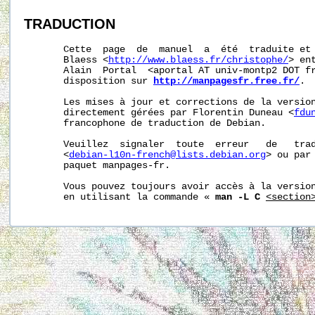
TRADUCTION
       Cette  page  de  manuel  a  été  traduite et 
       Blaess <
http://www.blaess.fr/christophe/
> en
       Alain  Portal  <aportal AT univ-montp2 DOT fr
       disposition sur 
http://manpagesfr.free.fr/
.

       Les mises à jour et corrections de la version
       directement gérées par Florentin Duneau <
fdu
       francophone de traduction de Debian.

       Veuillez  signaler  toute  erreur   de   trad
       <
debian-l10n-french@lists.debian.org
> ou par 
       paquet manpages-fr.

       Vous pouvez toujours avoir accès à la version
       en utilisant la commande « 
man -L C
<section