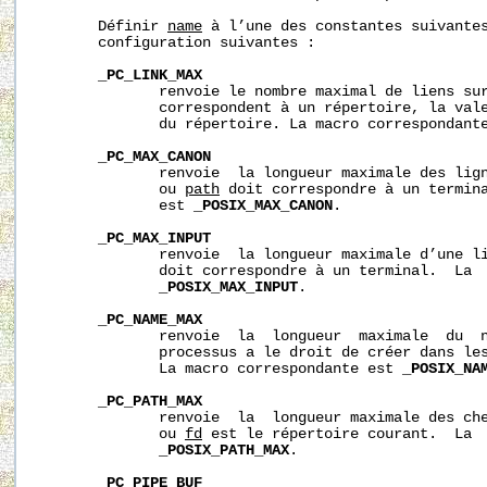
       Définir 
name
 à l’une des constantes suivantes
       configuration suivantes :

_PC_LINK_MAX
              renvoie le nombre maximal de liens su
              correspondent à un répertoire, la vale
              du répertoire. La macro correspondant
_PC_MAX_CANON
              renvoie  la longueur maximale des lig
              ou 
path
 doit correspondre à un termina
              est 
_POSIX_MAX_CANON
.

_PC_MAX_INPUT
              renvoie  la longueur maximale d’une l
              doit correspondre à un terminal.  La  
_POSIX_MAX_INPUT
.

_PC_NAME_MAX
              renvoie  la  longueur  maximale  du  n
              processus a le droit de créer dans le
              La macro correspondante est 
_POSIX_NA
_PC_PATH_MAX
              renvoie  la  longueur maximale des ch
              ou 
fd
 est le répertoire courant.  La  
_POSIX_PATH_MAX
.

_PC_PIPE_BUF