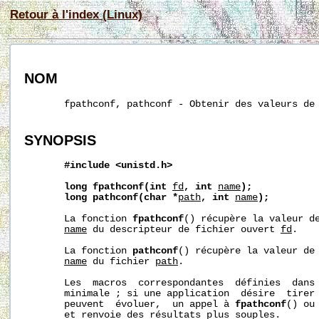
Retour à l'index (Linux)
NOM
       fpathconf, pathconf - Obtenir des valeurs de 
SYNOPSIS
#include
<unistd.h>
long
fpathconf(int
fd
,
int
name
);
long
pathconf(char
*
path
,
int
name
);
       La fonction 
fpathconf
() récupère la valeur de
name
 du descripteur de fichier ouvert 
fd
.

       La fonction 
pathconf
() récupère la valeur de 
name
 du fichier 
path
.

       Les  macros  correspondantes  définies  dans
       minimale ; si une application  désire  tirer 
       peuvent  évoluer,  un appel à 
fpathconf
() ou
       et renvoie des résultats plus souples.
