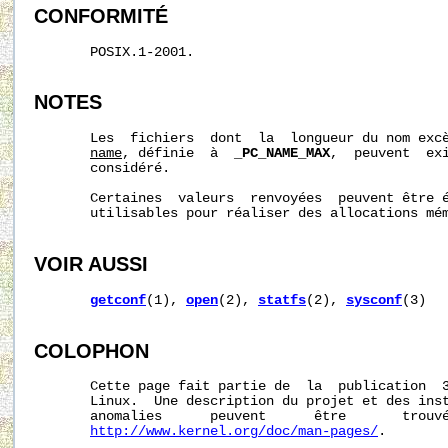
CONFORMITÉ
       POSIX.1-2001.

NOTES
       Les  fichiers  dont  la  longueur du nom excè
name
, définie  à  
_PC_NAME_MAX
,  peuvent  exi
       considéré.

       Certaines  valeurs  renvoyées  peuvent être é
       utilisables pour réaliser des allocations mém
VOIR AUSSI
getconf
(1), 
open
(2), 
statfs
(2), 
sysconf
(3)

COLOPHON
       Cette page fait partie de  la  publication  
       Linux.  Une description du projet et des inst
       anomalies      peuvent      être       trouvé
http://www.kernel.org/doc/man-pages/
.
