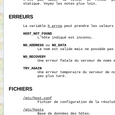
       statique. Voyez les notes plus loin.

ERREURS
       La variable 
h_errno
 peut prendre les valeurs 
HOST_NOT_FOUND
              L’hôte indiqué est inconnu.

NO_ADDRESS
 ou 
NO_DATA
              Le nom est valide mais ne possède pas 
NO_RECOVERY
              Une erreur fatale du serveur de noms e
TRY_AGAIN
              Une erreur temporaire du serveur de no
              peu plus tard.

FICHIERS
/etc/host.conf
              Fichier de configuration de la résolut
/etc/hosts
              Base de données des hôtes.
