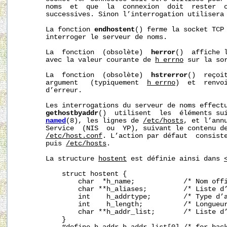
       noms  et  que  la  connexion  doit  rester  o
       successives. Sinon l’interrogation utilisera 
       La fonction 
endhostent
() ferme la socket TCP 
       interroger le serveur de noms.

       La  fonction  (obsolète)  
herror
()  affiche l
       avec la valeur courante de 
h_errno
 sur la so
       La  fonction  (obsolète)  
hstrerror
()  reçoit
       argument   (typiquement  
h_errno
)  et  renvoi
       d’erreur.

       Les interrogations du serveur de noms effect
gethostbyaddr
()  utilisent  les  éléments sui
named
(8), les lignes de 
/etc/hosts
, et l’annu
       Service  (NIS  ou  YP), suivant le contenu d
/etc/host.conf
. L’action par défaut  consist
       puis 
/etc/hosts
.

       La structure 
hostent
 est définie ainsi dans 
           struct hostent {

               char  *h_name;            /* Nom offi
               char **h_aliases;         /* Liste d’
               int    h_addrtype;        /* Type d’a
               int    h_length;          /* Longueur
               char **h_addr_list;       /* Liste d’
           }
