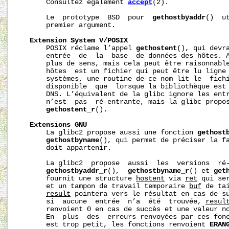
       Consultez également 
accept
(2).

       Le  prototype  BSD  pour  
gethostbyaddr
()  u
       premier argument.

Extension
System
V/POSIX
       POSIX réclame l’appel 
gethostent
(), qui devra
       entrée  de  la  base  de données des hôtes. A
       plus de sens, mais cela peut être raisonnable
       hôtes  est un fichier qui peut être lu ligne 
       systèmes, une routine de ce nom lit le  fich
       disponible  que  lorsque la bibliothèque est 
       DNS. L’équivalent de la glibc ignore les entr
       n’est  pas  ré-entrante, mais la glibc propos
gethostent_r
().

Extensions
GNU
       La glibc2 propose aussi une fonction 
gethost
gethostbyname
(), qui permet de préciser la fa
       doit appartenir.

       La glibc2  propose  aussi  les  versions  ré
gethostbyaddr_r
(),  
gethostbyname_r
() et 
get
       fournit une structure 
hostent
 via 
ret
 qui se
       et un tampon de travail temporaire 
buf
 de ta
result
 pointera vers le résultat en cas de su
       si  aucune  entrée  n’a  été  trouvée, 
resul
       renvoient 0 en cas de succès et une valeur no
       En  plus  des  erreurs renvoyées par ces fon
       est trop petit, les fonctions renvoient 
ERAN