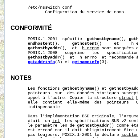
/etc/nsswitch.conf
              Configuration du service de noms.

CONFORMITÉ
       POSIX.1-2001  spécifie  
gethostbyname
(), 
get
endhostent
(),     
gethostent
()     et     
h_
gethostbyaddr
(),  et  
h_errno
 sont marquées o
       POSIX.1-2008   supprime   les   spécificatio
gethostbyaddr
()  et  
h_errno
  et recommande à
getaddrinfo
(3) et 
getnameinfo
(3).

NOTES
       Les fonctions 
gethostbyname
() et 
gethostbyad
       pointeurs  sur  des données statiques suscept
       appel à l’autre. Copier la structure 
struct
       elle  contient  elle-même  des  pointeurs.  U
       indispensable.

       Dans l’implémentation BSD originale, l’argum
       était  un 
int
. Les spécifications SUS-v2 sont
       le paramètre 
len
 de 
gethostbyaddr
() comme ét
       est erroné car il doit obligatoirement être 
       pas toujours. POSIX.1-2001 le déclare 
sockle