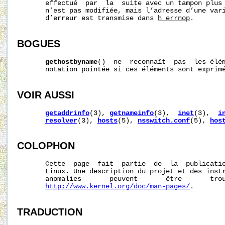
       effectué  par  la  suite avec un tampon plus
       n’est pas modifiée, mais l’adresse d’une vari
       d’erreur est transmise dans 
h_errnop
.

BOGUES
gethostbyname
()  ne  reconnaît  pas  les élém
       notation pointée si ces éléments sont exprimé
VOIR AUSSI
getaddrinfo
(3), 
getnameinfo
(3),  
inet
(3),  
i
resolver
(3), 
hosts
(5), 
nsswitch.conf
(5), 
hos
COLOPHON
       Cette  page  fait  partie  de  la  publicati
       Linux. Une description du projet et des instr
       anomalies       peuvent       être       trou
http://www.kernel.org/doc/man-pages/
.

TRADUCTION