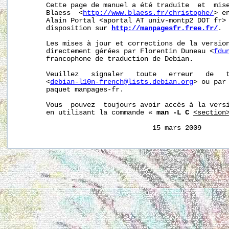
       Cette page de manuel a été traduite  et  mise
       Blaess  <
http://www.blaess.fr/christophe/
> e
       Alain Portal <aportal AT univ-montp2 DOT fr> 
       disposition sur 
http://manpagesfr.free.fr/
.

       Les mises à jour et corrections de la version
       directement gérées par Florentin Duneau <
fdu
       francophone de traduction de Debian.

       Veuillez   signaler   toute   erreur   de   t
       <
debian-l10n-french@lists.debian.org
> ou par 
       paquet manpages-fr.

       Vous  pouvez  toujours avoir accès à la versi
       en utilisant la commande « 
man -L C
<section