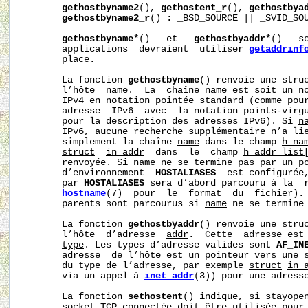
gethostbyname2
(), 
gethostent_r
(), 
gethostbya
gethostbyname2_r
() : _BSD_SOURCE || _SVID_SOU
gethostbyname*
()   et   
gethostbyaddr*
()   s
       applications  devraient  utiliser 
getaddrinf
       place.

       La fonction 
gethostbyname
() renvoie une stru
       l’hôte  
name
.  La  chaîne 
name
 est soit un no
       IPv4 en notation pointée standard (comme pou
       adresse  IPv6  avec  la notation points-virgu
       pour la description des adresses IPv6). Si 
n
       IPv6, aucune recherche supplémentaire n’a li
       simplement la chaîne 
name
 dans le champ 
h_na
struct
in_addr
  dans  le  champ 
h_addr_list
       renvoyée. Si 
name
 ne se termine pas par un po
       d’environnement  
HOSTALIASES
  est configurée,
       par 
HOSTALIASES
 sera d’abord parcouru à la  
hostname
(7)  pour  le  format  du  fichier). 
       parents sont parcourus si 
name
 ne se termine 
       La fonction 
gethostbyaddr
() renvoie une stru
       l’hôte  d’adresse  
addr
.  Cette  adresse est
type
. Les types d’adresse valides sont 
AF_IN
       adresse  de l’hôte est un pointeur vers une s
       du type de l’adresse, par exemple 
struct
in_
       via un appel à 
inet_addr
(3)) pour une adress
       La fonction 
sethostent
() indique, si 
stayope
       socket TCP connectée doit être utilisée pour 