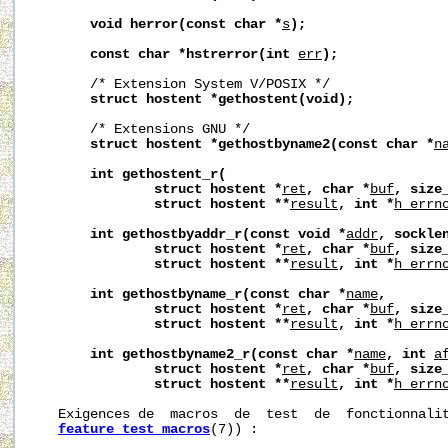
void
herror(const
char
*
s
);
const
char
*hstrerror(int
err
);
       /* Extension System V/POSIX */

struct
hostent
*gethostent(void);
       /* Extensions GNU */

struct
hostent
*gethostbyname2(const
char
*
n
int
gethostent_r(
struct
hostent
*
ret
,
char
*
buf
,
size
struct
hostent
**
result
,
int
*
h_errn
int
gethostbyaddr_r(const
void
*
addr
,
sockle
struct
hostent
*
ret
,
char
*
buf
,
size
struct
hostent
**
result
,
int
*
h_errn
int
gethostbyname_r(const
char
*
name
,
struct
hostent
*
ret
,
char
*
buf
,
size
struct
hostent
**
result
,
int
*
h_errn
int
gethostbyname2_r(const
char
*
name
,
int
a
struct
hostent
*
ret
,
char
*
buf
,
size
struct
hostent
**
result
,
int
*
h_errn
   Exigences de  macros  de  test  de  fonctionnalit
feature_test_macros
(7)) :
