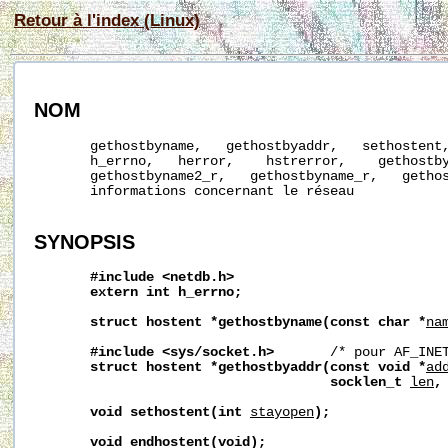
Retour à l'index (Linux)
NOM
       gethostbyname,   gethostbyaddr,   sethostent,
       h_errno,   herror,    hstrerror,    gethostby
       gethostbyname2_r,   gethostbyname_r,   gethos
       informations concernant le réseau

SYNOPSIS
#include
<netdb.h>
extern
int
h_errno;
struct
hostent
*gethostbyname(const
char
*
na
#include
<sys/socket.h>
       /* pour AF_INET
struct
hostent
*gethostbyaddr(const
void
*
ad
socklen_t
len
,
void
sethostent(int
stayopen
);
void
endhostent(void);