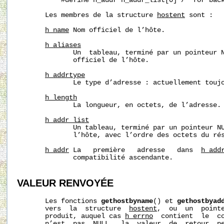
           #define h_addr h_addr_list[0] /* for back
       Les membres de la structure 
hostent
 sont :

h_name
 Nom officiel de l’hôte.

h_aliases
              Un  tableau, terminé par un pointeur N
              officiel de l’hôte.

h_addrtype
              Le type d’adresse : actuellement touj
h_length
              La longueur, en octets, de l’adresse.

h_addr_list
              Un tableau, terminé par un pointeur NU
              l’hôte, avec l’ordre des octets du rés
h_addr
 La   première   adresse   dans  
h_add
              compatibilité ascendante.

VALEUR RENVOYÉE
       Les fonctions 
gethostbyname
() et 
gethostbyad
       vers  la  structure  
hostent
,  ou  un  pointe
       produit, auquel cas 
h_errno
  contient  le  co
       n’est  pas  NULL,  la  valeur  de  retour  pe