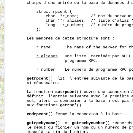
       champs d’une entrée de la base de données d’u
           struct rpcent {

               char  *r_name;     /* nom du serveur 
               char **r_aliases;  /* liste d’alias *
               long   r_number;   /* numéro de progr
           };

       Les membres de cette structure sont :

r_name
      The name of the server for th
r_aliases
   Une liste, terminée par NULL,
                       programme RPC.

r_number
    Le numéro de programme RPC po
getrpcent
()  lit  l’entrée suivante de la bas
       si nécessaire.

       La fonction 
setrpcent
() ouvre une connexion à
       définit  l’entrée suivante avec la première 
       nul, alors la connexion à la base n’est pas f
       aux fonctions 
getrpc*
().

endrpcent
() ferme la connexion à la base..

getrpcbyname
()  et 
getrpcbynumber
() recherche
       le début du fichier un nom ou un numéro de pr
       jusqu’à la fin du fichier.
