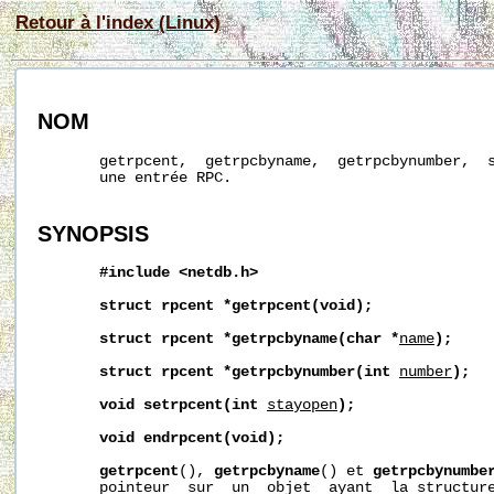
Retour à l'index (Linux)
NOM
       getrpcent,  getrpcbyname,  getrpcbynumber,  s
       une entrée RPC.

SYNOPSIS
#include
<netdb.h>
struct
rpcent
*getrpcent(void);
struct
rpcent
*getrpcbyname(char
*
name
);
struct
rpcent
*getrpcbynumber(int
number
);
void
setrpcent(int
stayopen
);
void
endrpcent(void);
getrpcent
(), 
getrpcbyname
() et 
getrpcbynumbe
       pointeur  sur  un  objet  ayant  la structure