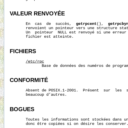
VALEUR RENVOYÉE
       En  cas  de  succès,  
getrpcent
(),  
getrpcby
       renvoient un pointeur vers une structure sta
       Un  pointeur  NULL est renvoyé si une erreur 
       fichier est atteinte.

FICHIERS
/etc/rpc
              Base de données des numéros de program
CONFORMITÉ
       Absent de POSIX.1-2001.  Présent  sur  les  s
       beaucoup d’autres.

BOGUES
       Toutes les informations sont stockées dans un
       donc être copiées si on désire les conserver.