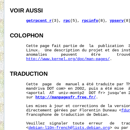
VOIR AUSSI
getrpcent_r
(3), 
rpc
(5), 
rpcinfo
(8), 
ypserv
(8)
COLOPHON
       Cette page fait partie de  la  publication  
       Linux.  Une description du projet et des inst
       anomalies      peuvent      être       trouvé
http://www.kernel.org/doc/man-pages/
.

TRADUCTION
       Cette  page  de  manuel a été traduite par Th
       mandriva DOT com> en 2002, puis a été mise  à
       <aportal  AT  univ-montp2  DOT fr> jusqu’en 2
       sur 
http://manpagesfr.free.fr/
.

       Les mises à jour et corrections de la version
       directement gérées par Florentin Duneau <
fdu
       francophone de traduction de Debian.

       Veuillez  signaler  toute  erreur   de   trad
       <
debian-l10n-french@lists.debian.org
> ou par 