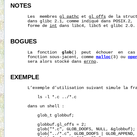
NOTES
       Les  membres 
gl_pathc
 et 
gl_offs
 de la struc
       dans glibc 2.1, comme indiqué dans POSIX.2,  
       forme de 
int
 dans libc4, libc5 et glibc 2.0.

BOGUES
       La  fonction  
glob
()  peut  échouer  en  cas 
       fonction sous-jacent, comme 
malloc
(3) ou 
ope
       sera alors stocké dans 
errno
.

EXEMPLE
       L’exemple d’utilisation suivant simule la fra
           ls -l *.c ../*.c

       dans un shell :

           glob_t globbuf;

           globbuf.gl_offs = 2;

           glob("*.c", GLOB_DOOFS, NULL, &globbuf);

           glob("../*.c", GLOB_DOOFS | GLOB_APPEND, 