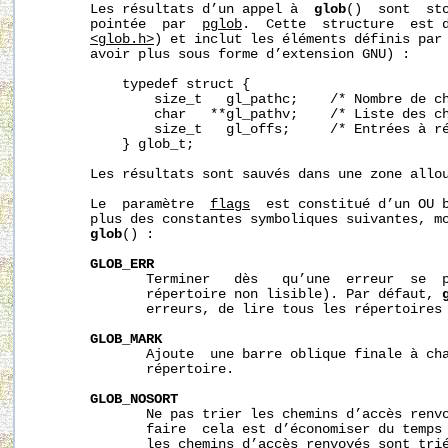
       Les résultats d’un appel à  
glob
()  sont  sto
       pointée  par  
pglob
.  Cette  structure  est 
<glob.h>
) et inclut les éléments définis par 
       avoir plus sous forme d’extension GNU) :

           typedef struct {

               size_t   gl_pathc;    /* Nombre de ch
               char   **gl_pathv;    /* Liste des ch
               size_t   gl_offs;     /* Entrées à r
           } glob_t;

       Les résultats sont sauvés dans une zone allou
       Le  paramètre  
flags
  est constitué d’un OU b
       plus des constantes symboliques suivantes, mo
glob
() :

GLOB_ERR
              Terminer   dès   qu’une  erreur  se  p
              répertoire non lisible). Par défaut, 
              erreurs, de lire tous les répertoires 
GLOB_MARK
              Ajoute  une barre oblique finale à cha
              répertoire.

GLOB_NOSORT
              Ne pas trier les chemins d’accès renvo
              faire  cela est d’économiser du temps 
              les chemins d’accès renvoyés sont trié