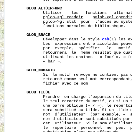
GLOB_ALTDIRFUNC
              Utiliser    les   fonctions   alterna
pglob->gl_readdir
,   
pglob->gl_opendi
pglob->gl_stat
  pour  l’accès au systè
              fonctions normales de bibliothèque.

GLOB_BRACE
              Développer dans le style 
csh
(1) les e
              Les  expressions entre accolades peuve
              par  exemple,  spécifier   le   motif 
              retournera  le  même résultat que qua
              utilisant les chaînes : « foo/ », « fo
              « bar ».

GLOB_NOMAGIC
              Si  le motif renvoyé ne contient pas d
              retourné comme seul mot correspondant,
              fichier avec ce nom.

GLOB_TILDE
              Prendre  en charge l’expansion du tild
              le seul caractère du motif, ou si un t
              une barre oblique (« / »), le répertoi
              sera substitué au tilde. Si un tilde e
              nom  d’utilisateur  (par exemple, « ~a
              nom d’utilisateur sont substitués par 
              cet  utilisateur. Si le nom d’utilisat
              le  répertoire  personnel  ne  peut  p