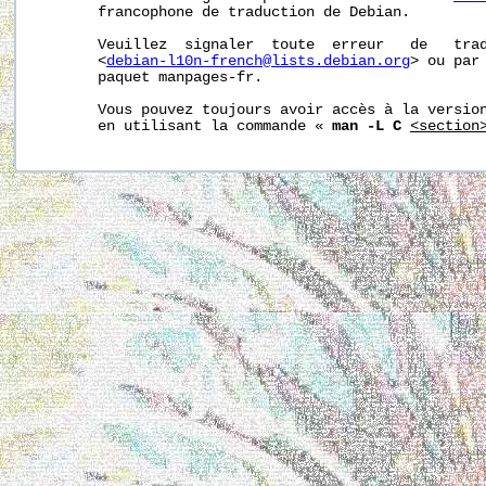
       francophone de traduction de Debian.

       Veuillez  signaler  toute  erreur   de   trad
       <
debian-l10n-french@lists.debian.org
> ou par 
       paquet manpages-fr.

       Vous pouvez toujours avoir accès à la version
       en utilisant la commande « 
man -L C
<section