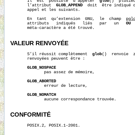
       Il  est  possible  d’appeler  
glob
()  plusieu
       l’attribut  
GLOB_APPEND
  doit  être indiqué 
       appel et les suivants.

       En  tant  qu’extension  GNU,  le  champ  
pgl
       attributs   indiqués   liés   par   un   
OU
 
       méta-caractère a été trouvé.

VALEUR RENVOYÉE
       S’il réussit complètement  
glob
()  renvoie  z
       renvoyées peuvent être :

GLOB_NOSPACE
              pas assez de mémoire,

GLOB_ABORTED
              erreur de lecture,

GLOB_NOMATCH
              aucune correspondance trouvée.

CONFORMITÉ
       POSIX.2, POSIX.1-2001.
