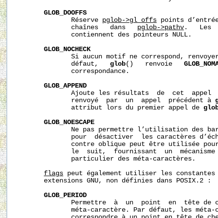
GLOB_DOOFFS
              Réserve 
pglob->gl_offs
 points d’entrée
              chaînes   dans   
pglob->pathv
.   Les  
              contiennent des pointeurs NULL.

GLOB_NOCHECK
              Si aucun motif ne correspond, renvoyer
              défaut,   
glob
()   renvoie   
GLOB_NOM
              correspondance.

GLOB_APPEND
              Ajoute les résultats  de  cet  appel  
              renvoyé  par  un  appel  précédent à 
              attribut lors du premier appel de 
glo
GLOB_NOESCAPE
              Ne pas permettre l’utilisation des bar
              pour  désactiver  les caractères d’éch
              contre oblique peut être utilisée pour
              le  suit,  fournissant  un  mécanisme 
              particulier des méta-caractères.

flags
 peut également utiliser les constantes 
       extensions GNU, non définies dans POSIX.2 :

GLOB_PERIOD
              Permettre  à  un  point  en  tête de c
              méta-caractère. Par défaut, les méta-c
              correspondre à un point en tête de che