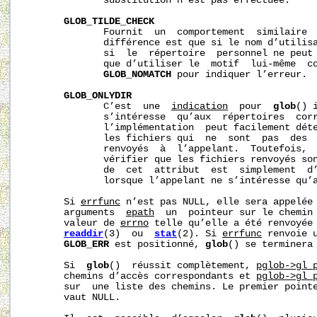
              substitution n’est pas effectuée.

GLOB_TILDE_CHECK
              Fournit  un  comportement  similaire 
              différence est que si le nom d’utilisa
              si  le  répertoire  personnel ne peut 
              que d’utiliser le  motif  lui-même  c
GLOB_NOMATCH
 pour indiquer l’erreur.

GLOB_ONLYDIR
              C’est  une  
indication
  pour  
glob
() 
              s’intéresse  qu’aux  répertoires  corr
              l’implémentation  peut facilement déte
              les fichiers qui  ne  sont  pas  des  
              renvoyés  à  l’appelant.  Toutefois,  
              vérifier que les fichiers renvoyés son
              de  cet  attribut  est  simplement  d’
              lorsque l’appelant ne s’intéresse qu’a
       Si 
errfunc
 n’est pas NULL, elle sera appelée 
       arguments  
epath
  un  pointeur sur le chemin
       valeur de 
errno
 telle qu’elle a été renvoyée
readdir
(3)  ou  
stat
(2). Si 
errfunc
 renvoie u
GLOB_ERR
 est positionné, 
glob
() se terminera
       Si  
glob
()  réussit complètement, 
pglob->gl_
       chemins d’accès correspondants et 
pglob->gl_
       sur  une liste des chemins. Le premier pointe
       vaut NULL.
