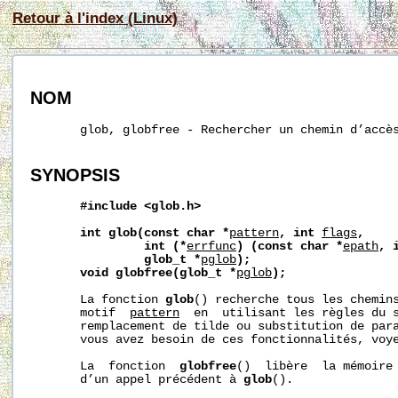
Retour à l'index (Linux)
NOM
       glob, globfree - Rechercher un chemin d’accès
SYNOPSIS
#include
<glob.h>
int
glob(const
char
*
pattern
,
int
flags
,
int
(*
errfunc
)
(const
char
*
epath
,
glob_t
*
pglob
);
void
globfree(glob_t
*
pglob
);
       La fonction 
glob
() recherche tous les chemins
       motif  
pattern
  en  utilisant les règles du 
       remplacement de tilde ou substitution de para
       vous avez besoin de ces fonctionnalités, voy
       La  fonction  
globfree
()  libère  la mémoire 
       d’un appel précédent à 
glob
().
