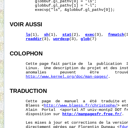
           globbuf.gl_pathv[0] = "ls";

           globbuf.gl_pathv[1] = "-l";

           execvp("ls", &globbuf.gl_pathv[0]);

VOIR AUSSI
ls
(1),  
sh
(1),  
stat
(2),  
exec
(3),  
fnmatch
(
readdir
(3), 
wordexp
(3), 
glob
(7)

COLOPHON
       Cette page fait partie de  la  publication  
       Linux.  Une description du projet et des inst
       anomalies      peuvent      être       trouvé
http://www.kernel.org/doc/man-pages/
.

TRADUCTION
       Cette  page  de  manuel  a  été  traduite et 
       Blaess <
http://www.blaess.fr/christophe/
> en
       Alain  Portal  <aportal AT univ-montp2 DOT fr
       disposition sur 
http://manpagesfr.free.fr/
.

       Les mises à jour et corrections de la version
       directement gérées par Florentin Duneau <
fdu