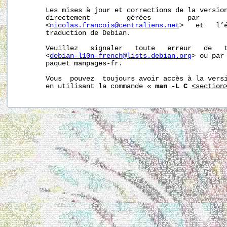
       Les mises à jour et corrections de la version
       directement         gérées         par       
       <
nicolas.francois@centraliens.net
>   et   l’é
       traduction de Debian.

       Veuillez   signaler   toute   erreur   de   t
       <
debian-l10n-french@lists.debian.org
> ou par 
       paquet manpages-fr.

       Vous  pouvez  toujours avoir accès à la versi
       en utilisant la commande « 
man -L C
<section