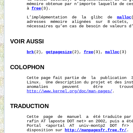
       mémoire obtenue par n’importe laquelle de ces
       à 
free
(3).

       L’implépmentation  de  la  glibc  de  
malloc
       adresses  mémoire  alignées  sur  8 octets,  
       nécessaires qu’en cas de besoin de valeurs d’
VOIR AUSSI
brk
(2), 
getpagesize
(2), 
free
(3), 
malloc
(3)

COLOPHON
       Cette page fait partie de  la  publication  
       Linux.  Une description du projet et des inst
       anomalies      peuvent      être       trouvé
http://www.kernel.org/doc/man-pages/
.

TRADUCTION
       Cette  page  de  manuel  a  été traduite par 
       rafin AT laposte DOT net> en 2002, puis a été
       Portal  <aportal  AT  univ-montp2  DOT  fr>  
       disposition sur 
http://manpagesfr.free.fr/
.
