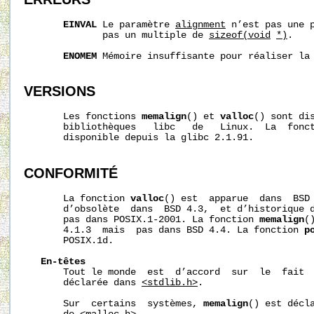
EINVAL
 Le paramètre 
alignment
 n’est pas une p
              pas un multiple de 
sizeof(void
*)
.

ENOMEM
 Mémoire insuffisante pour réaliser la 
VERSIONS
       Les fonctions 
memalign
() et 
valloc
() sont dis
       bibliothèques   libc   de   Linux.  La  fonc
       disponible depuis la glibc 2.1.91.

CONFORMITÉ
       La fonction 
valloc
() est  apparue  dans  BSD 
       d’obsolète  dans  BSD 4.3,  et d’historique d
       pas dans POSIX.1-2001. La fonction 
memalign
(
       4.1.3  mais  pas dans BSD 4.4. La fonction 
p
       POSIX.1d.

En-têtes
       Tout le monde  est  d’accord  sur  le  fait 
       déclarée dans 
<stdlib.h>
.

       Sur  certains  systèmes, 
memalign
() est décl