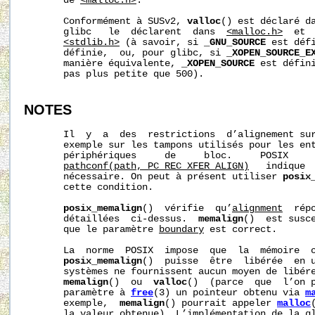
       de 
<malloc.h>
.

       Conformément à SUSv2, 
valloc
() est déclaré d
       glibc   le  déclarent  dans  
<malloc.h>
  et 
<stdlib.h>
 (à savoir, si 
_GNU_SOURCE
 est déf
       définie,  ou, pour glibc, si 
_XOPEN_SOURCE_E
       manière équivalente, 
_XOPEN_SOURCE
 est défini
       pas plus petite que 500).

NOTES
       Il  y  a  des  restrictions  d’alignement sur
       exemple sur les tampons utilisés pour les ent
       périphériques     de     bloc.     POSIX     
pathconf(path,_PC_REC_XFER_ALIGN)
   indique  
       nécessaire. On peut à présent utiliser 
posix
       cette condition.

posix_memalign
()  vérifie  qu’
alignment
  rép
       détaillées  ci-dessus.  
memalign
()  est susce
       que le paramètre 
boundary
 est correct.

       La  norme  POSIX  impose  que  la  mémoire  o
posix_memalign
()  puisse  être  libérée  en 
       systèmes ne fournissent aucun moyen de libére
memalign
()  ou  
valloc
()  (parce  que  l’on p
       paramètre à 
free
(3) un pointeur obtenu via 
m
       exemple,  
memalign
() pourrait appeler 
malloc
       la valeur obtenue). L’implémentation de la gl