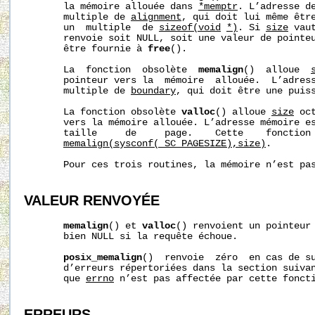
       la mémoire allouée dans 
*memptr
. L’adresse de
       multiple de 
alignment
, qui doit lui même être
       un  multiple  de 
sizeof(void
*)
. Si 
size
 vau
       renvoie soit NULL, soit une valeur de pointeu
       être fournie à 
free
().

       La  fonction  obsolète  
memalign
()  alloue  
       pointeur vers la  mémoire  allouée.  L’adress
       multiple de 
boundary
, qui doit être une puiss
       La fonction obsolète 
valloc
() alloue 
size
 oc
       vers la mémoire allouée. L’adresse mémoire es
       taille     de     page.    Cette    fonction 
memalign(sysconf(_SC_PAGESIZE),size)
.

       Pour ces trois routines, la mémoire n’est pas
VALEUR RENVOYÉE
memalign
() et 
valloc
() renvoient un pointeur 
       bien NULL si la requête échoue.

posix_memalign
()  renvoie  zéro  en cas de su
       d’erreurs répertoriées dans la section suivan
       que 
errno
 n’est pas affectée par cette foncti
ERREURS