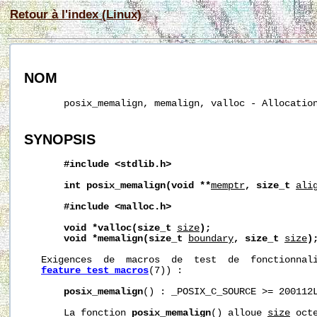
Retour à l'index (Linux)
NOM
       posix_memalign, memalign, valloc - Allocation
SYNOPSIS
#include
<stdlib.h>
int
posix_memalign(void
**
memptr
,
size_t
ali
#include
<malloc.h>
void
*valloc(size_t
size
);
void
*memalign(size_t
boundary
,
size_t
size
)
   Exigences  de  macros  de  test  de  fonctionnali
feature_test_macros
(7)) :

posix_memalign
() : _POSIX_C_SOURCE >= 200112L
       La fonction 
posix_memalign
() alloue 
size
 oct