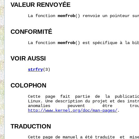
VALEUR RENVOYÉE
       La fonction 
memfrob
() renvoie un pointeur sur
CONFORMITÉ
       La fonction 
memfrob
() est spécifique à la bib
VOIR AUSSI
strfry
(3)

COLOPHON
       Cette  page  fait  partie  de  la  publicati
       Linux. Une description du projet et des instr
       anomalies       peuvent       être       trou
http://www.kernel.org/doc/man-pages/
.

TRADUCTION
       Cette page de manuel a été traduite  et  mise