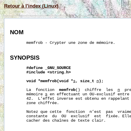
Retour à l'index (Linux)
NOM
       memfrob - Crypter une zone de mémoire.

SYNOPSIS
#define
_GNU_SOURCE
#include
<string.h>
void
*memfrob(void
*
s
,
size_t
n
);
       La  fonction  
memfrob
()  chiffre  les  
n
  pr
       mémoire 
s
 en effectuant un OU-exclusif entre 
       42.  L’effet inverse est obtenu en rappelant
       zone chiffrée.

       Notez que cette  fonction  n’est  pas  vraime
       constante  du  OU  exclusif  est  fixée. Elle
       cacher des chaînes de texte clair.
