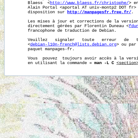
       Blaess  <
http://www.blaess.fr/christophe/
> e
       Alain Portal <aportal AT univ-montp2 DOT fr> 
       disposition sur 
http://manpagesfr.free.fr/
.

       Les mises à jour et corrections de la version
       directement gérées par Florentin Duneau <
fdu
       francophone de traduction de Debian.

       Veuillez   signaler   toute   erreur   de   t
       <
debian-l10n-french@lists.debian.org
> ou par 
       paquet manpages-fr.

       Vous  pouvez  toujours avoir accès à la versi
       en utilisant la commande « 
man -L C
<section