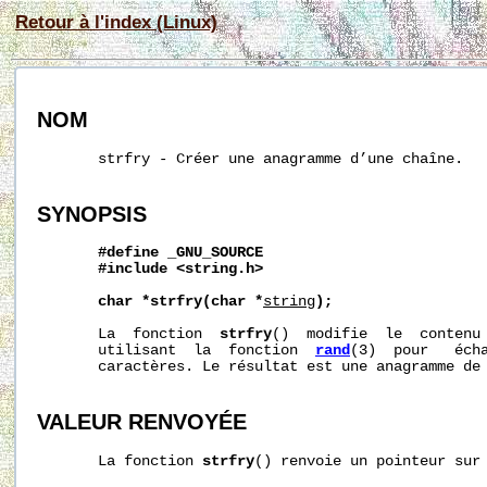
Retour à l'index (Linux)
NOM
       strfry - Créer une anagramme d’une chaîne.

SYNOPSIS
#define
_GNU_SOURCE
#include
<string.h>
char
*strfry(char
*
string
);
       La  fonction  
strfry
()  modifie  le  contenu
       utilisant  la  fonction  
rand
(3)  pour   écha
       caractères. Le résultat est une anagramme de
VALEUR RENVOYÉE
       La fonction 
strfry
() renvoie un pointeur sur 