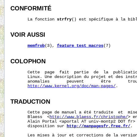
CONFORMITÉ
       La fonction 
strfry
() est spécifique à la bibl
VOIR AUSSI
memfrob
(3), 
feature_test_macros
(7)

COLOPHON
       Cette  page  fait  partie  de  la  publicati
       Linux. Une description du projet et des instr
       anomalies       peuvent       être       trou
http://www.kernel.org/doc/man-pages/
.

TRADUCTION
       Cette page de manuel a été traduite  et  mise
       Blaess  <
http://www.blaess.fr/christophe/
> e
       Alain Portal <aportal AT univ-montp2 DOT fr> 
       disposition sur 
http://manpagesfr.free.fr/
.

       Les mises à jour et corrections de la version