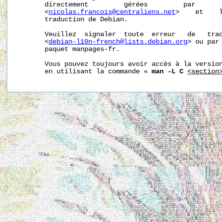
       directement         gérées         par       
       <
nicolas.francois@centraliens.net
>    et    l
       traduction de Debian.

       Veuillez  signaler  toute  erreur   de   trad
       <
debian-l10n-french@lists.debian.org
> ou par 
       paquet manpages-fr.

       Vous pouvez toujours avoir accès à la version
       en utilisant la commande « 
man -L C
<section