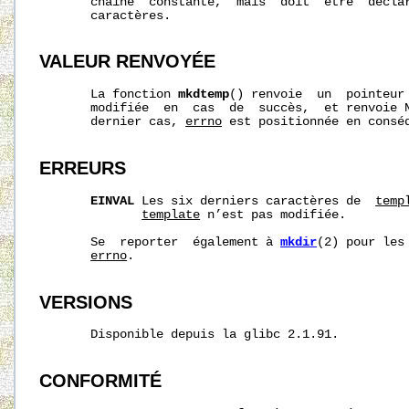
       chaîne  constante,  mais  doit  être  déclar
       caractères.

VALEUR RENVOYÉE
       La fonction 
mkdtemp
() renvoie  un  pointeur 
       modifiée  en  cas  de  succès,  et renvoie N
       dernier cas, 
errno
 est positionnée en conséq
ERREURS
EINVAL
 Les six derniers caractères de  
temp
template
 n’est pas modifiée.

       Se  reporter  également à 
mkdir
(2) pour les
errno
.

VERSIONS
       Disponible depuis la glibc 2.1.91.

CONFORMITÉ