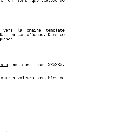
é  en  tant  que tableau de

 vers  la  chaîne  template

ULL en cas d’échec. Dans ce

uence.

late
  ne  sont  pas  XXXXXX.

 autres valeurs possibles de
