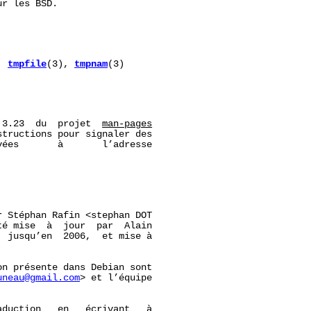
r les BSD.

, 
tmpfile
(3), 
tmpnam
(3)

 3.23  du  projet  
man-pages
tructions pour signaler des

ées       à       l’adresse

 Stéphan Rafin <stephan DOT

é mise  à  jour  par  Alain

 jusqu’en  2006,  et mise à

n présente dans Debian sont

uneau@gmail.com
> et l’équipe

duction   en   écrivant   à
