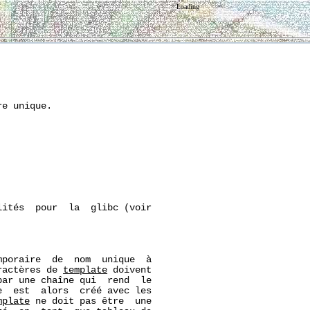
Loading
e unique.

ités  pour  la  glibc (voir

poraire  de  nom  unique  à

ractères de 
template
 doivent

ar une chaîne qui  rend  le

  est  alors  créé avec les

mplate
 ne doit pas être  une
