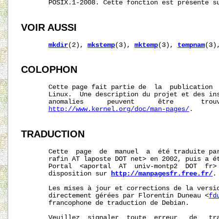
       POSIX.1-2008. Cette fonction est présente su
VOIR AUSSI
mkdir
(2), 
mkstemp
(3), 
mktemp
(3), 
tempnam
(3)
COLOPHON
       Cette page fait partie de  la  publication 
       Linux.  Une description du projet et des ins
       anomalies      peuvent      être       trouv
http://www.kernel.org/doc/man-pages/
.

TRADUCTION
       Cette  page  de  manuel  a  été traduite par
       rafin AT laposte DOT net> en 2002, puis a ét
       Portal  <aportal  AT  univ-montp2  DOT  fr> 
       disposition sur 
http://manpagesfr.free.fr/
.

       Les mises à jour et corrections de la versio
       directement gérées par Florentin Duneau <
fd
       francophone de traduction de Debian.

       Veuillez  signaler  toute  erreur   de   tra