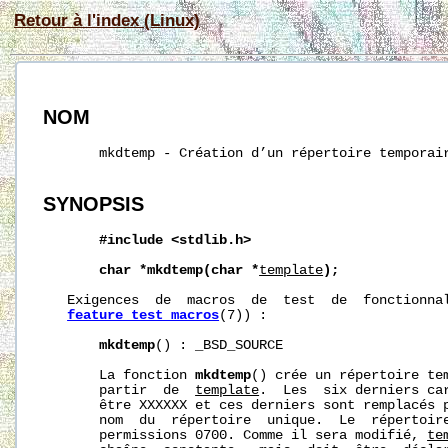
Retour à l'index (Linux)
NOM
       mkdtemp - Création d’un répertoire temporair
SYNOPSIS
#include
<stdlib.h>
char
*mkdtemp(char
*
template
);
   Exigences  de  macros  de  test  de  fonctionnal
feature_test_macros
(7)) :

mkdtemp
() : _BSD_SOURCE

       La fonction 
mkdtemp
() crée un répertoire tem
       partir  de  
template
.  Les  six derniers ca
       être XXXXXX et ces derniers sont remplacés p
       nom  du  répertoire  unique.  Le  répertoire
       permissions 0700. Comme il sera modifié, 
te