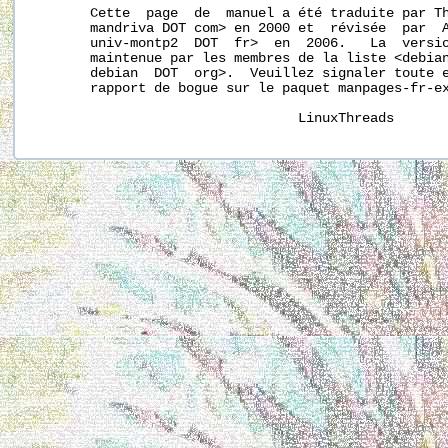
       Cette  page  de  manuel a été traduite par Th
       mandriva DOT com> en 2000 et  révisée  par  A
       univ-montp2  DOT  fr>  en  2006.   La  versio
       maintenue par les membres de la liste <debian
       debian  DOT  org>.  Veuillez signaler toute e
       rapport de bogue sur le paquet manpages-fr-ex