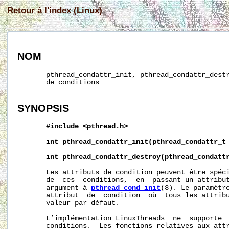
Retour à l'index (Linux)
NOM
       pthread_condattr_init, pthread_condattr_destr
       de conditions

SYNOPSIS
#include
<pthread.h>
int
pthread_condattr_init(pthread_condattr_t
int
pthread_condattr_destroy(pthread_condatt
       Les attributs de condition peuvent être spéci
       de  ces  conditions,  en  passant un attribut
       argument à 
pthread_cond_init
(3). Le paramètr
       attribut  de  condition  où  tous les attribu
       valeur par défaut.

       L’implémentation LinuxThreads  ne  supporte  
       conditions.  Les fonctions relatives aux attr