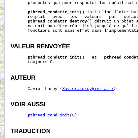
       présentes que pour respecter les spécificatio
pthread_condattr_init
() initialise l’attribu
       remplit   avec   les   valeurs   par   défaut
pthread_condattr_destroy
() détruit un objet a
       ne doit pas être réutilisé jusqu’à ce qu’il s
       fonctions sont sans effet dans l’implémentati
VALEUR RENVOYÉE
pthread_condattr_init
()   et   
pthread_conda
       toujours 0.

AUTEUR
       Xavier Leroy <
Xavier.Leroy@inria.fr
>

VOIR AUSSI
pthread_cond_init
(3)

TRADUCTION