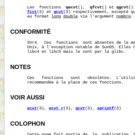
       Les  fonctions  
qecvt
(),  
qfcvt
() et 
qgcvt
()
fcvt
(3) et 
gcvt
(3) respectivement, excepté qu
       au format 
long
double
 via l’argument 
nombre
.
CONFORMITÉ
       SVr4.  Ces  fonctions  sont absentes de la ma
       Unix, à l’exception notable de SunOS. Elles n
       libc4 et libc5 mais le sont par la glibc.

NOTES
       Ces   fonctions   sont   obsolètes.  L’utili
       recommandée à la place de ces fonctions.

VOIR AUSSI
ecvt
(3), 
ecvt_r
(3), 
gcvt
(3), 
sprintf
(3)

COLOPHON
       Cette page fait partie de  la  publication  