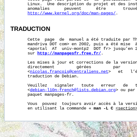
       Linux.  Une description du projet et des inst
       anomalies      peuvent      être       trouvé
http://www.kernel.org/doc/man-pages/
.

TRADUCTION
       Cette  page  de  manuel a été traduite par Th
       mandriva DOT com> en 2002, puis a été mise  à
       <aportal  AT  univ-montp2  DOT fr> jusqu’en 2
       sur 
http://manpagesfr.free.fr/
.

       Les mises à jour et corrections de la version
       directement         gérées         par       
       <
nicolas.francois@centraliens.net
>   et   l’é
       traduction de Debian.

       Veuillez   signaler   toute   erreur   de   t
       <
debian-l10n-french@lists.debian.org
> ou par 
       paquet manpages-fr.

       Vous  pouvez  toujours avoir accès à la versi
       en utilisant la commande « 
man -L C
<section