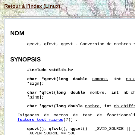
Retour à l'index (Linux)
NOM
       qecvt, qfcvt, qgcvt - Conversion de nombres r
SYNOPSIS
#include
<stdlib.h>
char
*qecvt(long
double
nombre
,
int
nb_
*
sign
);
char
*qfcvt(long
double
nombre
,
int
nb_c
*
sign
);
char
*qgcvt(long
double
nombre
,
int
nb_chiff
   Exigences  de  macros  de  test  de  fonctionnali
feature_test_macros
(7)) :

qecvt
(), 
qfcvt
(), 
qgcvt
() : _SVID_SOURCE || _
       _XOPEN_SOURCE >= 500
