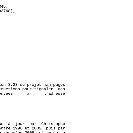
45;

2768);

ion 3.23 du projet 
man-pages
ructions pour signaler  des

uvées      à      l’adresse

e  à  jour  par  Christophe

entre 1996 et 2003, puis par

 jusqu’en 2006, et  mise  à
