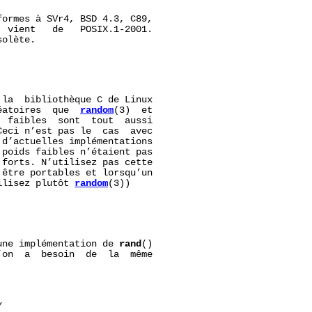
formes à SVr4, BSD 4.3, C89,

  vient   de   POSIX.1-2001.

olète.

 la  bibliothèque C de Linux

éatoires  que  
random
(3)  et

 faibles  sont  tout  aussi

eci n’est pas le  cas  avec

 d’actuelles implémentations

poids faibles n’étaient pas

forts. N’utilisez pas cette

être portables et lorsqu’un

ilisez plutôt 
random
(3))

une implémentation de 
rand
()

on  a  besoin  de  la  même


