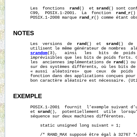
       Les  fonctions  
rand
()  et 
srand
() sont con
       C99,  POSIX.1-2001.  La  fonction  
rand_r
()
       POSIX.1-2008 marque 
rand_r
() comme étant obs
NOTES
       Les  versions  de  
rand
()  et  
srand
()  de 
       utilisent le même générateur de nombres  al
srandom
(3),   ainsi   les   bits  de  poids 
       imprévisibles que les bits de poids forts. C
       les  anciennes implémentations de 
rand
() ou
       sur des systèmes différents, où les bits de 
       « aussi  aléatoires»  que  ceux  de  poids  
       fonction dans des applications conçues pour 
       bon caractère aléatoire est nécessaire. (Ut
EXEMPLE
       POSIX.1-2001  fournit  l’exemple suivant d’
       et 
srand
(),  potentiellement  utile  lorsqu’
       séquence sur deux machines différentes.

           static unsigned long suivant = 1;

           /* RAND_MAX supposé être égal à 32767 */