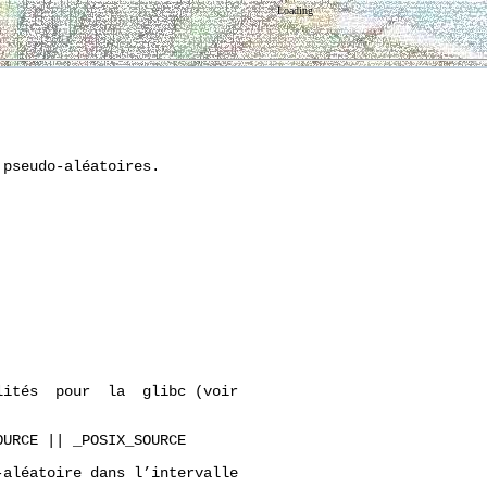
Loading
pseudo-aléatoires.

ités  pour  la  glibc (voir

URCE || _POSIX_SOURCE

aléatoire dans l’intervalle
