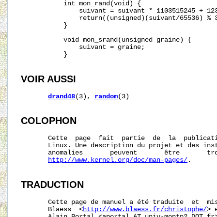
           int mon_rand(void) {

               suivant = suivant * 1103515245 + 123
               return((unsigned)(suivant/65536) % 3
           }

           void mon_srand(unsigned graine) {

               suivant = graine;

           }

VOIR AUSSI
drand48
(3), 
random
(3)

COLOPHON
       Cette  page  fait  partie  de  la  publicat
       Linux. Une description du projet et des inst
       anomalies       peuvent       être       tro
http://www.kernel.org/doc/man-pages/
.

TRADUCTION
       Cette page de manuel a été traduite  et  mis
       Blaess  <
http://www.blaess.fr/christophe/
> 
       Alain Portal <aportal AT univ-montp2 DOT fr>