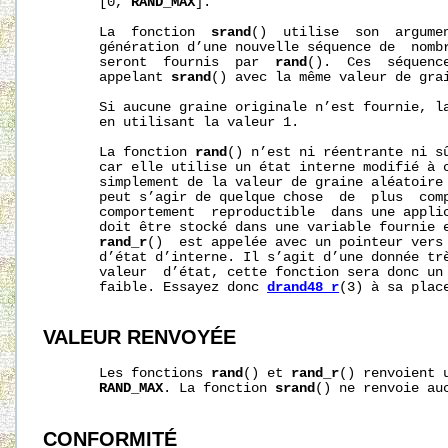
       [0, 
RAND_MAX
].

       La  fonction  
srand
()  utilise  son  argumen
       génération d’une nouvelle séquence de  nombr
       seront  fournis  par  
rand
().  Ces  séquence
       appelant 
srand
() avec la même valeur de grai
       Si aucune graine originale n’est fournie, l
       en utilisant la valeur 1.

       La fonction 
rand
() n’est ni réentrante ni sû
       car elle utilise un état interne modifié à c
       simplement de la valeur de graine aléatoire 
       peut s’agir de quelque chose  de  plus  comp
       comportement  reproductible  dans une applic
       doit être stocké dans une variable fournie e
rand_r
()  est appelée avec un pointeur vers
       d’état d’interne. Il s’agit d’une donnée trè
       valeur  d’état, cette fonction sera donc un 
       faible. Essayez donc 
drand48_r
(3) à sa place
VALEUR RENVOYÉE
       Les fonctions 
rand
() et 
rand_r
() renvoient 
RAND_MAX
. La fonction 
srand
() ne renvoie auc
CONFORMITÉ