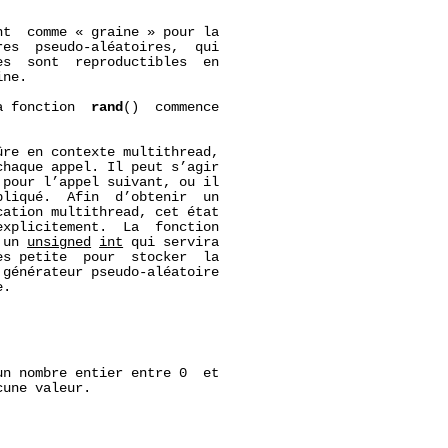
t  comme « graine » pour la

es  pseudo-aléatoires,  qui

s  sont  reproductibles  en

ne.

a fonction  
rand
()  commence

re en contexte multithread,

haque appel. Il peut s’agir

pour l’appel suivant, ou il

liqué.  Afin  d’obtenir  un

ation multithread, cet état

xplicitement.  La  fonction

 un 
unsigned
int
 qui servira

s petite  pour  stocker  la

générateur pseudo-aléatoire

.

un nombre entier entre 0  et

une valeur.
