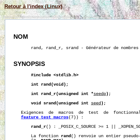
Retour à l'index (Linux)
NOM
       rand, rand_r, srand - Générateur de nombres 
SYNOPSIS
#include
<stdlib.h>
int
rand(void);
int
rand_r(unsigned
int
*
seedp
);
void
srand(unsigned
int
seed
);
   Exigences  de  macros  de  test  de  fonctionnal
feature_test_macros
(7)) :

rand_r
() : _POSIX_C_SOURCE >= 1 || _XOPEN_SO
       La fonction 
rand
() renvoie un entier pseudo-