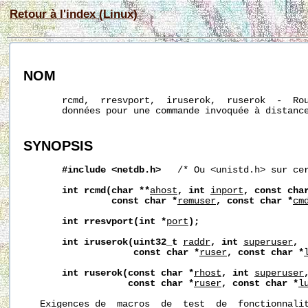
Retour à l'index (Linux)
NOM
       rcmd,  rresvport,  iruserok,  ruserok  -  Rou
       données pour une commande invoquée à distance
SYNOPSIS
#include
<netdb.h>
   /* Ou <unistd.h> sur cer
int
rcmd(char
**
ahost
,
int
inport
,
const
cha
const
char
*
remuser
,
const
char
*
cm
int
rresvport(int
*
port
);
int
iruserok(uint32_t
raddr
,
int
superuser
,
const
char
*
ruser
,
const
char
*
int
ruserok(const
char
*
rhost
,
int
superuser
const
char
*
ruser
,
const
char
*
l
   Exigences de  macros  de  test  de  fonctionnalit