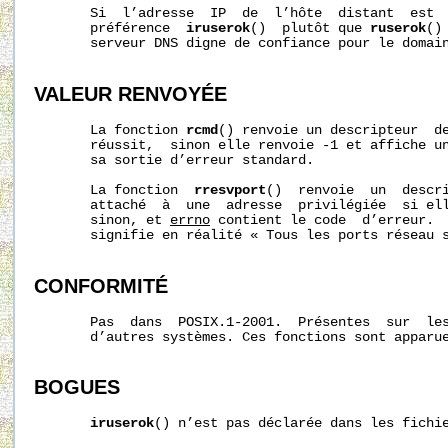
       Si  l’adresse  IP  de  l’hôte  distant  est  
       préférence  
iruserok
()  plutôt que 
ruserok
()
       serveur DNS digne de confiance pour le domain
VALEUR RENVOYÉE
       La fonction 
rcmd
() renvoie un descripteur  de
       réussit,  sinon elle renvoie -1 et affiche un
       sa sortie d’erreur standard.

       La fonction  
rresvport
()  renvoie  un  descri
       attaché  à  une  adresse  privilégiée  si ell
       sinon, et 
errno
 contient le code  d’erreur. 
       signifie en réalité « Tous les ports réseau s
CONFORMITÉ
       Pas  dans  POSIX.1-2001.  Présentes  sur  les
       d’autres systèmes. Ces fonctions sont apparue
BOGUES
iruserok
() n’est pas déclarée dans les fichie