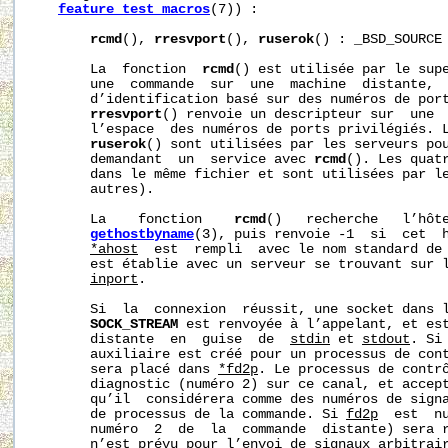
feature_test_macros
(7)) :

rcmd
(), 
rresvport
(), 
ruserok
() : _BSD_SOURCE

       La  fonction  
rcmd
() est utilisée par le supe
       une  commande  sur  une  machine  distante,  
       d’identification basé sur des numéros de port
rresvport
() renvoie un descripteur sur  une  
       l’espace  des numéros de ports privilégiés. 
ruserok
() sont utilisées par les serveurs pou
       demandant  un  service avec 
rcmd
(). Les quatr
       dans le même fichier et sont utilisées par l
       autres).

       La    fonction    
rcmd
()   recherche   l’hôt
gethostbyname
(3), puis renvoie -1  si  cet  h
*ahost
  est  rempli  avec le nom standard de 
       est établie avec un serveur se trouvant sur l
inport
.

       Si  la  connexion  réussit, une socket dans l
SOCK_STREAM
 est renvoyée à l’appelant, et est
       distante  en  guise  de  
stdin
 et 
stdout
. Si
       auxiliaire est créé pour un processus de cont
       sera placé dans 
*fd2p
. Le processus de contrô
       diagnostic (numéro 2) sur ce canal, et accept
       qu’il  considérera comme des numéros de signa
       de processus de la commande. Si 
fd2p
  est  n
       numéro  2  de  la  commande  distante) sera 
       n’est prévu pour l’envoi de signaux arbitrair