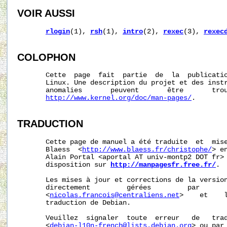
VOIR AUSSI
rlogin
(1), 
rsh
(1), 
intro
(2), 
rexec
(3), 
rexec
COLOPHON
       Cette  page  fait  partie  de  la  publicati
       Linux. Une description du projet et des instr
       anomalies       peuvent       être       trou
http://www.kernel.org/doc/man-pages/
.

TRADUCTION
       Cette page de manuel a été traduite  et  mise
       Blaess  <
http://www.blaess.fr/christophe/
> e
       Alain Portal <aportal AT univ-montp2 DOT fr> 
       disposition sur 
http://manpagesfr.free.fr/
.

       Les mises à jour et corrections de la version
       directement         gérées         par       
       <
nicolas.francois@centraliens.net
>    et    l
       traduction de Debian.

       Veuillez  signaler  toute  erreur   de   trad
       <
debian-l10n-french@lists.debian.org
> ou par 