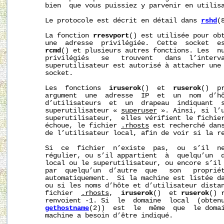
       bien  que vous puissiez y parvenir en utilisa
       Le protocole est décrit en détail dans 
rshd
(8
       La fonction 
rresvport
() est utilisée pour obt
       une  adresse  privilégiée.  Cette  socket  es
rcmd
() et plusieurs autres fonctions. Les  nu
       privilégiés   se   trouvent   dans  l’interva
       superutilisateur est autorisé à attacher une 
       socket.

       Les  fonctions  
iruserok
()  et  
ruserok
()  p
       argument  une  adresse  IP  et  un  nom  d’hô
       d’utilisateurs  et  un  drapeau  indiquant  s
       superutilisateur « 
superuser
 ». Ainsi, si l’
       superutilisateur,  elles vérifient le fichie
       échoue, le fichier 
.rhosts
 est recherché dans
       de l’utilisateur local, afin de voir si la re
       Si  ce  fichier  n’existe  pas,  ou  s’il  ne
       régulier, ou s’il appartient  à  quelqu’un  d
       local ou le superutilisateur, ou encore s’il 
       par  quelqu’un  d’autre  que   son   propriét
       automatiquement.  Si la machine est listée d
       ou si les noms d’hôte et d’utilisateur distan
       fichier  
.rhosts
,  
iruserok
()  et 
ruserok
() 
       renvoient -1. Si  le  domaine  local  (obtenu
gethostname
(2))  est  le  même  que  le domai
       machine a besoin d’être indiqué.
