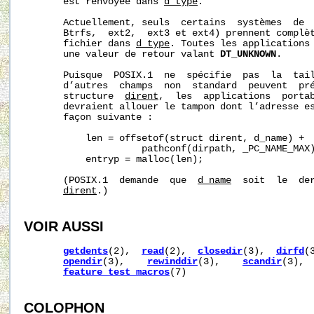
       est renvoyée dans 
d_type
.

       Actuellement, seuls  certains  systèmes  de  
       Btrfs,  ext2,  ext3 et ext4) prennent complèt
       fichier dans 
d_type
. Toutes les applications 
       une valeur de retour valant 
DT_UNKNOWN
.

       Puisque  POSIX.1  ne  spécifie  pas  la  tai
       d’autres  champs  non  standard  peuvent  pré
       structure  
dirent
,  les  applications  porta
       devraient allouer le tampon dont l’adresse e
       façon suivante :

           len = offsetof(struct dirent, d_name) +

                     pathconf(dirpath, _PC_NAME_MAX)
           entryp = malloc(len);

       (POSIX.1  demande  que  
d_name
  soit  le  der
dirent
.)

VOIR AUSSI
getdents
(2),  
read
(2),  
closedir
(3),  
dirfd
(
opendir
(3),    
rewinddir
(3),    
scandir
(3), 
feature_test_macros
(7)

COLOPHON