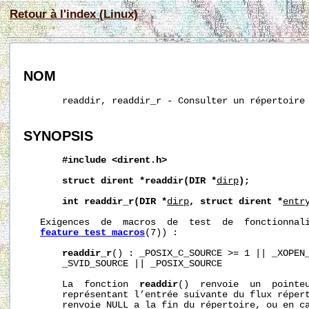
Retour à l'index (Linux)
NOM
       readdir, readdir_r - Consulter un répertoire

SYNOPSIS
#include
<dirent.h>
struct
dirent
*readdir(DIR
*
dirp
);
int
readdir_r(DIR
*
dirp
,
struct
dirent
*
entr
   Exigences  de  macros  de  test  de  fonctionnali
feature_test_macros
(7)) :

readdir_r
() : _POSIX_C_SOURCE >= 1 || _XOPEN_
       _SVID_SOURCE || _POSIX_SOURCE

       La  fonction  
readdir
()  renvoie  un  pointe
       représentant l’entrée suivante du flux réper
       renvoie NULL a la fin du répertoire, ou en ca