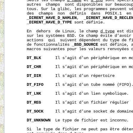
       Seuls les champs 
d_name
 et 
d_ino
 sont spécifi
       autres  champs  sont disponibles sur beaucoup
       tous. Sur la glibc, les programmes peuvent vé
       des  champs  non  définis  dans  POSIX.1  en 
_DIRENT_HAVE_D_NAMLEN
,  
_DIRENT_HAVE_D_RECLE
_DIRENT_HAVE_D_TYPE
 sont définie.

       En  dehors  de Linux, le champ 
d_type
 est di
       sur les systèmes BSD. Ce champ évite d’avoir
       actions  qui  suivent dépendent du type de fi
       de fonctionnalités 
_BSD_SOURCE
 est définie, a
       macros suivantes pour les valeurs renvoyées 
DT_BLK
      Il s’agit d’un périphérique en mo
DT_CHR
      Il s’agit d’un périphérique en mo
DT_DIR
      Il s’agit d’un répertoire

DT_FIFO
     Il s’agit d’un tube nommé (FIFO).
DT_LNK
      Il s’agit d’un lien symbolique.

DT_REG
      Il s’agit d’un fichier régulier

DT_SOCK
     Il s’agit d’une socket de domaine
DT_UNKNOWN
  Le type de fichier est inconnu.

       Si  le type de fichier ne peut pas être déte