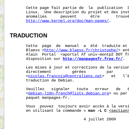
       Cette page fait partie de  la  publication  
       Linux.  Une description du projet et des inst
       anomalies      peuvent      être       trouvé
http://www.kernel.org/doc/man-pages/
.

TRADUCTION
       Cette  page  de  manuel  a  été  traduite et 
       Blaess <
http://www.blaess.fr/christophe/
> en
       Alain  Portal  <aportal AT univ-montp2 DOT fr
       disposition sur 
http://manpagesfr.free.fr/
.

       Les mises à jour et corrections de la version
       directement         gérées         par       
       <
nicolas.francois@centraliens.net
>   et   l’é
       traduction de Debian.

       Veuillez   signaler   toute   erreur   de   t
       <
debian-l10n-french@lists.debian.org
> ou par 
       paquet manpages-fr.

       Vous  pouvez  toujours avoir accès à la versi
       en utilisant la commande « 
man -L C
<section
                                4 juillet 2009     