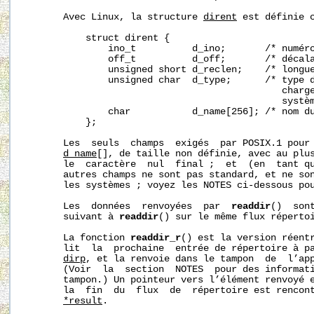
       Avec Linux, la structure 
dirent
 est définie c
           struct dirent {

               ino_t          d_ino;       /* numéro
               off_t          d_off;       /* décala
               unsigned short d_reclen;    /* longue
               unsigned char  d_type;      /* type d
                                              charge
                                              systèm
               char           d_name[256]; /* nom du
           };

       Les  seuls  champs  exigés  par POSIX.1 pour
d_name
[], de taille non définie, avec au plu
       le  caractère  nul  final ;  et  (en  tant q
       autres champs ne sont pas standard, et ne son
       les systèmes ; voyez les NOTES ci-dessous pou
       Les  données  renvoyées  par  
readdir
()  son
       suivant à 
readdir
() sur le même flux répertoi
       La fonction 
readdir_r
() est la version réent
       lit  la  prochaine  entrée de répertoire à pa
dirp
, et la renvoie dans le tampon  de  l’ap
       (Voir  la  section  NOTES  pour des informati
       tampon.) Un pointeur vers l’élément renvoyé 
       la  fin  du  flux  de  répertoire est rencont
*result
.
