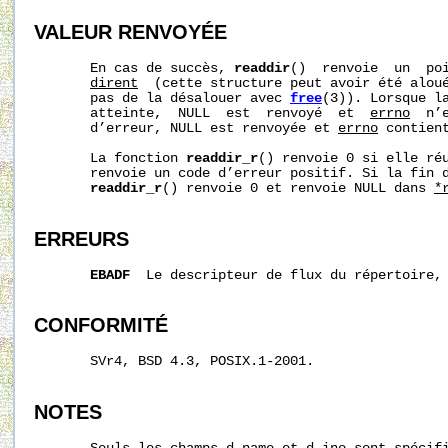
VALEUR RENVOYÉE
       En cas de succès, 
readdir
()  renvoie  un  poi
dirent
  (cette structure peut avoir été aloué
       pas de la désalouer avec 
free
(3)). Lorsque la
       atteinte,  NULL  est  renvoyé  et  
errno
  n’
       d’erreur, NULL est renvoyée et 
errno
 contient
       La fonction 
readdir_r
() renvoie 0 si elle réu
       renvoie un code d’erreur positif. Si la fin d
readdir_r
() renvoie 0 et renvoie NULL dans 
*
ERREURS
EBADF
  Le descripteur de flux du répertoire,
CONFORMITÉ
       SVr4, BSD 4.3, POSIX.1-2001.

NOTES