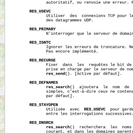
              autoritatif, ou renvoie une erreur. P
RES_USEVC
              Utiliser  des  connexions TCP pour le
              des datagrammes UDP.

RES_PRIMARY
              N’interroger que le serveur de domain
RES_IGNTC
              Ignorer les erreurs de troncature. Ne
              Pas encore implémenté.

RES_RECURSE
              Fixer  dans  les  requêtes le bit de 
              prise en charge par le serveur de nom
res_send
(). [Active par défaut].

RES_DEFNAMES
res_search
()  ajoutera  le  nom  de  
              simples, c’est-à-dire ceux ne contena
              par défaut].

RES_STAYOPEN
              Utilisée  avec  
RES_USEVC
  pour gard
              entre les interrogations successives.
RES_DNSRCH
res_search
()  recherchera  les  noms 
              courant, et dans les domaines parents