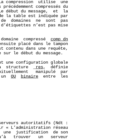
La compression  utilise  une

s précédemment compressés du

e début du message,  et  la

e la table est indiquée par

de  domaines  ne  sont  pas

d’étiquettes n’est pas mise

 domaine  compressé  
comp_dn
nsuite placé dans le tampon

t contenu dans une requête,

e sur le début du message.

t une configuration globale

a  structure  
_
res
,  définie

ituellement   manipulé  par

 un  
OU
binaire
  entre  les

erveurs autoritatifs (Ndt :

r « L’administration réseau

 une  justification  de son

’à   trouver   un   serveur
