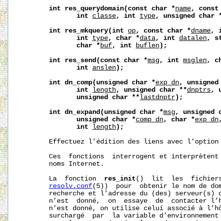
int
res_querydomain(const
char
*
name
,
const
int
classe
,
int
type
,
unsigned
char
int
res_mkquery(int
op
,
const
char
*
dname
,
int
type
,
char
*
data
,
int
datalen
,
s
char
*
buf
,
int
buflen
);
int
res_send(const
char
*
msg
,
int
msglen
,
c
int
anslen
);
int
dn_comp(unsigned
char
*
exp_dn
,
unsigned
int
length
,
unsigned
char
**
dnptrs
,
unsigned
char
**
lastdnptr
);
int
dn_expand(unsigned
char
*
msg
,
unsigned
unsigned
char
*
comp_dn
,
char
*
exp_dn
int
length
);
       Effectuez l’édition des liens avec l’option
       Ces  fonctions  interrogent et interprètent 
       noms Internet.

       La  fonction  
res_init
()  lit  les  fichiers
resolv.conf
(5))  pour  obtenir le nom de dom
       recherche et l’adresse du (des) serveur(s) d
       n’est  donné,  on  essaye  de  contacter l’h
       n’est donné, on utilise celui associé à l’hô
       surchargé  par  la variable d’environnement