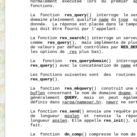
       normalement  exécutée  lors  du  premier  ap
       fonctions.

       La  fonction  
res_query
()  interroge  le ser
       domaine pleinement qualifié 
name
 du 
type
  s
       donnée.  La réponse est placée dans le tamp
       qui doit être fourni par l’appelant.

       La fonction 
res_search
() interroge un serveu
       comme  
res_query
(),  mais implémente de plus
       de valeurs par défaut contrôlées par 
RES_DE
       les options de 
_
res
 plus bas).

       La   fonction   
res_querydomain
()  interrog
res_query
() avec la concaténation de 
name
 e
       Les fonctions suivantes sont  des  routines 
res_query
().

       La  fonction  
res_mkquery
()  construit une 
buflen
 concernant le nom de domaine 
dname
. 
       généralement  
QUERY
,  mais  on  peut  égalem
       définis dans 
<arpa/nameser.h>
. 
newrr
 ne ser
       La fonction 
res_send
() envoie une requête p
       de  longueur  
msglen
  et  renvoie  la  répo
       longueur 
anslen
. Elle appelle 
res_init
(), s
       fait.

       La  fonction  
dn_comp
() compresse le nom de