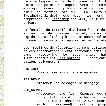
       dans le tampon 
comp_dn
 de longueur 
length
. 
       table  de  pointeurs  
dnptrs
  vers  les nom
       message en cours. Le premier pointeur vise l
       table  se  termine  par  NULL.  La  limite d
lastdnptr
. Si 
dnptr
  est  NULL,  les  noms  
       compressés. Si 
lastdnptr
 est NULL, la liste 
       à jour.

       La fonction 
dn_expand
() développe le nom de
       en  un  nom  de  domaine  complet, qui est e
exp_dn
 de taille 
length
. Le nom compressé es
       ou dans un message de réponse, et 
msg
 point
       Les  routines de résolution de noms utilisen
       et des informations d’état contenues dans l
       dans   
<resolv.h>
.   Le   seul   champ   hab
       l’utilisateur est 
_
res.options
. Il contient
       options suivantes :

RES_INIT
              Vrai si 
res_init
() a été appelée.

RES_DEBUG
              Afficher les messages de débogage.

RES_AAONLY
              N’accepter  que  les  réponses  des s
              «autoritatif » est un barbarisme, voi
              sous  Linux »  chapitre  2.6.4  pour 
              emploi).  
res_send
()  continue  jusqu