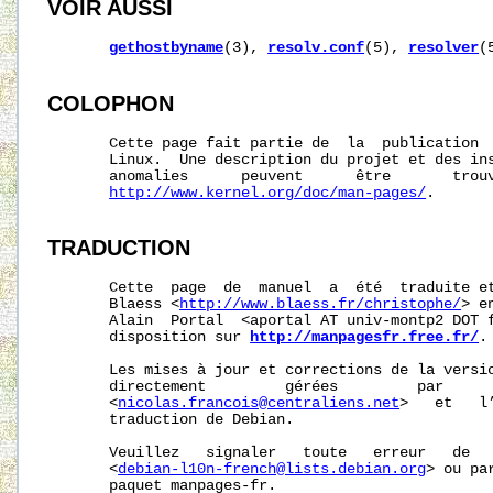
VOIR AUSSI
gethostbyname
(3), 
resolv.conf
(5), 
resolver
(
COLOPHON
       Cette page fait partie de  la  publication 
       Linux.  Une description du projet et des ins
       anomalies      peuvent      être       trouv
http://www.kernel.org/doc/man-pages/
.

TRADUCTION
       Cette  page  de  manuel  a  été  traduite et
       Blaess <
http://www.blaess.fr/christophe/
> e
       Alain  Portal  <aportal AT univ-montp2 DOT f
       disposition sur 
http://manpagesfr.free.fr/
.

       Les mises à jour et corrections de la versio
       directement         gérées         par      
       <
nicolas.francois@centraliens.net
>   et   l
       traduction de Debian.

       Veuillez   signaler   toute   erreur   de   
       <
debian-l10n-french@lists.debian.org
> ou pa
       paquet manpages-fr.
