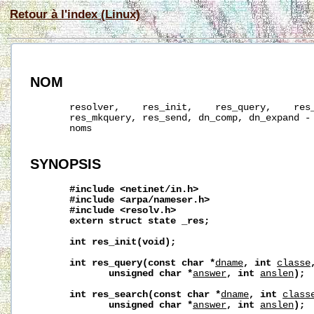
Retour à l'index (Linux)
NOM
       resolver,    res_init,    res_query,    res_
       res_mkquery, res_send, dn_comp, dn_expand - 
       noms

SYNOPSIS
#include
<netinet/in.h>
#include
<arpa/nameser.h>
#include
<resolv.h>
extern
struct
state
_res;
int
res_init(void);
int
res_query(const
char
*
dname
,
int
classe
unsigned
char
*
answer
,
int
anslen
);
int
res_search(const
char
*
dname
,
int
class
unsigned
char
*
answer
,
int
anslen
);