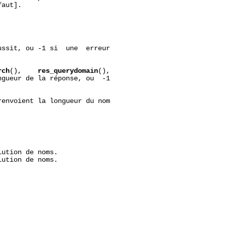
aut].

ssit, ou -1 si  une  erreur

rch
(),    
res_querydomain
(),

gueur de la réponse, ou  -1

renvoient la longueur du nom

ution de noms.

ution de noms.
