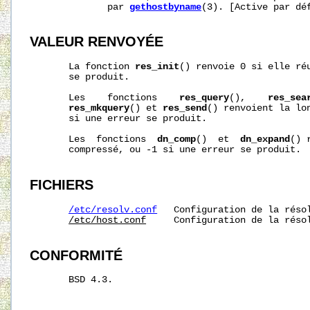
              par 
gethostbyname
(3). [Active par déf
VALEUR RENVOYÉE
       La fonction 
res_init
() renvoie 0 si elle réu
       se produit.

       Les    fonctions    
res_query
(),    
res_sea
res_mkquery
() et 
res_send
() renvoient la lon
       si une erreur se produit.

       Les  fonctions  
dn_comp
()  et  
dn_expand
() 
       compressé, ou -1 si une erreur se produit.

FICHIERS
/etc/resolv.conf
   Configuration de la résol
/etc/host.conf
     Configuration de la résol
CONFORMITÉ
       BSD 4.3.
