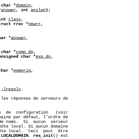
char
*
domain
,
*
answer
,
int
anslen
);
int
class
,
truct
rrec
*
newrr
,
har
*
answer
,
char
*
comp_dn
,
unsigned
char
*
exp_dn
,
char
*
eomorig
,
,
 
-lresolv
.

les réponses de serveurs de

  de  configuration   (voir

aine par défaut, l’ordre de

e noms.  Si  aucun  serveur

ôte local. Si aucun domaine

te local.  Ceci  peut  être

 
LOCALDOMAIN
. 
res_init
() est
