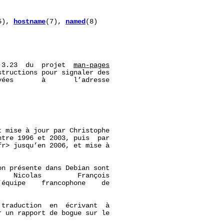
5), 
hostname
(7), 
named
(8)

 3.23  du  projet  
man-pages
tructions pour signaler des

ées       à       l’adresse

 mise à jour par Christophe

ntre 1996 et 2003, puis  par

r> jusqu’en 2006, et mise à

n présente dans Debian sont

   Nicolas         François

’équipe    francophone    de

traduction  en  écrivant  à

r un rapport de bogue sur le
