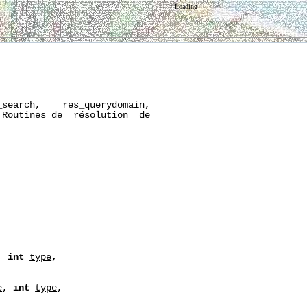
Loading
search,    res_querydomain,

Routines de  résolution  de

,
int
type
,
e
,
int
type
,