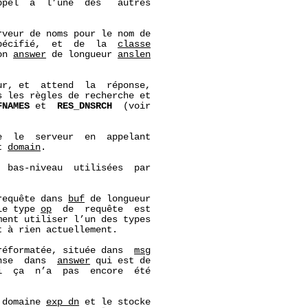
pel  à  l’une  des   autres

veur de noms pour le nom de

pécifié,  et  de  la  
classe
on 
answer
 de longueur 
anslen
r, et  attend  la  réponse,

 les règles de recherche et

FNAMES
 et  
RES_DNSRCH
  (voir

e  le  serveur  en  appelant

t 
domain
.

 bas-niveau  utilisées  par

requête dans 
buf
 de longueur

Le type 
op
  de  requête  est

ent utiliser l’un des types

t à rien actuellement.

réformatée, située dans  
msg
nse  dans  
answer
 qui est de

i  ça  n’a  pas  encore  été

 domaine 
exp_dn
 et le stocke
