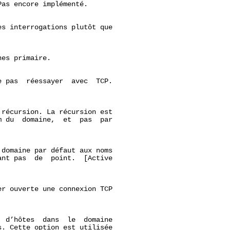
as encore implémenté.

s interrogations plutôt que

es primaire.

 pas  réessayer  avec  TCP.

récursion. La récursion est

 du  domaine,  et  pas  par

domaine par défaut aux noms

nt pas  de  point.  [Active

er ouverte une connexion TCP



 d’hôtes  dans  le  domaine

. Cette option est utilisée
